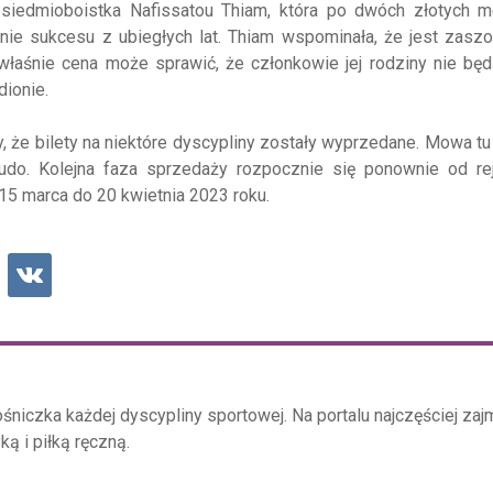
a
siedmioboistka
Nafissatou
Thiam
, która po dwóch złotych m
enie sukcesu z ubiegłych lat.
Thiam
wspominała, że jest zasz
właśnie cena może sprawić, że członkowie jej rodziny nie bę
dionie.
że bilety na niektóre dyscypliny zostały wyprzedane. Mowa t
udo. Kolejna faza sprzedaży rozpocznie się ponownie od reje
15 marca do 20 kwietnia 2023 roku.
śniczka każdej dyscypliny sportowej. Na portalu najczęściej zajm
ką i piłką ręczną.