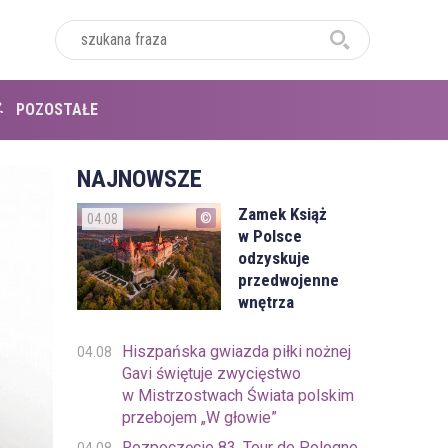
POZOSTAŁE
NAJNOWSZE
Zamek Książ
04.08
w Polsce
odzyskuje
przedwojenne
wnętrza
Hiszpańska gwiazda piłki nożnej
04.08
Gavi świętuje zwycięstwo
w Mistrzostwach Świata polskim
przebojem „W głowie”
Rozpoczęcie 83. Tour de Pologne