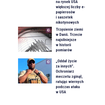
na rynek USA
większej liczby e-
papierosów
i saszetek
nikotynowych
Trzęsienie ziemi
w Danii. Trzecie
najsilniejsze
w historii
pomiarów
„Oddał życie
za innych”.
Ochroniarz
meczetu zginął,
ratując wiernych
podczas ataku
w USA