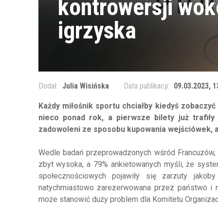
kontrowersji wok
igrzyska
Dodał:
Julia Wisińska
Data publikacji:
09.03.2023, 1
Każdy miłośnik sportu chciałby kiedyś zobaczyć
nieco ponad rok, a pierwsze bilety już trafi
zadowoleni ze sposobu kupowania wejściówek, a 
Wedle badań przeprowadzonych wśród Francuzów, aż
zbyt wysoka, a 79% ankietowanych myśli, że syst
społecznościowych pojawiły się zarzuty jakoby
natychmiastowo zarezerwowana przez państwo i ni
może stanowić duży problem dla Komitetu Organizac