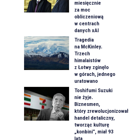
miesięcznie
za moc
obliczeniową
w centrach
danych xAI
Tragedia
na McKinley.
Trzech
himalaistów
z Łotwy zginęło
w górach, jednego
uratowano
Toshifumi Suzuki
nie żyje.
Biznesmen,
który zrewolucjonizował
handel detaliczny,
tworząc kulturę
„konbini”, miał 93
lata