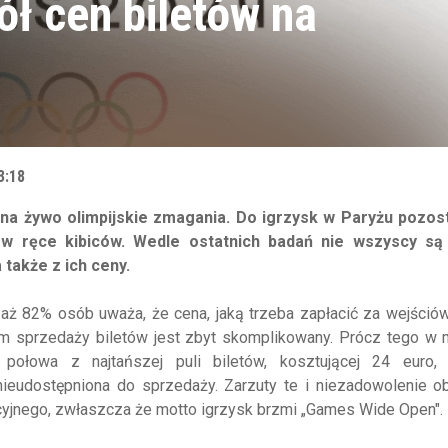
ół cen biletów na
3:18
 na żywo olimpijskie zmagania. Do igrzysk w Paryżu pozost
ły w ręce kibiców. Wedle ostatnich badań nie wszyscy są
także z ich ceny.
 82% osób uważa, że cena, jaką trzeba zapłacić za wejściówk
em sprzedaży biletów jest zbyt skomplikowany. Prócz tego w 
 połowa z najtańszej puli biletów, kosztującej 24 euro, 
eudostępniona do sprzedaży. Zarzuty te i niezadowolenie ob
yjnego, zwłaszcza że motto igrzysk brzmi
„
Games
Wide Open
"
.