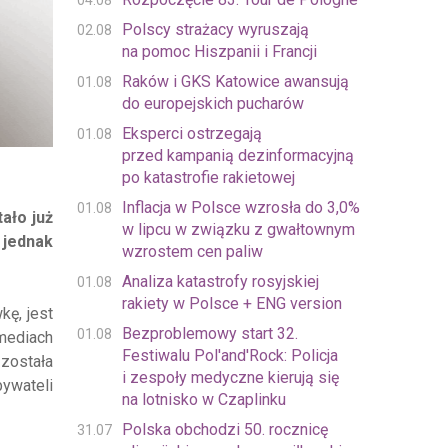
04.08
Polscy strażacy wyruszają
02.08
na pomoc Hiszpanii i Francji
Raków i GKS Katowice awansują
01.08
do europejskich pucharów
Eksperci ostrzegają
01.08
przed kampanią dezinformacyjną
po katastrofie rakietowej
Inflacja w Polsce wzrosła do 3,0%
01.08
ało już
w lipcu w związku z gwałtownym
 jednak
wzrostem cen paliw
Analiza katastrofy rosyjskiej
01.08
rakiety w Polsce + ENG version
ę, jest
Bezproblemowy start 32.
01.08
mediach
Festiwalu Pol'and'Rock: Policja
została
i zespoły medyczne kierują się
ywateli
na lotnisko w Czaplinku
Polska obchodzi 50. rocznicę
31.07