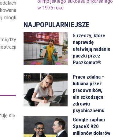
olimpijskiego sukcesu piłkarskiego
edalach
w 1976 roku
okowana
dą mogli
NAJPOPULARNIEJSZE
5 rzeczy, które
u między
naprawdę
stracji
ułatwiają nadanie
paczki przez
Paczkomat®
Praca zdalna –
lubiana przez
pracowników,
ale szkodząca
zdrowiu
psychicznemu
uję się
Google zapłaci
SpaceX 920
milionów dolarów