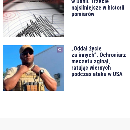
w Danii. Trzecie
najsilniejsze w historii
pomiarów
„Oddał życie
za innych”. Ochroniarz
meczetu zginął,
ratując wiernych
podczas ataku w USA