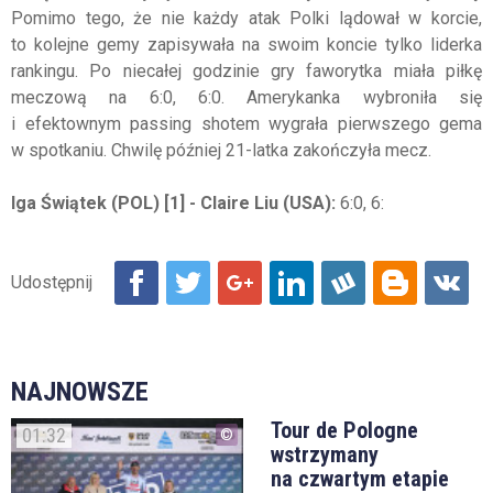
Pomimo tego, że nie każdy atak Polki lądował w korcie,
to kolejne gemy zapisywała na swoim koncie tylko liderka
rankingu. Po niecałej godzinie gry faworytka miała piłkę
meczową na 6:0, 6:0. Amerykanka wybroniła się
i efektownym passing shotem wygrała pierwszego gema
w spotkaniu. Chwilę później 21-latka zakończyła mecz.
Iga Świątek (POL) [1] - Claire Liu (USA):
6:0, 6:
NAJNOWSZE
Tour de Pologne
01:32
wstrzymany
na czwartym etapie