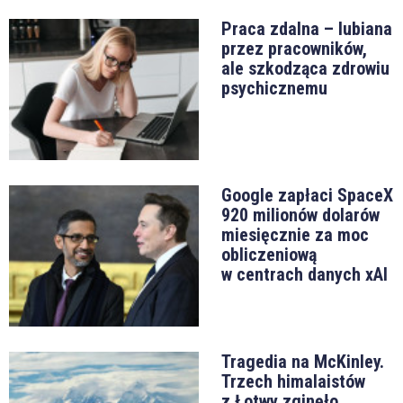
Praca zdalna – lubiana
przez pracowników,
ale szkodząca zdrowiu
psychicznemu
Google zapłaci SpaceX
920 milionów dolarów
miesięcznie za moc
obliczeniową
w centrach danych xAI
Tragedia na McKinley.
Trzech himalaistów
z Łotwy zginęło