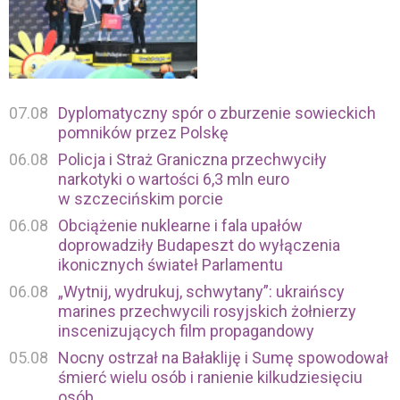
07.08
Dyplomatyczny spór o zburzenie sowieckich
pomników przez Polskę
06.08
Policja i Straż Graniczna przechwyciły
narkotyki o wartości 6,3 mln euro
w szczecińskim porcie
06.08
Obciążenie nuklearne i fala upałów
doprowadziły Budapeszt do wyłączenia
ikonicznych świateł Parlamentu
06.08
„Wytnij, wydrukuj, schwytany”: ukraińscy
marines przechwycili rosyjskich żołnierzy
inscenizujących film propagandowy
05.08
Nocny ostrzał na Bałakliję i Sumę spowodował
śmierć wielu osób i ranienie kilkudziesięciu
osób