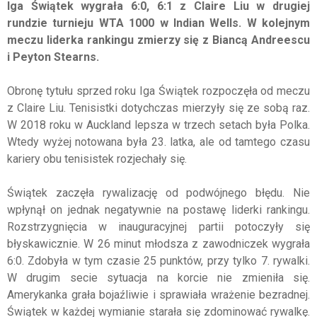
Iga Świątek wygrała 6:0, 6:1 z Claire Liu w drugiej
rundzie turnieju WTA 1000 w Indian Wells. W kolejnym
meczu liderka rankingu zmierzy się z Biancą Andreescu
i Peyton Stearns.
Obronę tytułu sprzed roku Iga Świątek rozpoczęła od meczu
z Claire Liu. Tenisistki dotychczas mierzyły się ze sobą raz.
W 2018 roku w Auckland lepsza w trzech setach była Polka.
Wtedy wyżej notowana była 23. latka, ale od tamtego czasu
kariery obu tenisistek rozjechały się.
Świątek zaczęła rywalizację od podwójnego błędu. Nie
wpłynął on jednak negatywnie na postawę liderki rankingu.
Rozstrzygnięcia w inauguracyjnej partii potoczyły się
błyskawicznie. W 26 minut młodsza z zawodniczek wygrała
6:0. Zdobyła w tym czasie 25 punktów, przy tylko 7. rywalki.
W drugim secie sytuacja na korcie nie zmieniła się.
Amerykanka grała bojaźliwie i sprawiała wrażenie bezradnej.
Świątek w każdej wymianie starała się zdominować rywalkę.