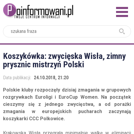
2024
Koszykówka: zwycięska Wisła, zimny
prysznic mistrzyń Polski
Data publikacji:
24.10.2018, 21:20
Polskie kluby rozpoczęły dzisiaj zmagania w grupowych
rozgrywkach Euroligi i EuroCup Women. Na początek
cieszymy się z jednego zwycięstwa, a od porażki
zmagania w europejskich pucharach zaczynają
koszykarki CCC Polkowice.
Krakowska Wisła przegrała minimalnie walkę w eliminacji