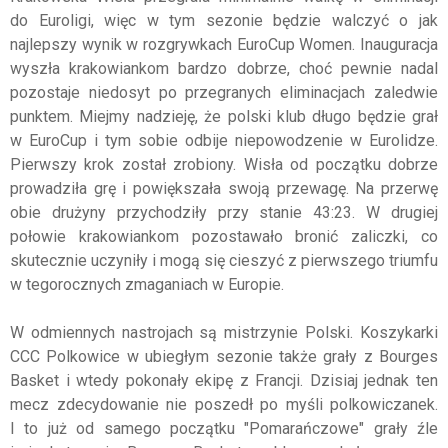
do Euroligi, więc w tym sezonie będzie walczyć o jak
najlepszy wynik w rozgrywkach EuroCup Women. Inauguracja
wyszła krakowiankom bardzo dobrze, choć pewnie nadal
pozostaje niedosyt po przegranych eliminacjach zaledwie
punktem. Miejmy nadzieję, że polski klub długo będzie grał
w EuroCup i tym sobie odbije niepowodzenie w Eurolidze.
Pierwszy krok został zrobiony. Wisła od początku dobrze
prowadziła grę i powiększała swoją przewagę. Na przerwę
obie drużyny przychodziły przy stanie 43:23. W drugiej
połowie krakowiankom pozostawało bronić zaliczki, co
skutecznie uczyniły i mogą się cieszyć z pierwszego triumfu
w tegorocznych zmaganiach w Europie.
W odmiennych nastrojach są mistrzynie Polski. Koszykarki
CCC Polkowice w ubiegłym sezonie także grały z Bourges
Basket i wtedy pokonały ekipę z Francji. Dzisiaj jednak ten
mecz zdecydowanie nie poszedł po myśli polkowiczanek.
I to już od samego początku "Pomarańczowe" grały źle