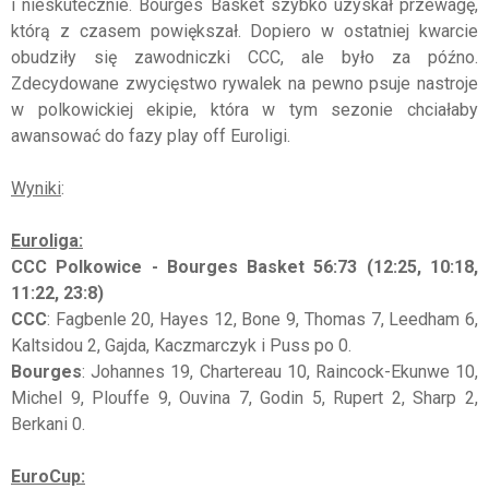
i nieskutecznie. Bourges Basket szybko uzyskał przewagę,
którą z czasem powiększał. Dopiero w ostatniej kwarcie
obudziły się zawodniczki CCC, ale było za późno.
Zdecydowane zwycięstwo rywalek na pewno psuje nastroje
w polkowickiej ekipie, która w tym sezonie chciałaby
awansować do fazy play off Euroligi.
Wyniki
:
Euroliga:
CCC Polkowice - Bourges Basket 56:73 (12:25, 10:18,
11:22, 23:8)
CCC
: Fagbenle 20, Hayes 12, Bone 9, Thomas 7, Leedham 6,
Kaltsidou 2, Gajda, Kaczmarczyk i Puss po 0.
Bourges
: Johannes 19, Chartereau 10, Raincock-Ekunwe 10,
Michel 9, Plouffe 9, Ouvina 7, Godin 5, Rupert 2, Sharp 2,
Berkani 0.
EuroCup: