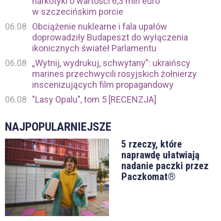
narkotyki o wartości 6,3 mln euro
w szczecińskim porcie
06.08
Obciążenie nuklearne i fala upałów
doprowadziły Budapeszt do wyłączenia
ikonicznych świateł Parlamentu
06.08
„Wytnij, wydrukuj, schwytany”: ukraińscy
marines przechwycili rosyjskich żołnierzy
inscenizujących film propagandowy
06.08
"Lasy Opalu", tom 5 [RECENZJA]
NAJPOPULARNIEJSZE
5 rzeczy, które
naprawdę ułatwiają
nadanie paczki przez
Paczkomat®