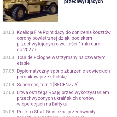
przechwytujących
08.08
Koalicja Fire Point dąży do obniżenia kosztów
obrony powietrznej dzięki pociskom
przechwytującym o wartości 1 mln euro
do 2027 r.
08.08
Tour de Pologne wstrzymany na czwartym
etapie
07.08
Dyplomatyczny spór o zburzenie sowieckich
pomników przez Polskę
07.08
Superman, tom 1 [RECENZJA]
07.08
Litwa ostrzega Rosję przed wykorzystaniem
przechwyconych ukraińskich dronów
w operacjach na Bałtyku
06.08
Policja i Straż Graniczna przechwyciły