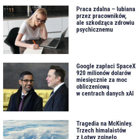
Praca zdalna – lubiana
przez pracowników,
ale szkodząca zdrowiu
psychicznemu
Google zapłaci SpaceX
920 milionów dolarów
miesięcznie za moc
obliczeniową
w centrach danych xAI
Tragedia na McKinley.
Trzech himalaistów
z Łotwy zginęło