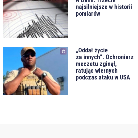
w Danii. Trzecie
najsilniejsze w historii
pomiarów
„Oddał życie
za innych”. Ochroniarz
meczetu zginął,
ratując wiernych
podczas ataku w USA