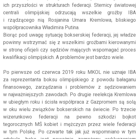
ich przyszłości w strukturach federacji. Sternicy światowej
centrali olimpijskiej odrzucają wszelkie groźby
IBA
i rządzącego nią Rosjanina
Umara
Kremlowa
, bliskiego
współpracownika Władimira Putina.
Biorąc pod uwagę sytuację bokserskiej federacji, jej władze
powinny wstrzymać się z wszelkimi groźbami kierowanymi
w stronę oficjeli czy sędziów mających wspomagać proces
kwalifikacji olimpijskich. A problemów jest bardzo wiele.
Po pierwsze od czerwca 2019 roku
MKOL
nie uznaje
IBA
za reprezentanta boksu olimpijskiego z powodu bałaganu
finansowego, zarządzania i problemów z sędziowaniem
w najważniejszych zawodach. Po drugie reelekcja
Kremlowa
w ubiegłym roku i ścisła współpraca z Gazpromem są solą
w oku wielu związków bokserskich na świecie. Po trzecie
wizerunkowo federacji na pewno szkodzi bojkot
tegorocznych MŚ kobiet i mężczyzn przez wiele federacji
w tym Polskę. Po czwarte tak jak już wspomniano w tym