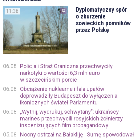
Dyplomatyczny spór
11:36
o zburzenie
sowieckich pomników
przez Polskę
06.08
Policja i Straż Graniczna przechwyciły
narkotyki o wartości 6,3 mln euro
w szczecińskim porcie
06.08
Obciążenie nuklearne i fala upałów
doprowadziły Budapeszt do wyłączenia
ikonicznych świateł Parlamentu
06.08
„Wytnij, wydrukuj, schwytany”: ukraińscy
marines przechwycili rosyjskich żołnierzy
inscenizujących film propagandowy
05.08
Nocny ostrzał na Bałakliję i Sumę spowodował