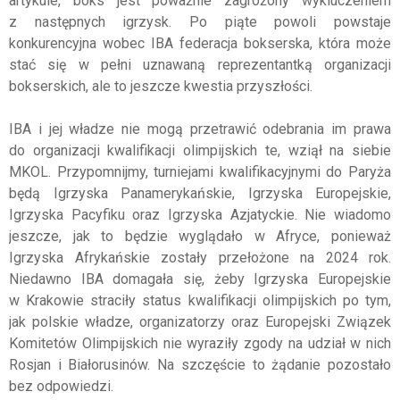
artykule, boks jest poważnie zagrożony wykluczeniem
z następnych igrzysk. Po piąte powoli powstaje
konkurencyjna wobec
IBA
federacja bokserska, która może
stać się w pełni uznawaną reprezentantką organizacji
bokserskich, ale to jeszcze kwestia przyszłości.
IBA
i jej władze nie mogą przetrawić odebrania im prawa
do organizacji kwalifikacji olimpijskich te, wziął na siebie
MKOL
. Przypomnijmy, turniejami kwalifikacyjnymi do Paryża
będą Igrzyska Panamerykańskie, Igrzyska Europejskie,
Igrzyska Pacyfiku oraz Igrzyska Azjatyckie. Nie wiadomo
jeszcze, jak to będzie wyglądało w Afryce, ponieważ
Igrzyska Afrykańskie zostały przełożone na 2024 rok.
Niedawno
IBA
domagała się, żeby Igrzyska Europejskie
w Krakowie straciły status kwalifikacji olimpijskich po tym,
jak polskie władze, organizatorzy oraz Europejski Związek
Komitetów Olimpijskich nie wyraziły zgody na udział w nich
Rosjan i Białorusinów. Na szczęście to żądanie pozostało
bez odpowiedzi.