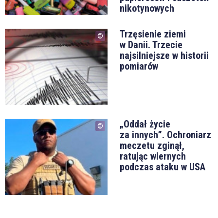
nikotynowych
Trzęsienie ziemi
w Danii. Trzecie
najsilniejsze w historii
pomiarów
„Oddał życie
za innych”. Ochroniarz
meczetu zginął,
ratując wiernych
podczas ataku w USA