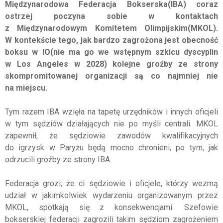
Międzynarodowa Federacja
Bokserska(
IBA
) coraz
ostrzej poczyna sobie w kontaktach
z Międzynarodowym Komitetem
Olimpijskim(
MKOL
).
W kontekście tego, jak bardzo zagrożona jest obecność
boksu w
IO(
nie ma go we wstępnym szkicu dyscyplin
w Los Angeles w 2028) kolejne groźby ze strony
skompromitowanej organizacji są co najmniej nie
na miejscu.
Tym razem
IBA
wzięła na tapetę urzędników i innych oficjeli
w tym sędziów działających nie po myśli centrali.
MKOL
zapewnił, że sędziowie zawodów kwalifikacyjnych
do igrzysk w Paryżu będą mocno chronieni, po tym, jak
odrzucili groźby ze strony
IBA
.
Federacja grozi, że ci sędziowie i oficjele, którzy wezmą
udział w jakimkolwiek wydarzeniu organizowanym przez
MKOL
, spotkają się z konsekwencjami. Szefowie
bokserskiej federacji zagrozili takim sędziom zagrożeniem