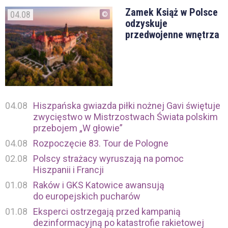
Zamek Książ w Polsce
04.08
odzyskuje
przedwojenne wnętrza
04.08
Hiszpańska gwiazda piłki nożnej Gavi świętuje
zwycięstwo w Mistrzostwach Świata polskim
przebojem „W głowie”
04.08
Rozpoczęcie 83. Tour de Pologne
02.08
Polscy strażacy wyruszają na pomoc
Hiszpanii i Francji
01.08
Raków i GKS Katowice awansują
do europejskich pucharów
01.08
Eksperci ostrzegają przed kampanią
dezinformacyjną po katastrofie rakietowej