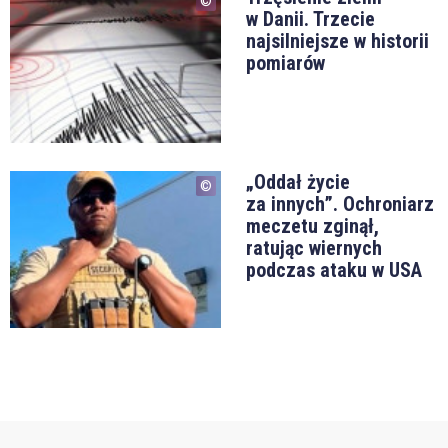
w Danii. Trzecie
najsilniejsze w historii
pomiarów
„Oddał życie
za innych”. Ochroniarz
meczetu zginął,
ratując wiernych
podczas ataku w USA