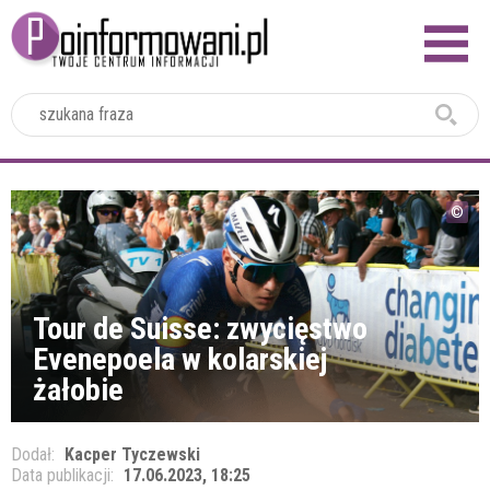
2024
Tour de Suisse: zwycięstwo
Evenepoela w kolarskiej
żałobie
Dodał:
Kacper Tyczewski
Data publikacji:
17.06.2023, 18:25