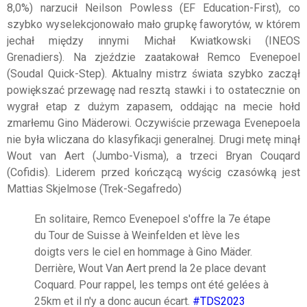
8,0%) narzucił Neilson Powless (EF Education-First), co
szybko wyselekcjonowało mało grupkę faworytów, w którem
jechał między innymi Michał Kwiatkowski (INEOS
Grenadiers). Na zjeździe zaatakował Remco Evenepoel
(Soudal Quick-Step). Aktualny mistrz świata szybko zaczął
powiększać przewagę nad resztą stawki i to ostatecznie on
wygrał etap z dużym zapasem, oddając na mecie hołd
zmarłemu Gino Mäderowi. Oczywiście przewaga Evenepoela
nie była wliczana do klasyfikacji generalnej. Drugi metę minął
Wout van Aert (Jumbo-Visma), a trzeci Bryan Couqard
(Cofidis). Liderem przed kończącą wyścig czasówką jest
Mattias Skjelmose (Trek-Segafredo)
En solitaire, Remco Evenepoel s'offre la 7e étape
du Tour de Suisse à Weinfelden et lève les
doigts vers le ciel en hommage à Gino Mäder.
Derrière, Wout Van Aert prend la 2e place devant
Coquard. Pour rappel, les temps ont été gelées à
25km et il n'y a donc aucun écart.
#TDS2023