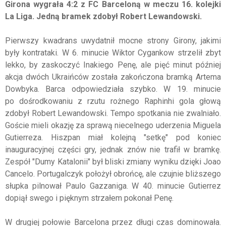
Girona wygrała 4:2 z FC Barceloną w meczu 16. kolejki
La Liga. Jedną bramek zdobył Robert Lewandowski.
Pierwszy kwadrans uwydatnił mocne strony Girony, jakimi
były kontrataki. W 6. minucie Wiktor Cygankow strzelił zbyt
lekko, by zaskoczyć Inakiego Penę, ale pięć minut później
akcja dwóch Ukraińców została zakończona bramką Artema
Dowbyka. Barca odpowiedziała szybko. W 19. minucie
po dośrodkowaniu z rzutu rożnego Raphinhi gola głową
zdobył Robert Lewandowski. Tempo spotkania nie zwalniało.
Goście mieli okazję za sprawą niecelnego uderzenia Miguela
Gutierreza. Hiszpan miał kolejną "setkę" pod koniec
inauguracyjnej części gry, jednak znów nie trafił w bramkę.
Zespół "Dumy Katalonii" był bliski zmiany wyniku dzięki Joao
Cancelo. Portugalczyk położył obrońcę, ale czujnie bliższego
słupka pilnował Paulo Gazzaniga. W 40. minucie Gutierrez
dopiął swego i pięknym strzałem pokonał Penę.
W drugiej połowie Barcelona przez długi czas dominowała.