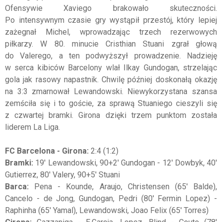
Ofensywie Xaviego brakowało skuteczności.
Po intensywnym czasie gry wystąpił przestój, który lepiej
zażegnał Michel, wprowadzając trzech rezerwowych
piłkarzy. W 80. minucie Cristhian Stuani zgrał głową
do Valerego, a ten podwyższył prowadzenie. Nadzieję
w serca kibiców Barcelony wlał Ilkay Gundogan, strzelając
gola jak rasowy napastnik. Chwilę później doskonałą okazję
na 3:3 zmarnował Lewandowski. Niewykorzystana szansa
zemściła się i to goście, za sprawą Stuaniego cieszyli się
z czwartej bramki. Girona dzięki trzem punktom została
liderem La Liga.
FC Barcelona - Girona:
2:4 (1:2)
Bramki:
19' Lewandowski, 90+2' Gundogan - 12' Dowbyk, 40'
Gutierrez, 80' Valery, 90+5' Stuani
Barca:
Pena - Kounde, Araujo, Christensen (65' Balde),
Cancelo - de Jong, Gundogan, Pedri (80' Fermin Lopez) -
Raphinha (65' Yamal), Lewandowski, Joao Felix (65' Torres)