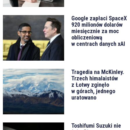
Google zapłaci SpaceX
920 milionów dolarów
miesięcznie za moc
obliczeniową
w centrach danych xAI
Tragedia na McKinley.
Trzech himalaistów
z Łotwy zginęło
w górach, jednego
uratowano
Toshifumi Suzuki nie