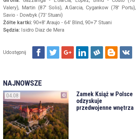
Girona:
Gazzaniga - E.Garcia, Lopez, Blind - Couto (78'
Valery), Martin (87' Solis), A.Garcia, Cygankow (78' Portu),
Savio - Dowbyk (73' Stuani)
Żółte kartki:
90+8' Araujo - 64' Blind, 90+7' Stuani
Sędzia:
Isidro Diaz de Mera
NAJNOWSZE
Zamek Książ w Polsce
04.08
odzyskuje
przedwojenne wnętrza