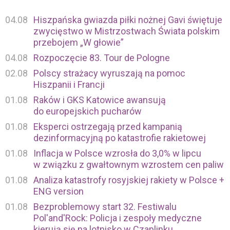
04.08
Hiszpańska gwiazda piłki nożnej Gavi świętuje
zwycięstwo w Mistrzostwach Świata polskim
przebojem „W głowie”
04.08
Rozpoczęcie 83. Tour de Pologne
02.08
Polscy strażacy wyruszają na pomoc
Hiszpanii i Francji
01.08
Raków i GKS Katowice awansują
do europejskich pucharów
01.08
Eksperci ostrzegają przed kampanią
dezinformacyjną po katastrofie rakietowej
01.08
Inflacja w Polsce wzrosła do 3,0% w lipcu
w związku z gwałtownym wzrostem cen paliw
01.08
Analiza katastrofy rosyjskiej rakiety w Polsce +
ENG version
01.08
Bezproblemowy start 32. Festiwalu
Pol'and'Rock: Policja i zespoły medyczne
kierują się na lotnisko w Czaplinku