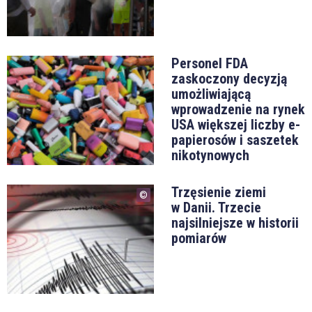
Personel FDA
zaskoczony decyzją
umożliwiającą
wprowadzenie na rynek
USA większej liczby e-
papierosów i saszetek
nikotynowych
Trzęsienie ziemi
w Danii. Trzecie
najsilniejsze w historii
pomiarów