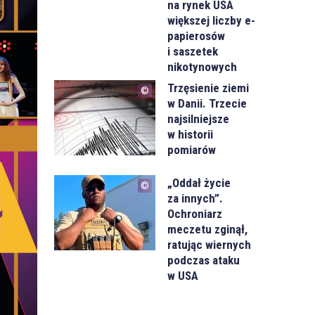
na rynek USA
większej liczby e-
papierosów
i saszetek
nikotynowych
Trzęsienie ziemi
w Danii. Trzecie
najsilniejsze
w historii
pomiarów
„Oddał życie
za innych”.
Ochroniarz
meczetu zginął,
ratując wiernych
podczas ataku
w USA