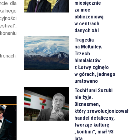
miesięcznie
rcie dla
za moc
kalnego
obliczeniową
cyjności
w centrach
stival”,
danych xAI
konaniu
Tragedia
na McKinley.
Trzech
ronach:
himalaistów
z Łotwy zginęło
w górach, jednego
uratowano
Toshifumi Suzuki
nie żyje.
Biznesmen,
który zrewolucjonizował
handel detaliczny,
tworząc kulturę
„konbini”, miał 93
lata