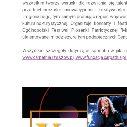
wszystkim tworzy warunki dla rozwijania się talen
przedsiębiorczości, innowacyjności i kreatywnośc
i regionalnego, tym samym promując region wojewódz
kulturalno-turystycznej. Organizuje koncerty i fes
Ogólnopolski Festiwal Piosenki Patriotycznej "M
utalentowanej młodzieży, w tym podopiecznych Cen
Wszystkie szczegóły dotyczące sposobu w jaki mo
www.carpathia.rzeszow.pl,
www.fundacja.carpathia.p