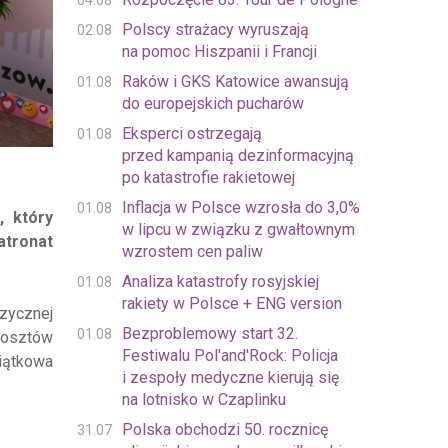
04.08
Polscy strażacy wyruszają
02.08
na pomoc Hiszpanii i Francji
Raków i GKS Katowice awansują
01.08
do europejskich pucharów
Eksperci ostrzegają
01.08
przed kampanią dezinformacyjną
po katastrofie rakietowej
Inflacja w Polsce wzrosła do 3,0%
01.08
, który
w lipcu w związku z gwałtownym
atronat
wzrostem cen paliw
Analiza katastrofy rosyjskiej
01.08
rakiety w Polsce + ENG version
uzycznej
Bezproblemowy start 32.
01.08
 kosztów
Festiwalu Pol'and'Rock: Policja
miątkowa
i zespoły medyczne kierują się
na lotnisko w Czaplinku
Polska obchodzi 50. rocznicę
31.07