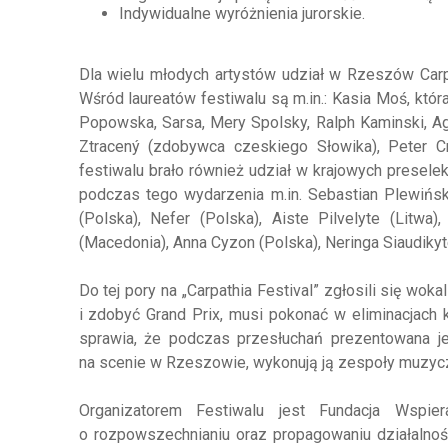
Indywidualne wyróżnienia jurorskie.
Dla wielu młodych artystów udział w Rzeszów Carp
Wśród laureatów festiwalu są m.in.: Kasia Moś, któ
Popowska, Sarsa, Mery Spolsky, Ralph Kaminski, A
Ztracený (zdobywca czeskiego Słowika), Peter C
festiwalu brało również udział w krajowych presele
podczas tego wydarzenia m.in. Sebastian Plewiński
(Polska), Nefer (Polska), Aiste Pilvelyte (Litwa)
(Macedonia), Anna Cyzon (Polska), Neringa Siaudikyte (
Do tej pory na „Carpathia Festival” zgłosili się wok
i zdobyć Grand Prix, musi pokonać w eliminacjach k
sprawia, że podczas przesłuchań prezentowana je
na scenie w Rzeszowie, wykonują ją zespoły muzyczne
Organizatorem Festiwalu jest Fundacja Wspie
o rozpowszechnianiu oraz propagowaniu działalności 