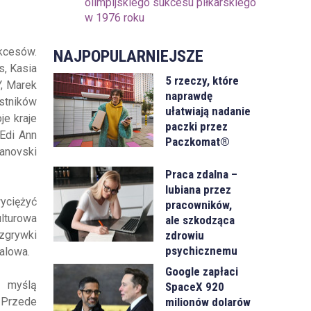
olimpijskiego sukcesu piłkarskiego
w 1976 roku
ukcesów.
NAJPOPULARNIEJSZE
s, Kasia
5 rzeczy, które
Y, Marek
naprawdę
stników
ułatwiają nadanie
je kraje
paczki przez
 Edi Ann
Paczkomat®
zanovski
Praca zdalna –
lubiana przez
wyciężyć
pracowników,
ulturowa
ale szkodząca
zdrowiu
zgrywki
psychicznemu
alowa.
Google zapłaci
z myślą
SpaceX 920
milionów dolarów
. Przede