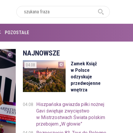
POZOSTAŁE
NAJNOWSZE
Zamek Książ
04.08
w Polsce
odzyskuje
przedwojenne
wnętrza
Hiszpańska gwiazda piłki nożnej
04.08
Gavi świętuje zwycięstwo
w Mistrzostwach Świata polskim
przebojem „W głowie”
Rozpoczęcie 83. Tour de Pologne