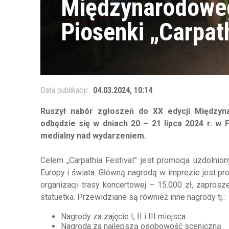
Międzynarodoweg
Piosenki „Carpat
Data publikacji:
04.03.2024, 10:14
Ruszył nabór zgłoszeń do XX edycji Międzyna
odbędzie się w dniach 20 – 21 lipca 2024 r. w F
medialny nad wydarzeniem.
Celem „Carpathia Festival” jest promocja uzdolnio
Europy i świata. Główną nagrodą w imprezie jest p
organizacji trasy koncertowej – 15.000 zł, zapros
statuetka. Przewidziane są również inne nagrody tj.:
Nagrody za zajęcie I, II i III miejsca.
Nagroda za najlepszą osobowość sceniczną