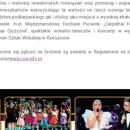
tów i realizacji nowatorskich rozwiązań oraz promocję i wspa
i mieszkańców wykorzystując te wartości na rzecz rozwoju lo
twa podkarpackiego jak i stolicy jako miejsca o wysokiej atrak
tiwale: m.in. Międzynarodowy Festiwal Piosenki „Carpathia Fe
oja Ojczyzna", spektakle wokalno-taneczne i koncerty w wy
trum Sztuki Wokalnej w Rzeszowie.
żna się zgłosić na festiwal są zawarte w Regulaminie na st
l
oraz
www.csw.info.pl.