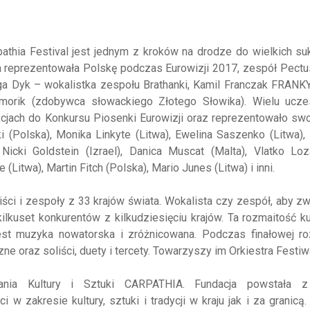
athia Festival jest jednym z kroków na drodze do wielkich s
ra reprezentowała Polskę podczas Eurowizji 2017, zespół Pectu
ga Dyk – wokalistka zespołu Brathanki, Kamil Franczak FRANK
morik (zdobywca słowackiego Złotego Słowika). Wielu ucze
kcjach do Konkursu Piosenki Eurowizji oraz reprezentowało swo
 (Polska), Monika Linkyte (Litwa), Ewelina Saszenko (Litwa),
, Nicki Goldstein (Izrael), Danica Muscat (Malta), Vlatko Lo
Litwa), Martin Fitch (Polska), Mario Junes (Litwa) i inni.
aliści i zespoły z 33 krajów świata. Wokalista czy zespół, aby z
ilkuset konkurentów z kilkudziesięciu krajów. Ta rozmaitość k
st muzyka nowatorska i zróżnicowana. Podczas finałowej ro
 oraz soliści, duety i tercety. Towarzyszy im Orkiestra Festiw
rania Kultury i Sztuki CARPATHIA. Fundacja powstała 
w zakresie kultury, sztuki i tradycji w kraju jak i za granicą