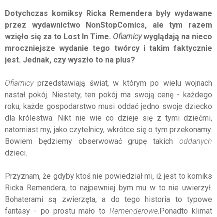
Dotychczas komiksy Ricka Remendera były wydawane
przez wydawnictwo NonStopComics, ale tym razem
wzięło się za to Lost In Time.
Ofiarnicy
wyglądają na nieco
mroczniejsze wydanie tego twórcy i takim faktycznie
jest. Jednak, czy wyszło to na plus?
Ofiarnicy
przedstawiają świat, w którym po wielu wojnach
nastał pokój. Niestety, ten pokój ma swoją cenę - każdego
roku, każde gospodarstwo musi oddać jedno swoje dziecko
dla królestwa. Nikt nie wie co dzieje się z tymi dziećmi,
natomiast my, jako czytelnicy, wkrótce się o tym przekonamy.
Bowiem będziemy obserwować grupę takich
oddanych
dzieci.
Przyznam, że gdyby ktoś nie powiedział mi, iż jest to komiks
Ricka Remendera, to najpewniej bym mu w to nie uwierzył.
Bohaterami są zwierzęta, a do tego historia to typowe
fantasy - po prostu mało to
Remenderowe
.Ponadto klimat