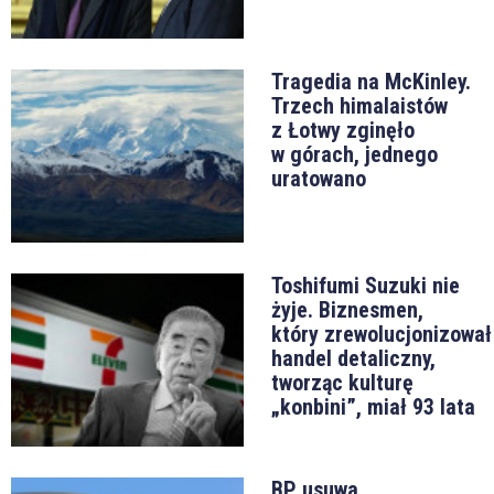
Tragedia na McKinley.
Trzech himalaistów
z Łotwy zginęło
w górach, jednego
uratowano
Toshifumi Suzuki nie
żyje. Biznesmen,
który zrewolucjonizował
handel detaliczny,
tworząc kulturę
„konbini”, miał 93 lata
BP usuwa