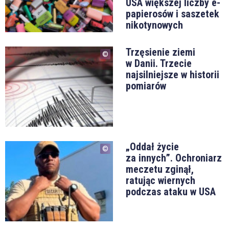
USA większej liczby e-
papierosów i saszetek
nikotynowych
Trzęsienie ziemi
w Danii. Trzecie
najsilniejsze w historii
pomiarów
„Oddał życie
za innych”. Ochroniarz
meczetu zginął,
ratując wiernych
podczas ataku w USA