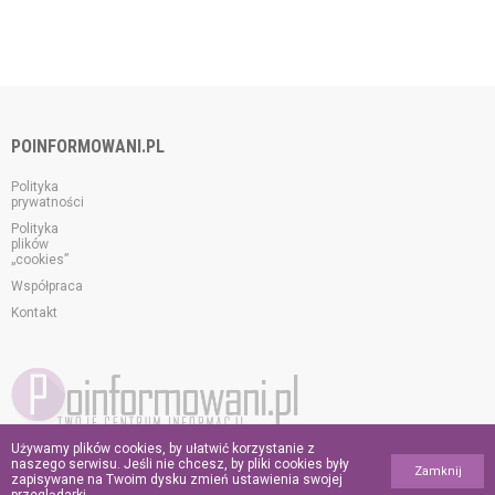
POINFORMOWANI.PL
Polityka
prywatności
Polityka
plików
„cookies”
Współpraca
Kontakt
Używamy plików cookies, by ułatwić korzystanie z
© 2026 poinformowani.pl.
naszego serwisu. Jeśli nie chcesz, by pliki cookies były
Zamknij
Wszelkie prawa zastrzeżone.
zapisywane na Twoim dysku zmień ustawienia swojej