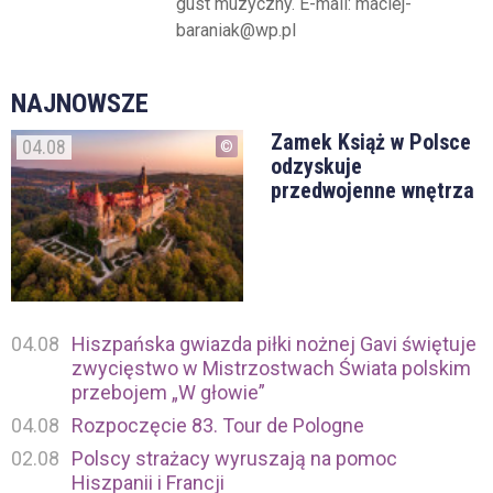
gust muzyczny. E-mail: maciej-
baraniak@wp.pl
NAJNOWSZE
Zamek Książ w Polsce
04.08
odzyskuje
przedwojenne wnętrza
04.08
Hiszpańska gwiazda piłki nożnej Gavi świętuje
zwycięstwo w Mistrzostwach Świata polskim
przebojem „W głowie”
04.08
Rozpoczęcie 83. Tour de Pologne
02.08
Polscy strażacy wyruszają na pomoc
Hiszpanii i Francji