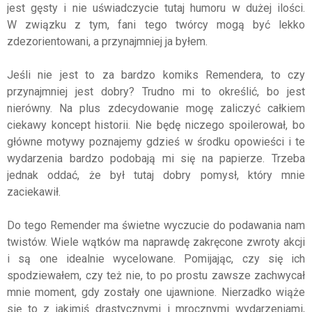
jest gęsty i nie uświadczycie tutaj humoru w dużej ilości.
W związku z tym, fani tego twórcy mogą być lekko
zdezorientowani, a przynajmniej ja byłem.
Jeśli nie jest to za bardzo komiks Remendera, to czy
przynajmniej jest dobry? Trudno mi to określić, bo jest
nierówny. Na plus zdecydowanie mogę zaliczyć całkiem
ciekawy koncept historii. Nie będę niczego spoilerował, bo
główne motywy poznajemy gdzieś w środku opowieści i te
wydarzenia bardzo podobają mi się na papierze. Trzeba
jednak oddać, że był tutaj dobry pomysł, który mnie
zaciekawił.
Do tego Remender ma świetne wyczucie do podawania nam
twistów. Wiele wątków ma naprawdę zakręcone zwroty akcji
i są one idealnie wycelowane. Pomijając, czy się ich
spodziewałem, czy też nie, to po prostu zawsze zachwycał
mnie moment, gdy zostały one ujawnione. Nierzadko wiąże
się to z jakimiś drastycznymi i mrocznymi wydarzeniami,