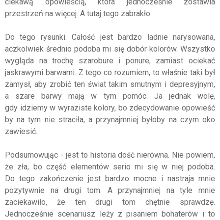
ciekawą opowieścią, która jednocześnie zostawia
przestrzeń na więcej. A tutaj tego zabrakło.
Do tego rysunki. Całość jest bardzo ładnie narysowana,
aczkolwiek średnio podoba mi się dobór kolorów. Wszystko
wygląda na trochę szarobure i ponure, zamiast ociekać
jaskrawymi barwami. Z tego co rozumiem, to właśnie taki był
zamysł, aby zrobić ten świat takim smutnym i depresyjnym,
a szare barwy mają w tym pomóc. Ja jednak wolę,
gdy idziemy w wyraziste kolory, bo zdecydowanie opowieść
by na tym nie straciła, a przynajmniej byłoby na czym oko
zawiesić.
Podsumowując - jest to historia dość nierówna. Nie powiem,
że zła, bo część elementów serio mi się w niej podoba.
Do tego zakończenie jest bardzo mocne i nastraja mnie
pozytywnie na drugi tom. A przynajmniej na tyle mnie
zaciekawiło, że ten drugi tom chętnie sprawdzę.
Jednocześnie scenariusz leży z pisaniem bohaterów i to