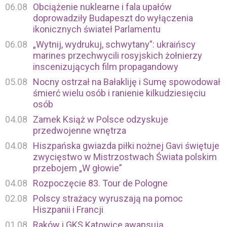
06.08
Obciążenie nuklearne i fala upałów
doprowadziły Budapeszt do wyłączenia
ikonicznych świateł Parlamentu
06.08
„Wytnij, wydrukuj, schwytany”: ukraińscy
marines przechwycili rosyjskich żołnierzy
inscenizujących film propagandowy
05.08
Nocny ostrzał na Bałakliję i Sumę spowodował
śmierć wielu osób i ranienie kilkudziesięciu
osób
04.08
Zamek Książ w Polsce odzyskuje
przedwojenne wnętrza
04.08
Hiszpańska gwiazda piłki nożnej Gavi świętuje
zwycięstwo w Mistrzostwach Świata polskim
przebojem „W głowie”
04.08
Rozpoczęcie 83. Tour de Pologne
02.08
Polscy strażacy wyruszają na pomoc
Hiszpanii i Francji
01.08
Raków i GKS Katowice awansują