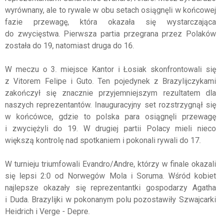
wyrównany, ale to rywale w obu setach osiągnęli w końcowej
fazie przewagę, która okazała się wystarczająca
do zwycięstwa. Pierwsza partia przegrana przez Polaków
została do 19, natomiast druga do 16.
W meczu o 3. miejsce Kantor i Łosiak skonfrontowali się
z Vitorem Felipe i Guto. Ten pojedynek z Brazylijczykami
zakończył się znacznie przyjemniejszym rezultatem dla
naszych reprezentantów. Inauguracyjny set rozstrzygnął się
w końcówce, gdzie to polska para osiągnęli przewagę
i zwyciężyli do 19. W drugiej partii Polacy mieli nieco
większą kontrolę nad spotkaniem i pokonali rywali do 17.
W turnieju triumfowali Evandro/Andre, którzy w finale okazali
się lepsi 2:0 od Norwegów Mola i Soruma. Wśród kobiet
najlepsze okazały się reprezentantki gospodarzy Agatha
i Duda. Brazylijki w pokonanym polu pozostawiły Szwajcarki
Heidrich i Verge - Depre.