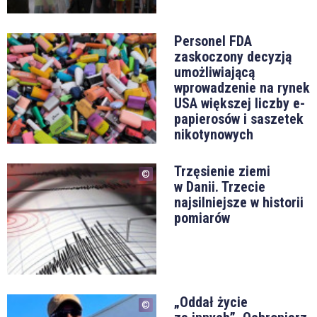
Personel FDA
zaskoczony decyzją
umożliwiającą
wprowadzenie na rynek
USA większej liczby e-
papierosów i saszetek
nikotynowych
Trzęsienie ziemi
w Danii. Trzecie
najsilniejsze w historii
pomiarów
„Oddał życie