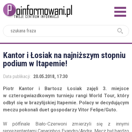
2024
Kantor i Łosiak na najniższym stopniu
podium w Itapemie!
Data publikacji:
20.05.2018, 17:30
Piotr Kantor i Bartosz Łosiak zajęli 3. miejsce
w czterogwiazdkowym turnieju rangi World Tour, który
odbył się w brazylijskiej Itapemie. Polacy w decydującym
meczu pokonali duet gospodarzy Vitor Felipe/Guto.
W półfinale Biało-Czerwoni zmierzyli się z innymi
reprezentantami Canarinhos Evandro/Andre. Mecz był bardzo