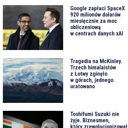
Google zapłaci SpaceX
920 milionów dolarów
miesięcznie za moc
obliczeniową
w centrach danych xAI
Tragedia na McKinley.
Trzech himalaistów
z Łotwy zginęło
w górach, jednego
uratowano
Toshifumi Suzuki nie
żyje. Biznesmen,
który zrewolucjonizował