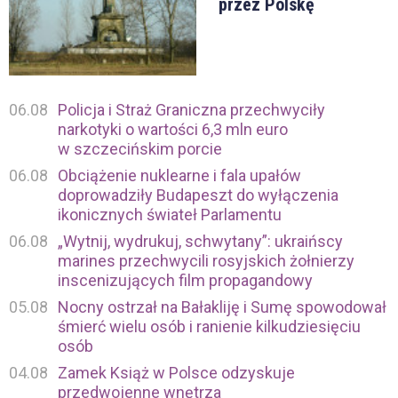
przez Polskę
06.08
Policja i Straż Graniczna przechwyciły
narkotyki o wartości 6,3 mln euro
w szczecińskim porcie
06.08
Obciążenie nuklearne i fala upałów
doprowadziły Budapeszt do wyłączenia
ikonicznych świateł Parlamentu
06.08
„Wytnij, wydrukuj, schwytany”: ukraińscy
marines przechwycili rosyjskich żołnierzy
inscenizujących film propagandowy
05.08
Nocny ostrzał na Bałakliję i Sumę spowodował
śmierć wielu osób i ranienie kilkudziesięciu
osób
04.08
Zamek Książ w Polsce odzyskuje
przedwojenne wnętrza