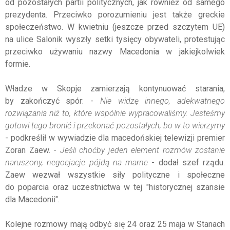
od pozostałych partii politycznych, jak również od samego
prezydenta. Przeciwko porozumieniu jest także greckie
społeczeństwo. W kwietniu (jeszcze przed szczytem UE)
na ulice Salonik wyszły setki tysięcy obywateli, protestując
przeciwko używaniu nazwy Macedonia w jakiejkolwiek
formie.
Władze w Skopje zamierzają kontynuować starania,
by zakończyć spór: -
Nie widzę innego, adekwatnego
rozwiązania niż to, które wspólnie wypracowaliśmy. Jesteśmy
gotowi tego bronić i przekonać pozostałych, bo w to wierzymy
- podkreślił w wywiadzie dla macedońskiej telewizji premier
Zoran Zaew. -
Jeśli choćby jeden element rozmów zostanie
naruszony, negocjacje pójdą na marne
- dodał szef rządu.
Zaew wezwał wszystkie siły polityczne i społeczne
do poparcia oraz uczestnictwa w tej "historycznej szansie
dla Macedonii".
Kolejne rozmowy mają odbyć się 24 oraz 25 maja w Stanach