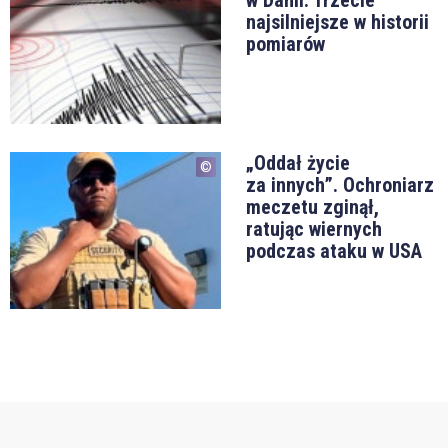
w Danii. Trzecie
najsilniejsze w historii
pomiarów
„Oddał życie
za innych”. Ochroniarz
meczetu zginął,
ratując wiernych
podczas ataku w USA