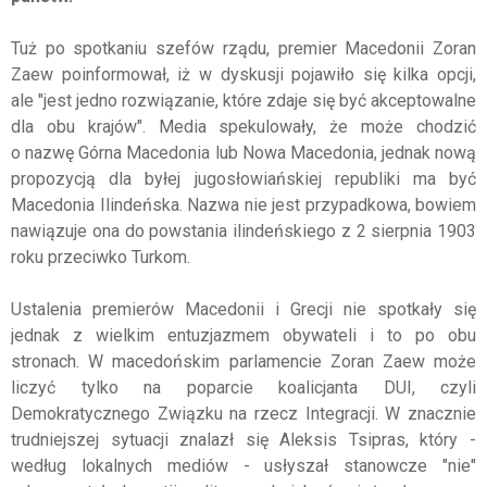
Tuż po spotkaniu szefów rządu, premier Macedonii Zoran
Zaew poinformował, iż w dyskusji pojawiło się kilka opcji,
ale "jest jedno rozwiązanie, które zdaje się być akceptowalne
dla obu krajów". Media spekulowały, że może chodzić
o nazwę Górna Macedonia lub Nowa Macedonia, jednak nową
propozycją dla byłej jugosłowiańskiej republiki ma być
Macedonia Ilindeńska. Nazwa nie jest przypadkowa, bowiem
nawiązuje ona do powstania ilindeńskiego z 2 sierpnia 1903
roku przeciwko Turkom.
Ustalenia premierów Macedonii i Grecji nie spotkały się
jednak z wielkim entuzjazmem obywateli i to po obu
stronach. W macedońskim parlamencie Zoran Zaew może
liczyć tylko na poparcie koalicjanta DUI, czyli
Demokratycznego Związku na rzecz Integracji. W znacznie
trudniejszej sytuacji znalazł się Aleksis Tsipras, który -
według lokalnych mediów - usłyszał stanowcze "nie"