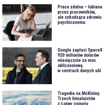
Praca zdalna – lubiana
przez pracowników,
ale szkodząca zdrowiu
psychicznemu
Google zapłaci SpaceX
920 milionów dolarów
miesięcznie za moc
obliczeniową
w centrach danych xAI
Tragedia na McKinley.
Trzech himalaistów
z Łotwy zginęło