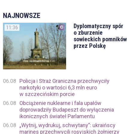
NAJNOWSZE
Dyplomatyczny spór
11:36
o zburzenie
sowieckich pomników
przez Polskę
06.08
Policja i Straż Graniczna przechwyciły
narkotyki o wartości 6,3 mln euro
w szczecińskim porcie
06.08
Obciążenie nuklearne i fala upałów
doprowadziły Budapeszt do wyłączenia
ikonicznych świateł Parlamentu
06.08
„Wytnij, wydrukuj, schwytany”: ukraińscy
marines przechwycili rosyjskich żołnierzy