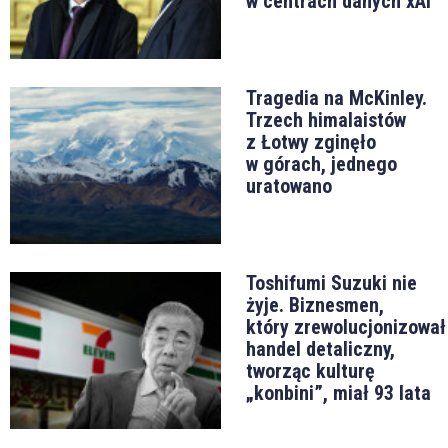
w centrach danych xAI
Tragedia na McKinley.
Trzech himalaistów
z Łotwy zginęło
w górach, jednego
uratowano
Toshifumi Suzuki nie
żyje. Biznesmen,
który zrewolucjonizował
handel detaliczny,
tworząc kulturę
„konbini”, miał 93 lata