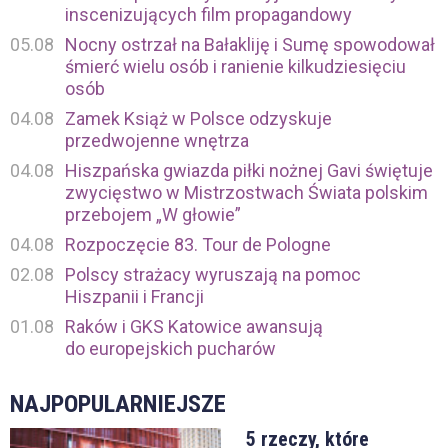
inscenizujących film propagandowy
05.08
Nocny ostrzał na Bałakliję i Sumę spowodował
śmierć wielu osób i ranienie kilkudziesięciu
osób
04.08
Zamek Książ w Polsce odzyskuje
przedwojenne wnętrza
04.08
Hiszpańska gwiazda piłki nożnej Gavi świętuje
zwycięstwo w Mistrzostwach Świata polskim
przebojem „W głowie”
04.08
Rozpoczęcie 83. Tour de Pologne
02.08
Polscy strażacy wyruszają na pomoc
Hiszpanii i Francji
01.08
Raków i GKS Katowice awansują
do europejskich pucharów
NAJPOPULARNIEJSZE
5 rzeczy, które