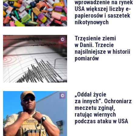
wprowadzenie na rynek
USA większej liczby e-
papierosów i saszetek
nikotynowych
Trzęsienie ziemi
w Danii. Trzecie
najsilniejsze w historii
pomiarów
„Oddał życie
za innych”. Ochroniarz
meczetu zginął,
ratując wiernych
podczas ataku w USA