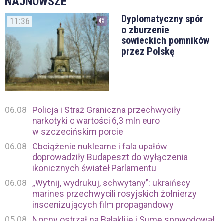
NAJNOWSZE
Dyplomatyczny spór
11:36
o zburzenie
sowieckich pomników
przez Polskę
06.08
Policja i Straż Graniczna przechwyciły
narkotyki o wartości 6,3 mln euro
w szczecińskim porcie
06.08
Obciążenie nuklearne i fala upałów
doprowadziły Budapeszt do wyłączenia
ikonicznych świateł Parlamentu
06.08
„Wytnij, wydrukuj, schwytany”: ukraińscy
marines przechwycili rosyjskich żołnierzy
inscenizujących film propagandowy
05.08
Nocny ostrzał na Bałakliję i Sumę spowodował