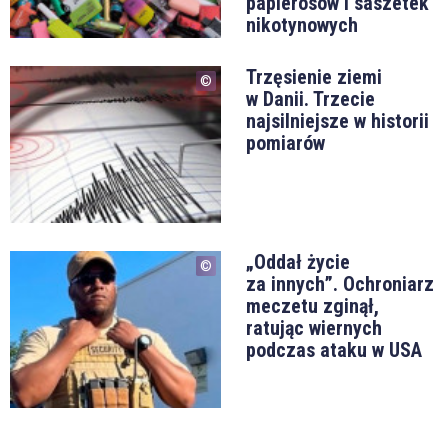
papierosów i saszetek
nikotynowych
Trzęsienie ziemi
w Danii. Trzecie
najsilniejsze w historii
pomiarów
„Oddał życie
za innych”. Ochroniarz
meczetu zginął,
ratując wiernych
podczas ataku w USA