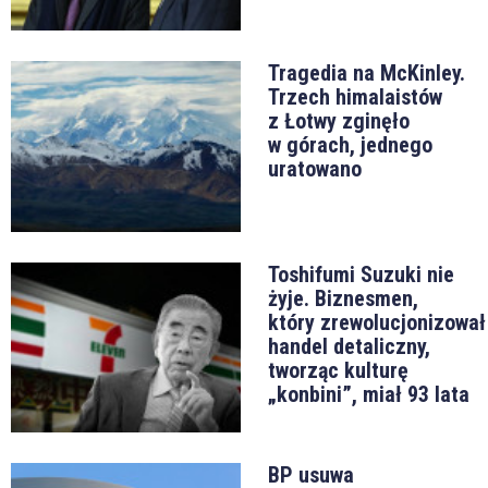
Tragedia na McKinley.
Trzech himalaistów
z Łotwy zginęło
w górach, jednego
uratowano
Toshifumi Suzuki nie
żyje. Biznesmen,
który zrewolucjonizował
handel detaliczny,
tworząc kulturę
„konbini”, miał 93 lata
BP usuwa