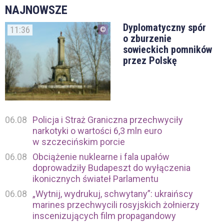
NAJNOWSZE
Dyplomatyczny spór
11:36
o zburzenie
sowieckich pomników
przez Polskę
06.08
Policja i Straż Graniczna przechwyciły
narkotyki o wartości 6,3 mln euro
w szczecińskim porcie
06.08
Obciążenie nuklearne i fala upałów
doprowadziły Budapeszt do wyłączenia
ikonicznych świateł Parlamentu
06.08
„Wytnij, wydrukuj, schwytany”: ukraińscy
marines przechwycili rosyjskich żołnierzy
inscenizujących film propagandowy