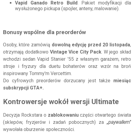
Vapid Ganado Retro Build
: Pakiet modyfikacji dla
wysłużonego pickupa (spojler, anteny, malowanie).
Bonusy wspólne dla preorderów
Osoby, które zamówią
dowolną edycję
przed 20 listopada
,
otrzymają dodatkowo
Vintage Vice City Pack
. W jego skład
wchodzi sedan Vapid Stanier '55 z własnym garażem, retro
stroje i fryzury dla duetu bohaterów oraz wzór na broń
inspirowany Tommy'm Vercettim.
Do cyfrowych preorderów dorzucany jest także
miesiąc
subskrypcji GTA+.
Kontrowersje wokół wersji Ultimate
Decyzja Rockstara o
zablokowaniu
części otwartego świata
(sklepów, fryzjerów i zadań pobocznych) za
„paywallem”
wywołała oburzenie społeczności.