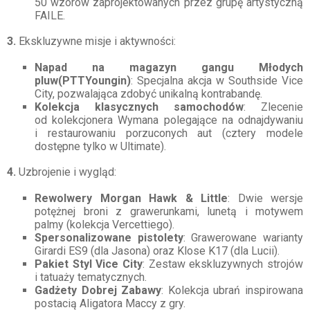
50 wzorów zaprojektowanych przez grupę artystyczną
FAILE.
3.
Ekskluzywne misje i aktywności:
Napad na magazyn gangu Młodych
pluw(PTTYoungin)
: Specjalna akcja w Southside Vice
City, pozwalająca zdobyć unikalną kontrabandę.
Kolekcja klasycznych samochodów
: Zlecenie
od kolekcjonera Wymana polegające na odnajdywaniu
i restaurowaniu porzuconych aut (cztery modele
dostępne tylko w Ultimate).
4.
Uzbrojenie i wygląd:
Rewolwery Morgan Hawk & Little
: Dwie wersje
potężnej broni z grawerunkami, lunetą i motywem
palmy (kolekcja Vercettiego).
Spersonalizowane pistolety
: Grawerowane warianty
Girardi ES9 (dla Jasona) oraz Klose K17 (dla Lucii).
Pakiet Styl Vice City
: Zestaw ekskluzywnych strojów
i tatuaży tematycznych.
Gadżety Dobrej Zabawy
: Kolekcja ubrań inspirowana
postacią Aligatora Maccy z gry.