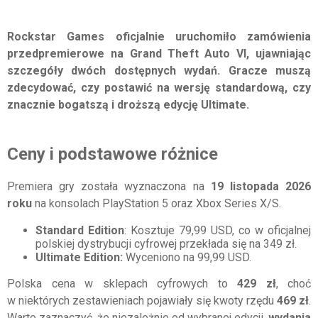
Rockstar Games oficjalnie uruchomiło zamówienia
przedpremierowe na Grand Theft Auto VI, ujawniając
szczegóły dwóch dostępnych wydań.
Gracze muszą
zdecydować, czy postawić na wersję standardową, czy
znacznie bogatszą i droższą edycję Ultimate.
Ceny i podstawowe różnice
Premiera gry została wyznaczona na
19 listopada 2026
roku
na konsolach PlayStation 5 oraz Xbox Series X/S.
Standard Edition
: Kosztuje 79,99 USD, co w oficjalnej
polskiej dystrybucji cyfrowej przekłada się na 349 zł.
Ultimate Edition:
Wyceniono na 99,99 USD.
Polska cena w sklepach cyfrowych to
429 zł
, choć
w niektórych zestawieniach pojawiały się kwoty rzędu
469 zł
.
Warto zaznaczyć, że niezależnie od wybranej edycji,
wydania