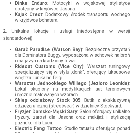
Dinka Enduro
: Motocykl w wojskowej stylistyce
dostępny w kryjówce Jasona.
Kajak Crest
: Dodatkowy środek transportu wodnego
w kryjówce bohatera.
2.
Unikalne lokacje i usługi (niedostępne w wersji
standardowej)
Garaż Paradise (Watson Bay)
: Bezpieczna przystań
dla Dominatora Buggy, wyposażona w schowek na broń
i magazyn na kradziony towar.
Rideout Customs (Vice City)
: Warsztat tuningowy
specjalizujący się w stylu „donk”, oferujący luksusowe
wnętrza i unikalne felgi.
Warsztat Jednookiego Williego (Jezioro Leonida)
:
Lokal skupiony na modyfikacjach aut terenowych
i ręcznie malowanych wzorach.
Sklep odzieżowy Stock 305
: Butik z ekskluzywną
odzieżą uliczną (streetwear) w dzielnicy Stockyard.
Fryzjer Damsko-Męski Sary
: Salon oferujący unikalne
fryzury, zarost dla Jasona oraz makijaż i stylizację
paznokci dla Lucii.
Electric Fang Tattoo
: Studio tatuażu oferujące ponad