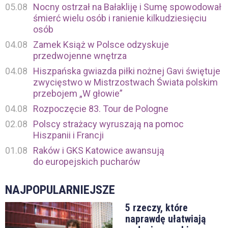
05.08
Nocny ostrzał na Bałakliję i Sumę spowodował
śmierć wielu osób i ranienie kilkudziesięciu
osób
04.08
Zamek Książ w Polsce odzyskuje
przedwojenne wnętrza
04.08
Hiszpańska gwiazda piłki nożnej Gavi świętuje
zwycięstwo w Mistrzostwach Świata polskim
przebojem „W głowie”
04.08
Rozpoczęcie 83. Tour de Pologne
02.08
Polscy strażacy wyruszają na pomoc
Hiszpanii i Francji
01.08
Raków i GKS Katowice awansują
do europejskich pucharów
NAJPOPULARNIEJSZE
5 rzeczy, które
naprawdę ułatwiają