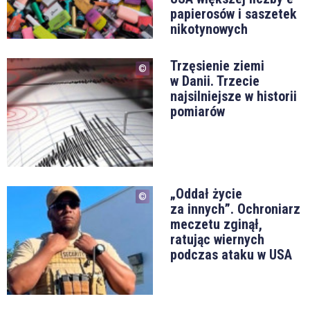
papierosów i saszetek
nikotynowych
Trzęsienie ziemi
w Danii. Trzecie
najsilniejsze w historii
pomiarów
„Oddał życie
za innych”. Ochroniarz
meczetu zginął,
ratując wiernych
podczas ataku w USA