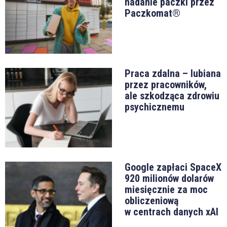
nadanie paczki przez
Paczkomat®
Praca zdalna – lubiana
przez pracowników,
ale szkodząca zdrowiu
psychicznemu
Google zapłaci SpaceX
920 milionów dolarów
miesięcznie za moc
obliczeniową
w centrach danych xAI