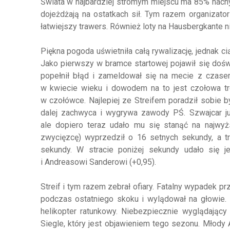
Świata w najbardziej stromym miejscu ma 85% nach
dojeżdżają na ostatkach sił. Tym razem organizator
łatwiejszy trawers. Również loty na Hausbergkante ni
Piękna pogoda uświetniła całą rywalizację, jednak c
Jako pierwszy w bramce startowej pojawił się doświ
popełnił błąd i zameldował się na mecie z czasem
w kwiecie wieku i dowodem na to jest czołowa tr
w czołówce. Najlepiej ze Streifem poradził sobie b
dalej zachwyca i wygrywa zawody PŚ. Szwajcar ju
ale dopiero teraz udało mu się stanąć na najwy
zwycięzcę) wyprzedził o 16 setnych sekundy, a tr
sekundy. W stracie poniżej sekundy udało się 
i Andreasowi Sanderowi (+0,95).
Streif i tym razem zebrał ofiary. Fatalny wypadek p
podczas ostatniego skoku i wylądował na głowie. 
helikopter ratunkowy. Niebezpiecznie wyglądając
Siegle, który jest objawieniem tego sezonu. Młody 