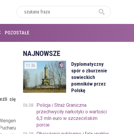
POZOSTAŁE
NAJNOWSZE
Dyplomatyczny
11:36
spór o zburzenie
sowieckich
pomników przez
Polskę
źli się
Policja i Straż Graniczna
06.08
przechwyciły narkotyki o wartości
6,3 mln euro w szczecińskim
 Wengen
porcie
 Pucharu
Obciążenie nuklearne i fala upałów