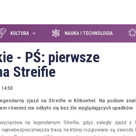
szukaj
KULTURA
NAUKA I TECHNOLOGIA
ie - PŚ: pierwsze
a Streifie
 14:50
egendarny zjazd na Streifie w Kitbuehel. Na podium znale
zem również nie odbyło się bez źle wyglądających upadków.
wycięstwa na legendarnym Streifie, gdyż zaległy zjazd z
 i najniebezpieczniejsza trasa, na której rozgrywane są zawody