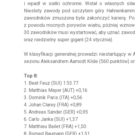
i wpadł w siatki ochronne. Wstał o własnych siła
Niestety zawody pod szczytem góry Hahnenkamm c
zawodników zmuszona była zakończyć karierę. Po 
z powodu mocnych porywów wiatru, później wznowi
30 zawodników musi wystartować, aby uznać zawody z
oraz niedzielny super gigant (24 stycznia).
W klasyfikacji generalnej prowadzi niestartujący w
sezonu Aleksandrem Aamodt Kilde (560 punktów) or
Top 8:
1. Beat Feuz (SUI) 1:53.77
2. Matthias Mayer (AUT) +0,16
3. Dominik Paris (ITA) +0,56
4. Johan Clarey (FRA) +0,89
5. Andreas Sander (GER) +0,95
6. Carlo Janka (SUI) +1,37
7. Matthieu Bailet (FRA) +1,50
8. Romed Baumann (GER) +1,51