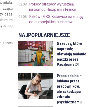
zpitala.
Polscy strażacy wyruszają
02.08
h część
na pomoc Hiszpanii i Francji
zy czas
Raków i GKS Katowice awansują
01.08
minimum
do europejskich pucharów
tycznia)
NAJPOPULARNIEJSZE
do końca
5 rzeczy, które
naprawdę
ułatwiają nadanie
paczki przez
Paczkomat®
Praca zdalna –
lubiana przez
pracowników,
ale szkodząca
zdrowiu
psychicznemu