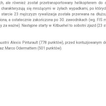
ch, ale również został przetransportowany helikopterem
do s
harakteryzują się mrożącymi w żyłach wypadkami, po któryc
starcie 23 mężczyzn rywalizacja została przerwana na dłużs
ona, a ostatecznie zakończona po 30. zawodnikach (wg. FIS 
a ważne). Następne starty w Kitbuehel to sobotni zjazd (23 s
 Austrii Alexis Pinturault (778 punktów), przed kontuzjowanym 
az Marco Odermattem (501 punktów).