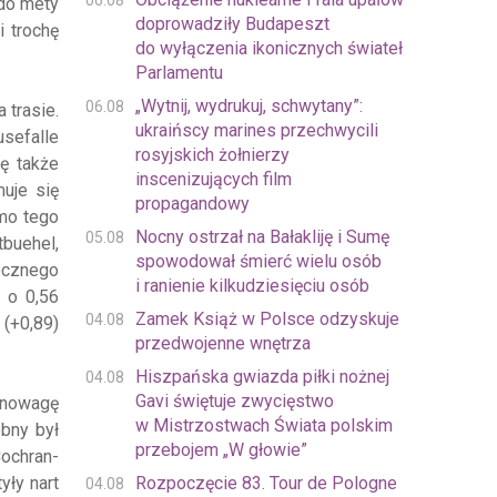
06.08
do mety
doprowadziły Budapeszt
i trochę
do wyłączenia ikonicznych świateł
Parlamentu
„Wytnij, wydrukuj, schwytany”:
06.08
 trasie.
ukraińscy marines przechwycili
usefalle
rosyjskich żołnierzy
ę także
inscenizujących film
uje się
propagandowy
imo tego
Nocny ostrzał na Bałakliję i Sumę
05.08
buehel,
spowodował śmierć wielu osób
ocznego
i ranienie kilkudziesięciu osób
 o 0,56
Zamek Książ w Polsce odzyskuje
04.08
(+0,89)
przedwojenne wnętrza
Hiszpańska gwiazda piłki nożnej
04.08
Gavi świętuje zwycięstwo
ównowagę
w Mistrzostwach Świata polskim
bny był
przebojem „W głowie”
ochran-
yły nart
Rozpoczęcie 83. Tour de Pologne
04.08