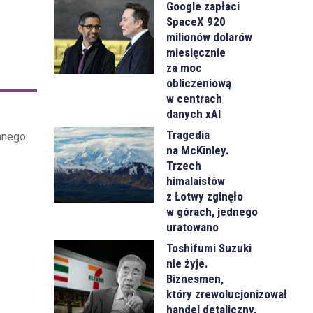
Google zapłaci
SpaceX 920
milionów dolarów
miesięcznie
za moc
obliczeniową
w centrach
danych xAI
Tragedia
mnego.
na McKinley.
Trzech
himalaistów
z Łotwy zginęło
w górach, jednego
uratowano
Toshifumi Suzuki
nie żyje.
Biznesmen,
który zrewolucjonizował
handel detaliczny,