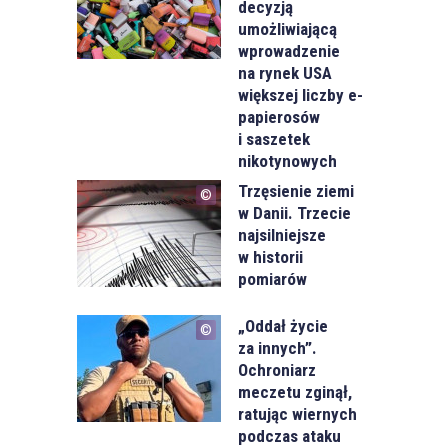
decyzją
umożliwiającą
wprowadzenie
na rynek USA
większej liczby e-
papierosów
i saszetek
nikotynowych
Trzęsienie ziemi
w Danii. Trzecie
najsilniejsze
w historii
pomiarów
„Oddał życie
za innych”.
Ochroniarz
meczetu zginął,
ratując wiernych
podczas ataku