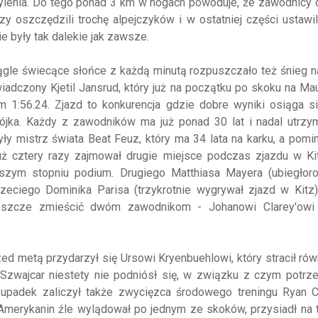
ylenia. Do tego ponad 3 km w nogach powoduje, że zawodnicy 
zy oszczędzili trochę alpejczyków i w ostatniej części ustawil
e były tak dalekie jak zawsze.
iągle świecące słońce z każdą minutą rozpuszczało też śnieg na
adczony Kjetil Jansrud, który już na początku po skoku na Ma
 1:56.24. Zjazd to konkurencja gdzie dobre wyniki osiąga si
ójka. Każdy z zawodników ma już ponad 30 lat i nadal utrzym
yły mistrz świata Beat Feuz, który ma 34 lata na karku, a pom
ż cztery razy zajmował drugie miejsce podczas zjazdu w Kit
ższym stopniu podium. Drugiego Matthiasa Mayera (ubiegłor
zeciego Dominika Parisa (trzykrotnie wygrywał zjazd w Kitz)
jeszcze zmieścić dwóm zawodnikom - Johanowi Clarey'owi 
rzed metą przydarzył się Ursowi Kryenbuehlowi, który stracił r
Szwajcar niestety nie podniósł się, w związku z czym potrze
y upadek zaliczył także zwycięzca środowego treningu Ryan C
Amerykanin źle wylądował po jednym ze skoków, przysiadł na t