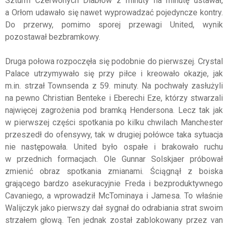
Szturm Czerwonych Diabłów z minuty na minutę ustawał,
a Orłom udawało się nawet wyprowadzać pojedyncze kontry.
Do przerwy, pomimo sporej przewagi United, wynik
pozostawał bezbramkowy.
Druga połowa rozpoczęła się podobnie do pierwszej. Crystal
Palace utrzymywało się przy piłce i kreowało okazje, jak
m.in. strzał Townsenda z 59. minuty. Na pochwały zasłużyli
na pewno Christian Benteke i Eberechi Eze, którzy stwarzali
najwięcej zagrożenia pod bramką Hendersona. Lecz tak jak
w pierwszej części spotkania po kilku chwilach Manchester
przeszedł do ofensywy, tak w drugiej połówce taka sytuacja
nie następowała. United było ospałe i brakowało ruchu
w przednich formacjach. Ole Gunnar Solskjaer próbował
zmienić obraz spotkania zmianami. Ściągnął z boiska
grającego bardzo asekuracyjnie Freda i bezproduktywnego
Cavaniego, a wprowadził McTominaya i Jamesa. To właśnie
Walijczyk jako pierwszy dał sygnał do odrabiania strat swoim
strzałem głową. Ten jednak został zablokowany przez van