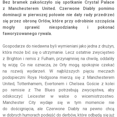
Bez bramek zakończyło się spotkanie Crystal Palace
z Manchesterem United. Czerwone Diabły pomimo
dominacji w pierwszej połowie nie dały rady przedrzeć
się przez obronę Orłów, które przy odrobinie szczęścia
mogły sprawić niespodziankę i pokonać
faworyzowanego rywala.
Gospodarze do niedawna byli wymieniani jako jedna z drużyn,
która może bić się o utrzymanie. Lecz ostatnie zwycięstwo
z Brighton i remis z Fulham, przynajmniej na chwilę, oddaliły
tę wizję. Co nie oznacza, że Orły mogą spokojnie czekać
na rozwój wydarzeń. W najbliższych pięciu meczach
podopieczni Roya Hodgsona mierzą się z Manchesterem
United, Tottenhamem, Evertonem i Chelsea. Goście z kolei
po remisie z The Blues potrzebują zwycięstwa, aby
odskoczyć Leicester w walce o wicemistrzostwo.
Manchester City wydaje się w tym momencie nie
do doścignięcia, ale Czerwone Diabły na pewno chcą
w dobrych humorach podejść do derbów, które odbędą się już