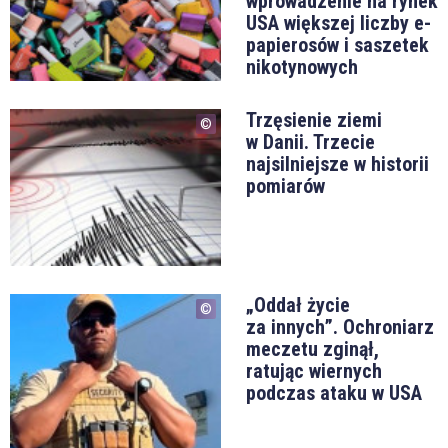
wprowadzenie na rynek
USA większej liczby e-
papierosów i saszetek
nikotynowych
Trzęsienie ziemi
w Danii. Trzecie
najsilniejsze w historii
pomiarów
„Oddał życie
za innych”. Ochroniarz
meczetu zginął,
ratując wiernych
podczas ataku w USA