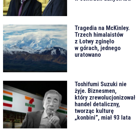
Tragedia na McKinley.
Trzech himalaistów
z Łotwy zginęło
w górach, jednego
uratowano
Toshifumi Suzuki nie
żyje. Biznesmen,
który zrewolucjonizował
handel detaliczny,
tworząc kulturę
„konbini”, miał 93 lata