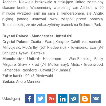
Aanholta. Niewiele brakowało a atakujące United zostałoby
ukarane kontrą. Wspomniany wcześniej van Aanholt w 90
minucie wyszedł sam na sam z Hendersonem, ale Anglik
piękną paradą uratował swój zespół przed porażką.
To oznaczało, że nie zobaczyliśmy bramek na Selhurst Park.
Crystal Palace - Manchester United 0:0
Crystal Palace:
Guaita - Ward, Kouyate, Cahill, van Aanholt -
Milivojevic, McCarthy (63’ Riedewald) - Townsend, Eze (84’
Schlupp), Ayew - Benteke
Manchester United:
Henderson - Wan-Bissaka, Bailly,
Maguire, Shaw - Fred (74’ McTominay), Matic - Greenwood,
Fernandes, Rashford - Cavani (77’ James)
Żółte kartki:
90’+3 Riedewald
Sędzia:
Andre Marriner