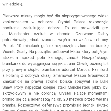
w niedzielę.
Pierwsze minuty mogły być dla nieprzygotowanego widza
zaskoczeniem w odbiorze. Crystal Palace rozpoczęło
spotkanie zaskakująco dobrze. To oni prowadzili grę,
a Manchester czekał w obronie. Czerwone Diabły
potrzebowały jednak czasu na wejście na właściwe obrony.
Po ok. 10 minutach goście rozpoczęli szturm na bramkę
Vicente Guaity. Na początku próbował Matic, który potężnym
strzałem sprzed pola karnego, zmusił Hiszpańskiego
bramkarza do wyciągnięcia się jak struna. Chwilę później tuż
przy prawym słupku bramkarza uderzał Marcus Rashford,
a kolejną z dobrych okazji zmarnował Mason Greenwood.
Znakomicie na prawej stronie boiska spisywał się Luke
Shaw, który napędzał kolejne ataki Manchesteru jakby był
skrzydłowym, a nie obrońcą. Crystal Palace momentami
broniło się całą jedenastką na ok. 20 metrach przed własną
bramką. Rozpaczliwa defensywa przyniosła jednak skutek.