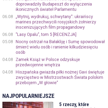
doprowadziły Budapeszt do wyłączenia
ikonicznych świateł Parlamentu
06.08
„Wytnij, wydrukuj, schwytany”: ukraińscy
marines przechwycili rosyjskich żołnierzy
inscenizujących film propagandowy
06.08
"Lasy Opalu", tom 5 [RECENZJA]
05.08
Nocny ostrzał na Bałakliję i Sumę spowodował
śmierć wielu osób i ranienie kilkudziesięciu
osób
04.08
Zamek Książ w Polsce odzyskuje
przedwojenne wnętrza
04.08
Hiszpańska gwiazda piłki nożnej Gavi świętuje
zwycięstwo w Mistrzostwach Świata polskim
przebojem „W głowie”
NAJPOPULARNIEJSZE
5 rzeczy, które