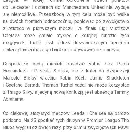
League. W takiej formie, odrobienie trzech punktów
do Leicester i czterech do Manchesteru United nie wydaje
się niemożliwe. Przeszkodą w tym celu może być walka
na dwóch frontach jednocześnie, ponieważ po zwycięstwie
z Atletico w pierwszym meczu 1/8 finału Ligi Mistrzów
Chelsea może śmiało myśleć o kolejnej rundzie tych
rozgrywek. Tuchel jest jednak doświadczonym trenerem
i taka sytuacja może go bardziej motywować niż martwić.
Gospodarze będą musieli poradzić sobie bez Pablo
Hernandeza i Pascala Struijka, ale z kolei do dyspozycji
Marcelo Bielsy wracają Robin Koch, Jamie Shackleton
i Gaetano Berardi. Thomas Tuchel nadal nie może korzystać
z Thiago Silvy, a jedyną nową kontuzją jest absencja Tammy
Abrahama.
Co ciekawe, statystyki meczów Leeds i Chelsea są bardzo
podobne. Na 25 spotkań tych drużyn w Premier League The
Blues wygrali dziewięć razy, przy ośmiu zwycięstwach Pawi.