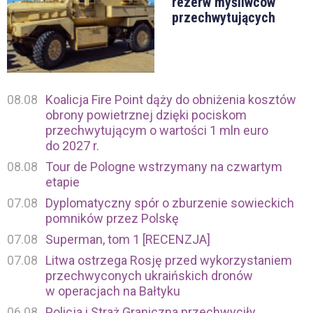
rezerw myśliwców
przechwytujących
08.08
Koalicja Fire Point dąży do obniżenia kosztów
obrony powietrznej dzięki pociskom
przechwytującym o wartości 1 mln euro
do 2027 r.
08.08
Tour de Pologne wstrzymany na czwartym
etapie
07.08
Dyplomatyczny spór o zburzenie sowieckich
pomników przez Polskę
07.08
Superman, tom 1 [RECENZJA]
07.08
Litwa ostrzega Rosję przed wykorzystaniem
przechwyconych ukraińskich dronów
w operacjach na Bałtyku
06.08
Policja i Straż Graniczna przechwyciły