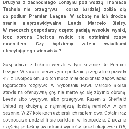
Drużyna z zachodniego Londynu pod wodzą Thomasa
Tuchela nie przegrywa i coraz bardziej zbliża się
do podium Premier League. W sobotę na ich drodze
stanie nieprzewidywalne Leeds Marcelo Bielsy.
W meczach gospodarzy często padają wysokie wyniki,
lecz obrona Chelsea wydaje się ostatnimi czasy
monolitem. Czy będziemy zatem świadkami
ekscytującego widowiska?
Gospodarze z hukiem weszli w tym sezonie do Premier
League. W swoim pierwszym spotkaniu przegrali co prawda
4:3 z Liverpoolem, ale ten mecz miał doskonale zapowiadać
tegoroczne rozgrywki w wykonaniu Pawi. Marcelo Bielsa
stawia na ofensywną grę, nie martwiąc się zbytnio obroną.
Leeds albo wygrywa, albo przegrywa. Razem z Sheffield
United są drużyną z najmniejszą ilością remisów w tym
sezonie. W 27 kolejkach uzbierali ich raptem dwa. Ostatni raz
gospodarze podzielili się punktami w listopadzie. Znacznie
częściej jesteśmy świadkami wyników iście hokejowych. 0:5,