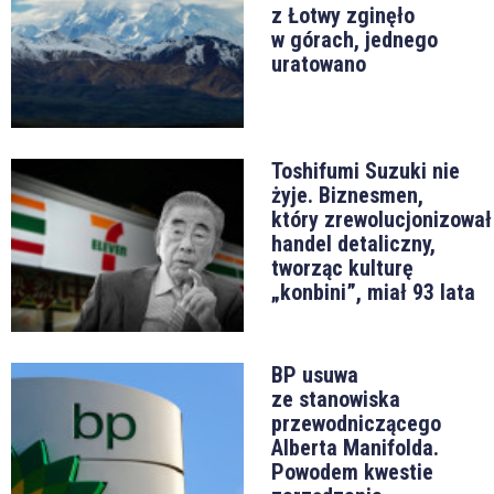
z Łotwy zginęło
w górach, jednego
uratowano
Toshifumi Suzuki nie
żyje. Biznesmen,
który zrewolucjonizował
handel detaliczny,
tworząc kulturę
„konbini”, miał 93 lata
BP usuwa
ze stanowiska
przewodniczącego
Alberta Manifolda.
Powodem kwestie