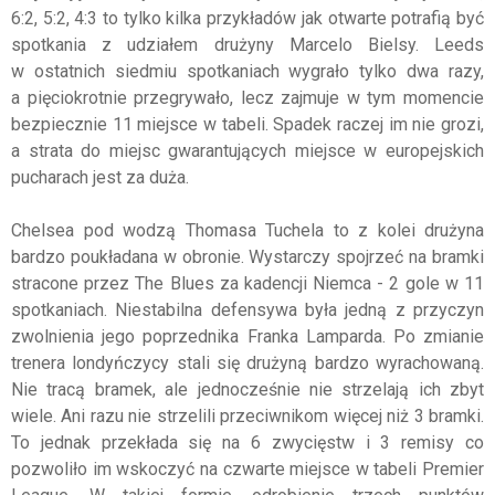
6:2, 5:2, 4:3 to tylko kilka przykładów jak otwarte potrafią być
spotkania z udziałem drużyny Marcelo Bielsy. Leeds
w ostatnich siedmiu spotkaniach wygrało tylko dwa razy,
a pięciokrotnie przegrywało, lecz zajmuje w tym momencie
bezpiecznie 11 miejsce w tabeli. Spadek raczej im nie grozi,
a strata do miejsc gwarantujących miejsce w europejskich
pucharach jest za duża.
Chelsea pod wodzą Thomasa Tuchela to z kolei drużyna
bardzo poukładana w obronie. Wystarczy spojrzeć na bramki
stracone przez The Blues za kadencji Niemca - 2 gole w 11
spotkaniach. Niestabilna defensywa była jedną z przyczyn
zwolnienia jego poprzednika Franka Lamparda. Po zmianie
trenera londyńczycy stali się drużyną bardzo wyrachowaną.
Nie tracą bramek, ale jednocześnie nie strzelają ich zbyt
wiele. Ani razu nie strzelili przeciwnikom więcej niż 3 bramki.
To jednak przekłada się na 6 zwycięstw i 3 remisy co
pozwoliło im wskoczyć na czwarte miejsce w tabeli Premier