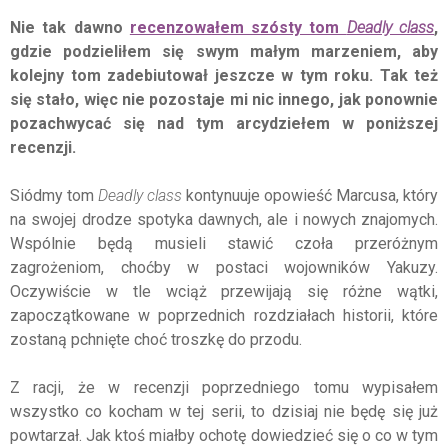
Nie tak dawno
recenzowałem szósty tom
Deadly class
,
gdzie podzieliłem się swym małym marzeniem, aby
kolejny tom zadebiutował jeszcze w tym roku. Tak też
się stało, więc nie pozostaje mi nic innego, jak ponownie
pozachwycać się nad tym arcydziełem w poniższej
recenzji.
Siódmy tom
Deadly class
kontynuuje opowieść Marcusa, który
na swojej drodze spotyka dawnych, ale i nowych znajomych.
Wspólnie będą musieli stawić czoła przeróżnym
zagrożeniom, choćby w postaci wojowników Yakuzy.
Oczywiście w tle wciąż przewijają się różne wątki,
zapoczątkowane w poprzednich rozdziałach historii, które
zostaną pchnięte choć troszkę do przodu.
Z racji, że w recenzji poprzedniego tomu wypisałem
wszystko co kocham w tej serii, to dzisiaj nie będę się już
powtarzał. Jak ktoś miałby ochotę dowiedzieć się o co w tym