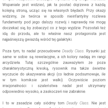
Wspaniale jest widzieć, jak ta postać dojrzewa z każdą
kolejną stroną, ucząc się na własnych błędach. Przy okazji
widzimy, że twórca w sposób nieinfantylny rozlewa
fundamenty pod jego dalszy rozwój i naprawdę nie mogę
doczekać się, by zobaczyć co z tego wyjdzie. Pozostali też
idą do przodu, ale to właśnie nasz protagonista jest
najjaśniejszą gwiazdą wśród tej galaktyki.
Poza tym, to nadal przecudowne
Deadly Class
. Rysunki już
same w sobie są rewelacyjne, a ich kolory nadają im rangi
arcydzieła. Tutaj szczególnie zauważyłem że poza
charakterystyczną kreską, rysownik ma także świetne
wyczucie do ukazywania akcji (co ładnie podsumowuje, ile
w tym komiksie jest walki). Oczywiście poziom
irracjonalności i szaleństwa nadal jest utrzymany
odpowiednio wysoko, a zaskoczeń nie zabraknie.
I to w zasadzie cały siódmy tom
Deadly Class
. Nie jest