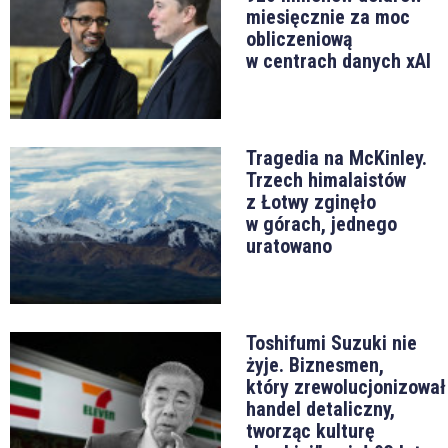
miesięcznie za moc
obliczeniową
w centrach danych xAI
Tragedia na McKinley.
Trzech himalaistów
z Łotwy zginęło
w górach, jednego
uratowano
Toshifumi Suzuki nie
żyje. Biznesmen,
który zrewolucjonizował
handel detaliczny,
tworząc kulturę