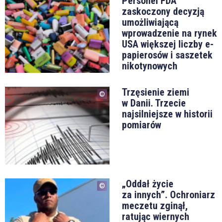
Personel FDA
zaskoczony decyzją
umożliwiającą
wprowadzenie na rynek
USA większej liczby e-
papierosów i saszetek
nikotynowych
Trzęsienie ziemi
w Danii. Trzecie
najsilniejsze w historii
pomiarów
„Oddał życie
za innych”. Ochroniarz
meczetu zginął,
ratując wiernych