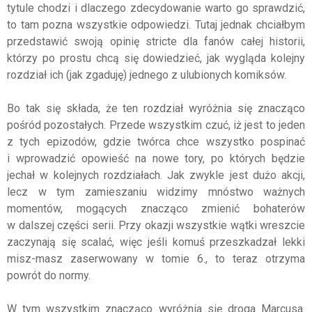
tytule chodzi i dlaczego zdecydowanie warto go sprawdzić,
to tam pozna wszystkie odpowiedzi. Tutaj jednak chciałbym
przedstawić swoją opinię stricte dla fanów całej historii,
którzy po prostu chcą się dowiedzieć, jak wygląda kolejny
rozdział ich (jak zgaduję) jednego z ulubionych komiksów.
Bo tak się składa, że ten rozdział wyróżnia się znacząco
pośród pozostałych. Przede wszystkim czuć, iż jest to jeden
z tych epizodów, gdzie twórca chce wszystko pospinać
i wprowadzić opowieść na nowe tory, po których będzie
jechał w kolejnych rozdziałach. Jak zwykle jest dużo akcji,
lecz w tym zamieszaniu widzimy mnóstwo ważnych
momentów, mogących znacząco zmienić bohaterów
w dalszej części serii. Przy okazji wszystkie wątki wreszcie
zaczynają się scalać, więc jeśli komuś przeszkadzał lekki
misz-masz zaserwowany w tomie 6., to teraz otrzyma
powrót do normy.
W tym wszystkim znacząco wyróżnia się droga Marcusa.