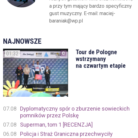
a przy tym mający bardzo specyficzny
gust muzyczny. E-mail: maciej-
baraniak@wp.pl
NAJNOWSZE
Tour de Pologne
01:32
wstrzymany
na czwartym etapie
07.08
Dyplomatyczny spór o zburzenie sowieckich
pomników przez Polskę
07.08
Superman, tom 1 [RECENZJA]
06.08
Policja i Straż Graniczna przechwyciły