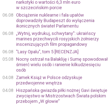
narkotyki o wartości 6,3 mln euro
w szczecińskim porcie
06.08
Obciążenie nuklearne i fala upałów
doprowadziły Budapeszt do wyłączenia
ikonicznych świateł Parlamentu
06.08
„Wytnij, wydrukuj, schwytany”: ukraińscy
marines przechwycili rosyjskich żołnierzy
inscenizujących film propagandowy
06.08
"Lasy Opalu", tom 5 [RECENZJA]
05.08
Nocny ostrzał na Bałakliję i Sumę spowodował
śmierć wielu osób i ranienie kilkudziesięciu
osób
04.08
Zamek Książ w Polsce odzyskuje
przedwojenne wnętrza
04.08
Hiszpańska gwiazda piłki nożnej Gavi świętuje
zwycięstwo w Mistrzostwach Świata polskim
przebojem „W głowie”