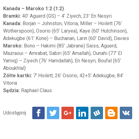
Kanada – Maroko 1:2 (1:2)
Bramki:
40’ Aguerd (GS) – 4’ Ziyech, 23’ En Nesyri
Kanada:
Borjan – Johnston, Vitoria, Miller – Hoilett (76’
Wotherspoon), Osorio (65’ Laryea), Kaye (60’ Hutchinson),
Adekugbe (61’ Kone) – Buchanan, Larin (60’ David), Davies
Maroko:
Bono – Hakimi (85’ Jabrane) Saiss, Aguerd,
Mazraoui – Amrabat, Sabiri (65’ Amallah), Ounahi (77’ El
Yamiq) – Ziyech (76’ Hamdallah), En Nesyri, Boufal (65’
Aboukhlal)
Żółte kartki:
7’ Hoilett, 26’ Osorio, 42+5’ Adekugbe, 84’
Vitoria
Sędzia:
Raphael Claus