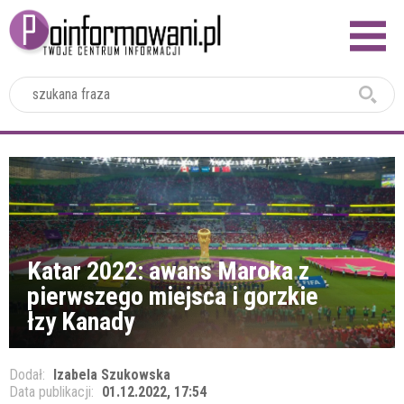
2024
Katar 2022: awans Maroka z
pierwszego miejsca i gorzkie
łzy Kanady
Dodał:
Izabela Szukowska
Data publikacji:
01.12.2022, 17:54