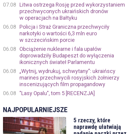
07.08
Litwa ostrzega Rosję przed wykorzystaniem
przechwyconych ukraińskich dronów
w operacjach na Bałtyku
06.08
Policja i Straż Graniczna przechwyciły
narkotyki o wartości 6,3 mln euro
w szczecińskim porcie
06.08
Obciążenie nuklearne i fala upałów
doprowadziły Budapeszt do wyłączenia
ikonicznych świateł Parlamentu
06.08
„Wytnij, wydrukuj, schwytany”: ukraińscy
marines przechwycili rosyjskich żołnierzy
inscenizujących film propagandowy
06.08
"Lasy Opalu", tom 5 [RECENZJA]
NAJPOPULARNIEJSZE
5 rzeczy, które
naprawdę ułatwiają
nadanie paczki przez