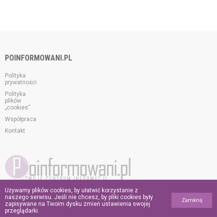
POINFORMOWANI.PL
Polityka
prywatności
Polityka
plików
„cookies”
Współpraca
Kontakt
Używamy plików cookies, by ułatwić korzystanie z
© 2026 poinformowani.pl.
naszego serwisu. Jeśli nie chcesz, by pliki cookies były
Zamknij
Wszelkie prawa zastrzeżone.
zapisywane na Twoim dysku zmień ustawienia swojej
przeglądarki.