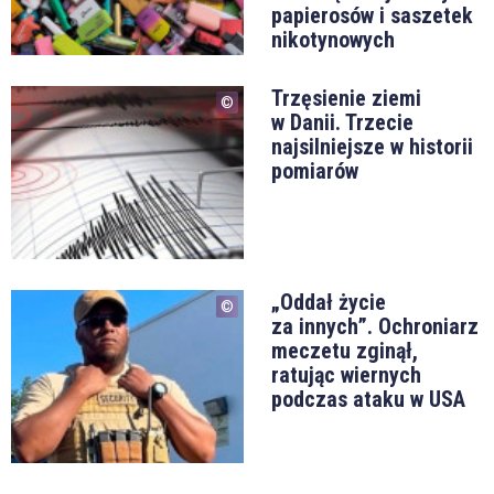
papierosów i saszetek
nikotynowych
Trzęsienie ziemi
w Danii. Trzecie
najsilniejsze w historii
pomiarów
„Oddał życie
za innych”. Ochroniarz
meczetu zginął,
ratując wiernych
podczas ataku w USA