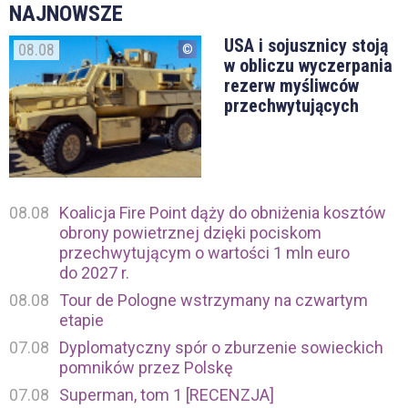
NAJNOWSZE
USA i sojusznicy stoją
08.08
w obliczu wyczerpania
rezerw myśliwców
przechwytujących
08.08
Koalicja Fire Point dąży do obniżenia kosztów
obrony powietrznej dzięki pociskom
przechwytującym o wartości 1 mln euro
do 2027 r.
08.08
Tour de Pologne wstrzymany na czwartym
etapie
07.08
Dyplomatyczny spór o zburzenie sowieckich
pomników przez Polskę
07.08
Superman, tom 1 [RECENZJA]