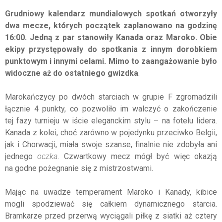
Grudniowy kalendarz mundialowych spotkań otworzyły
dwa mecze, których początek zaplanowano na godzinę
16:00. Jedną z par stanowiły Kanada oraz Maroko. Obie
ekipy przystępowały do spotkania z innym dorobkiem
punktowym i innymi celami. Mimo to zaangażowanie było
widoczne aż do ostatniego gwizdka
.
Marokańczycy po dwóch starciach w grupie F zgromadzili
łącznie 4 punkty, co pozwoliło im walczyć o zakończenie
tej fazy turnieju w iście eleganckim stylu – na fotelu lidera.
Kanada z kolei, choć zarówno w pojedynku przeciwko Belgii,
jak i Chorwacji, miała swoje szanse, finalnie nie zdobyła ani
jednego
oczka
. Czwartkowy mecz mógł być więc okazją
na godne pożegnanie się z mistrzostwami.
Mając na uwadze temperament Maroko i Kanady, kibice
mogli spodziewać się całkiem dynamicznego starcia.
Bramkarze przed przerwą wyciągali piłkę z siatki aż cztery