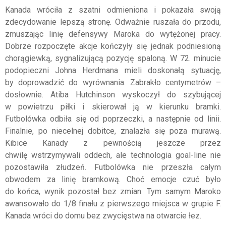
Kanada wróciła z szatni odmieniona i pokazała swoją
zdecydowanie lepszą stronę. Odważnie ruszała do przodu,
zmuszając linię defensywy Maroka do wytężonej pracy.
Dobrze rozpoczęte akcje kończyły się jednak podniesioną
chorągiewką, sygnalizującą pozycję spaloną. W 72. minucie
podopieczni Johna Herdmana mieli doskonałą sytuację,
by doprowadzić do wyrównania. Zabrakło centymetrów –
dosłownie. Atiba Hutchinson wyskoczył do szybującej
w powietrzu piłki i skierował ją w kierunku bramki.
Futbolówka odbiła się od poprzeczki, a następnie od linii.
Finalnie, po niecelnej dobitce, znalazła się poza murawą.
Kibice Kanady z pewnością jeszcze przez
chwilę wstrzymywali oddech, ale technologia goal-line nie
pozostawiła złudzeń. Futbolówka nie przeszła całym
obwodem za linię bramkową. Choć emocje czuć było
do końca, wynik pozostał bez zmian. Tym samym Maroko
awansowało do 1/8 finału z pierwszego miejsca w grupie F.
Kanada wróci do domu bez zwycięstwa na otwarcie łez.