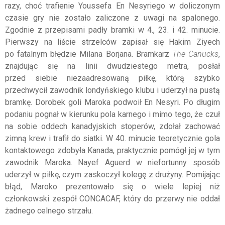
razy, choć trafienie Youssefa En Nesyriego w doliczonym
czasie gry nie zostało zaliczone z uwagi na spalonego.
Zgodnie z przepisami padły bramki w 4., 23. i 42. minucie.
Pierwszy na liście strzelców zapisał się Hakim Ziyech
po fatalnym błędzie Milana Borjana. Bramkarz
The Canucks
,
znajdując się na linii dwudziestego metra, posłał
przed siebie niezaadresowaną piłkę, którą szybko
przechwycił zawodnik londyńskiego klubu i uderzył na pustą
bramkę. Dorobek goli Maroka podwoił En Nesyri. Po długim
podaniu pognał w kierunku pola karnego i mimo tego, że czuł
na sobie oddech kanadyjskich stoperów, zdołał zachować
zimną krew i trafił do siatki. W 40. minucie teoretycznie gola
kontaktowego zdobyła Kanada, praktycznie pomógł jej w tym
zawodnik Maroka. Nayef Aguerd w niefortunny sposób
uderzył w piłkę, czym zaskoczył kolegę z drużyny. Pomijając
błąd, Maroko prezentowało się o wiele lepiej niż
członkowski zespół CONCACAF, który do przerwy nie oddał
żadnego celnego strzału.