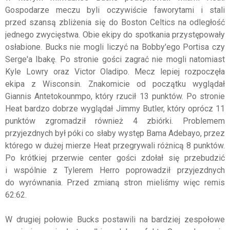
Gospodarze meczu byli oczywiście faworytami i stali
przed szansą zbliżenia się do Boston Celtics na odległość
jednego zwycięstwa. Obie ekipy do spotkania przystępowały
osłabione. Bucks nie mogli liczyć na Bobby'ego Portisa czy
Serge'a Ibakę. Po stronie gości zagrać nie mogli natomiast
Kyle Lowry oraz Victor Oladipo. Mecz lepiej rozpoczęła
ekipa z Wisconsin. Znakomicie od początku wyglądał
Giannis Antetokounmpo, który rzucił 13 punktów. Po stronie
Heat bardzo dobrze wyglądał Jimmy Butler, który oprócz 11
punktów zgromadził również 4 zbiórki. Problemem
przyjezdnych był póki co słaby występ Bama Adebayo, przez
którego w dużej mierze Heat przegrywali różnicą 8 punktów.
Po krótkiej przerwie center gości zdołał się przebudzić
i wspólnie z Tylerem Herro poprowadził przyjezdnych
do wyrównania. Przed zmianą stron mieliśmy więc remis
62:62.
W drugiej połowie Bucks postawili na bardziej zespołowe