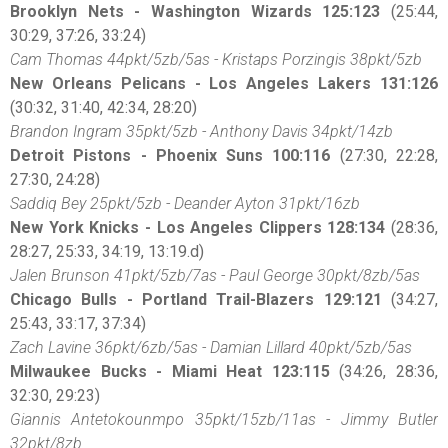
Brooklyn Nets - Washington Wizards 125:123
(25:44,
30:29, 37:26, 33:24)
Cam Thomas 44pkt/5zb/5as - Kristaps Porzingis 38pkt/5zb
New Orleans Pelicans - Los Angeles Lakers 131:126
(30:32, 31:40, 42:34, 28:20)
Brandon Ingram 35pkt/5zb - Anthony Davis 34pkt/14zb
Detroit Pistons - Phoenix Suns 100:116
(27:30, 22:28,
27:30, 24:28)
Saddiq Bey 25pkt/5zb - Deander Ayton 31pkt/16zb
New York Knicks - Los Angeles Clippers 128:134
(28:36,
28:27, 25:33, 34:19, 13:19.d)
Jalen Brunson 41pkt/5zb/7as - Paul George 30pkt/8zb/5as
Chicago Bulls - Portland Trail-Blazers 129:121
(34:27,
25:43, 33:17, 37:34)
Zach Lavine 36pkt/6zb/5as - Damian Lillard 40pkt/5zb/5as
Milwaukee Bucks - Miami Heat 123:115
(34:26, 28:36,
32:30, 29:23)
Giannis Antetokounmpo 35pkt/15zb/11as - Jimmy Butler
32pkt/8zb