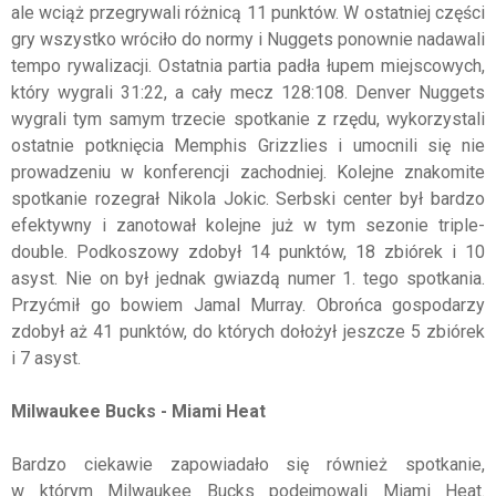
ale wciąż przegrywali różnicą 11 punktów. W ostatniej części
gry wszystko wróciło do normy i Nuggets ponownie nadawali
tempo rywalizacji. Ostatnia partia padła łupem miejscowych,
który wygrali 31:22, a cały mecz 128:108. Denver Nuggets
wygrali tym samym trzecie spotkanie z rzędu, wykorzystali
ostatnie potknięcia Memphis Grizzlies i umocnili się nie
prowadzeniu w konferencji zachodniej. Kolejne znakomite
spotkanie rozegrał Nikola Jokic. Serbski center był bardzo
efektywny i zanotował kolejne już w tym sezonie triple-
double. Podkoszowy zdobył 14 punktów, 18 zbiórek i 10
asyst. Nie on był jednak gwiazdą numer 1. tego spotkania.
Przyćmił go bowiem Jamal Murray. Obrońca gospodarzy
zdobył aż 41 punktów, do których dołożył jeszcze 5 zbiórek
i 7 asyst.
Milwaukee Bucks - Miami Heat
Bardzo ciekawie zapowiadało się również spotkanie,
w którym Milwaukee Bucks podejmowali Miami Heat.