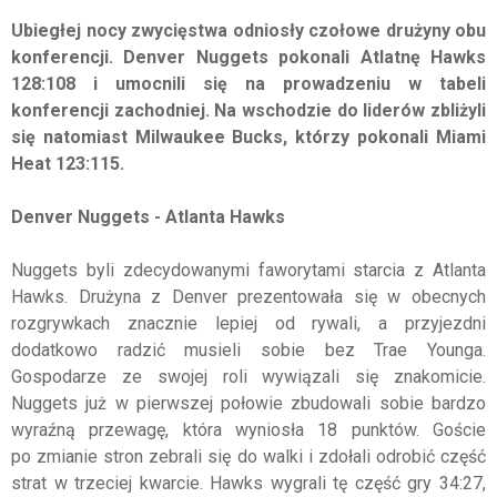
Ubiegłej nocy zwycięstwa odniosły czołowe drużyny obu
konferencji. Denver Nuggets pokonali Atlatnę Hawks
128:108 i umocnili się na prowadzeniu w tabeli
konferencji zachodniej. Na wschodzie do liderów zbliżyli
się natomiast Milwaukee Bucks, którzy pokonali Miami
Heat 123:115.
Denver Nuggets - Atlanta Hawks
Nuggets byli zdecydowanymi faworytami starcia z Atlanta
Hawks. Drużyna z Denver prezentowała się w obecnych
rozgrywkach znacznie lepiej od rywali, a przyjezdni
dodatkowo radzić musieli sobie bez Trae Younga.
Gospodarze ze swojej roli wywiązali się znakomicie.
Nuggets już w pierwszej połowie zbudowali sobie bardzo
wyraźną przewagę, która wyniosła 18 punktów. Goście
po zmianie stron zebrali się do walki i zdołali odrobić część
strat w trzeciej kwarcie. Hawks wygrali tę część gry 34:27,