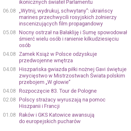
ikonicznych świateł Parlamentu
06.08
„Wytnij, wydrukuj, schwytany”: ukraińscy
marines przechwycili rosyjskich żołnierzy
inscenizujących film propagandowy
05.08
Nocny ostrzał na Bałakliję i Sumę spowodował
śmierć wielu osób i ranienie kilkudziesięciu
osób
04.08
Zamek Książ w Polsce odzyskuje
przedwojenne wnętrza
04.08
Hiszpańska gwiazda piłki nożnej Gavi świętuje
zwycięstwo w Mistrzostwach Świata polskim
przebojem „W głowie”
04.08
Rozpoczęcie 83. Tour de Pologne
02.08
Polscy strażacy wyruszają na pomoc
Hiszpanii i Francji
01.08
Raków i GKS Katowice awansują
do europejskich pucharów