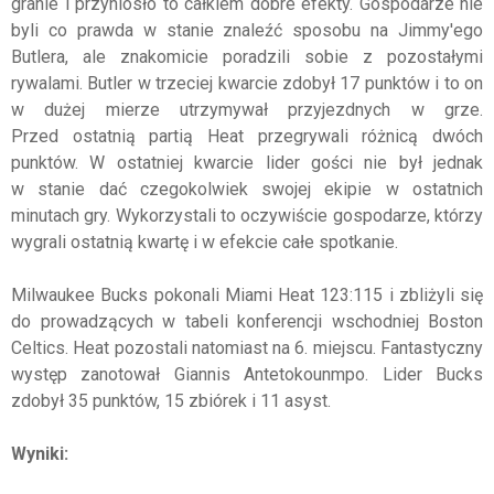
granie i przyniosło to całkiem dobre efekty. Gospodarze nie
byli co prawda w stanie znaleźć sposobu na Jimmy'ego
Butlera, ale znakomicie poradzili sobie z pozostałymi
rywalami. Butler w trzeciej kwarcie zdobył 17 punktów i to on
w dużej mierze utrzymywał przyjezdnych w grze.
Przed ostatnią partią Heat przegrywali różnicą dwóch
punktów. W ostatniej kwarcie lider gości nie był jednak
w stanie dać czegokolwiek swojej ekipie w ostatnich
minutach gry. Wykorzystali to oczywiście gospodarze, którzy
wygrali ostatnią kwartę i w efekcie całe spotkanie.
Milwaukee Bucks pokonali Miami Heat 123:115 i zbliżyli się
do prowadzących w tabeli konferencji wschodniej Boston
Celtics. Heat pozostali natomiast na 6. miejscu. Fantastyczny
występ zanotował Giannis Antetokounmpo. Lider Bucks
zdobył 35 punktów, 15 zbiórek i 11 asyst.
Wyniki: