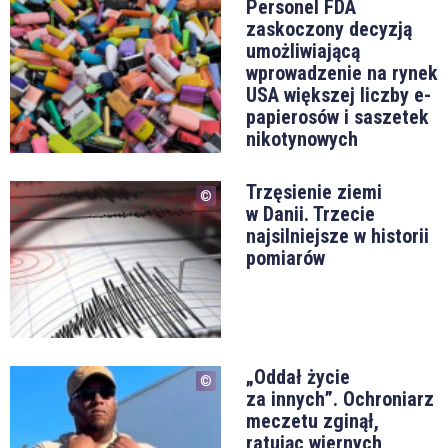
Personel FDA
zaskoczony decyzją
umożliwiającą
wprowadzenie na rynek
USA większej liczby e-
papierosów i saszetek
nikotynowych
Trzęsienie ziemi
w Danii. Trzecie
najsilniejsze w historii
pomiarów
„Oddał życie
za innych”. Ochroniarz
meczetu zginął,
ratując wiernych