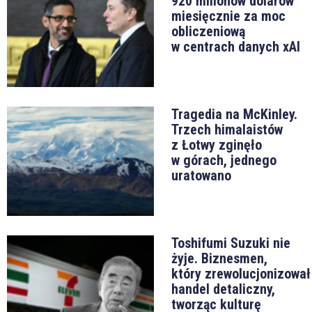
920 milionów dolarów
miesięcznie za moc
obliczeniową
w centrach danych xAI
Tragedia na McKinley.
Trzech himalaistów
z Łotwy zginęło
w górach, jednego
uratowano
Toshifumi Suzuki nie
żyje. Biznesmen,
który zrewolucjonizował
handel detaliczny,
tworząc kulturę