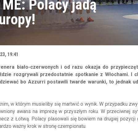
. ME: Polacy jadą
uropy!
23, 19:41
trenera biało-czerwonych i od razu okazja do przypieczę
dzie rozgrywali przedostatnie spotkanie z Włochami. I c
dziewać bo Azzurri postawili twarde warunki, to jednak ud
im, w którym musieliby się martwić o wynik. W przypadku zwy
ewniony awans na imprezę w przyszłym roku. W przeciwnej syt
cz z Łotwą. Polacy plasowali się bowiem na drugiej pozycji 
 bardzo ważny krok w stronę czempionatu.