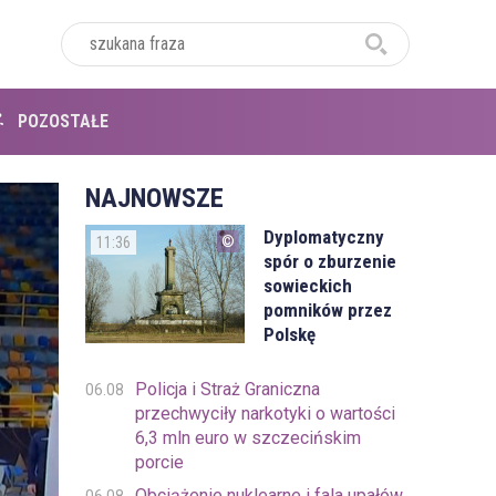
POZOSTAŁE
NAJNOWSZE
Dyplomatyczny
11:36
spór o zburzenie
sowieckich
pomników przez
Polskę
Policja i Straż Graniczna
06.08
przechwyciły narkotyki o wartości
6,3 mln euro w szczecińskim
porcie
Obciążenie nuklearne i fala upałów