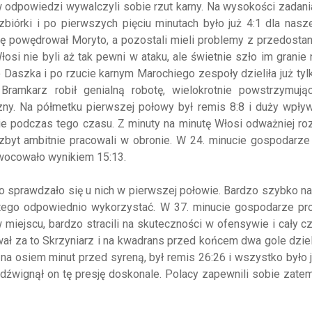
w odpowiedzi wywalczyli sobie rzut karny. Na wysokości zadani
iórki i po pierwszych pięciu minutach było już 4:1 dla nasze
arę powędrował Moryto, a pozostali mieli problemy z przedosta
si nie byli aż tak pewni w ataku, ale świetnie szło im granie 
aszka i po rzucie karnym Marochiego zespoły dzieliła już tyl
 Bramkarz robił genialną robotę, wielokrotnie powstrzymując
ny. Na półmetku pierwszej połowy był remis 8:8 i duży wpływ
ie podczas tego czasu. Z minuty na minutę Włosi odważniej ro
zbyt ambitnie pracowali w obronie. W 24. minucie gospodarze 
wocowało wynikiem 15:13.
co sprawdzało się u nich w pierwszej połowie. Bardzo szybko n
li tego odpowiednio wykorzystać. W 37. minucie gospodarze pr
w miejscu, bardzo stracili na skuteczności w ofensywie i cały cz
ł za to Skrzyniarz i na kwadrans przed końcem dwa gole dziel
y na osiem minut przed syreną, był remis 26:26 i wszystko było
i dźwignął on tę presję doskonale. Polacy zapewnili sobie zat