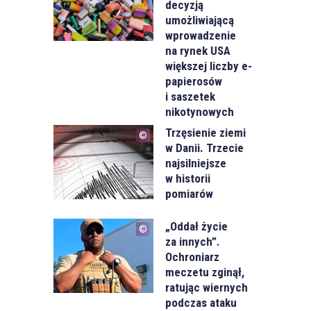
decyzją
umożliwiającą
wprowadzenie
na rynek USA
większej liczby e-
papierosów
i saszetek
nikotynowych
Trzęsienie ziemi
w Danii. Trzecie
najsilniejsze
w historii
pomiarów
„Oddał życie
za innych”.
Ochroniarz
meczetu zginął,
ratując wiernych
podczas ataku