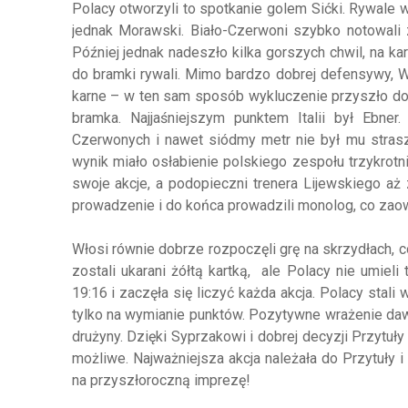
Polacy otworzyli to spotkanie golem Sićki. Rywale 
jednak Morawski. Biało-Czerwoni szybko notowali zb
Później jednak nadeszło kilka gorszych chwil, na k
do bramki rywali. Mimo bardzo dobrej defensywy, Wło
karne – w ten sam sposób wykluczenie przyszło do D
bramka. Najjaśniejszym punktem Italii był Ebner.
Czerwonych i nawet siódmy metr nie był mu strasz
wynik miało osłabienie polskiego zespołu trzykrotn
swoje akcje, a podopieczni trenera Lijewskiego aż 
prowadzenie i do końca prowadzili monolog, co zao
Włosi równie dobrze rozpoczęli grę na skrzydłach, 
zostali ukarani żółtą kartką, ale Polacy nie umie
19:16 i zaczęła się liczyć każda akcja. Polacy stali 
tylko na wymianie punktów. Pozytywne wrażenie dawa
drużyny. Dzięki Syprzakowi i dobrej decyzji Przytuł
możliwe. Najważniejsza akcja należała do Przytuły 
na przyszłoroczną imprezę!