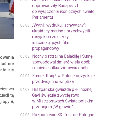
06.08
doprowadziły Budapeszt
do wyłączenia ikonicznych świateł
Parlamentu
„Wytnij, wydrukuj, schwytany”:
06.08
ukraińscy marines przechwycili
rosyjskich żołnierzy
inscenizujących film
propagandowy
Nocny ostrzał na Bałakliję i Sumę
05.08
towania
spowodował śmierć wielu osób
hoć nie
i ranienie kilkudziesięciu osób
ało się
Zamek Książ w Polsce odzyskuje
04.08
przedwojenne wnętrza
cięstwa
Hiszpańska gwiazda piłki nożnej
04.08
Gavi świętuje zwycięstwo
uacji tą
w Mistrzostwach Świata polskim
grupy 8,
przebojem „W głowie”
Rozpoczęcie 83. Tour de Pologne
04.08