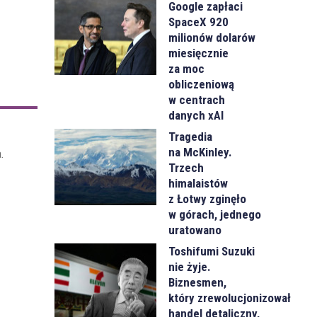
Google zapłaci
SpaceX 920
milionów dolarów
miesięcznie
za moc
obliczeniową
w centrach
danych xAI
Tragedia
na McKinley.
.
Trzech
himalaistów
z Łotwy zginęło
w górach, jednego
uratowano
Toshifumi Suzuki
nie żyje.
Biznesmen,
który zrewolucjonizował
handel detaliczny,