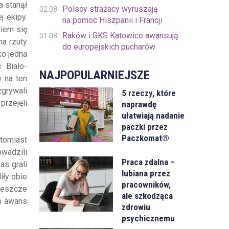
a stanął
Polscy strażacy wyruszają
02.08
j ekipy.
na pomoc Hiszpanii i Francji
niem się
Raków i GKS Katowice awansują
01.08
na rzuty
do europejskich pucharów
ko jedna
 Biało-
NAJPOPULARNIEJSZE
 na ten
zgrywali
5 rzeczy, które
przejęli
naprawdę
ułatwiają nadanie
paczki przez
Paczkomat®
atomiast
owadzili
Praca zdalna –
as grali
lubiana przez
iły obie
pracowników,
 jeszcze
ale szkodząca
em awans
zdrowiu
psychicznemu