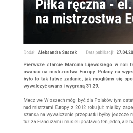
Piłka ręczna - el
na mistrzostwa E
Dodał:
Aleksandra Suszek
Data publikacji:
27.04.20
Pierwsze starcie Marcina Lijewskiego w roli 
awansu na mistrzostwa Europy. Polacy na wyjeź
było to tak łatwe zadanie, jak mogliśmy się spo
wywalczyć awans i wygraną 31:29.
Mecz we Włoszech mógł być dla Polaków tym ostatn
nad mistrzami Europy z 2012 roku już mieliby zap
szansą na wywalczenie przepustki byłby jeszcze me
tuż za Francuzami i musieli postawić ten jeden, ale