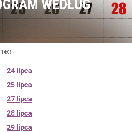
PROGRAM WEDŁUG
 14:08
24 lipca
25 lipca
27 lipca
28 lipca
29 lipca