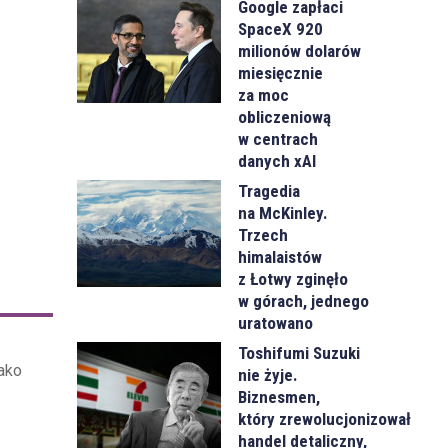
Google zapłaci
SpaceX 920
milionów dolarów
miesięcznie
za moc
obliczeniową
w centrach
danych xAI
Tragedia
na McKinley.
Trzech
himalaistów
z Łotwy zginęło
w górach, jednego
uratowano
Toshifumi Suzuki
ako
nie żyje.
Biznesmen,
który zrewolucjonizował
handel detaliczny,