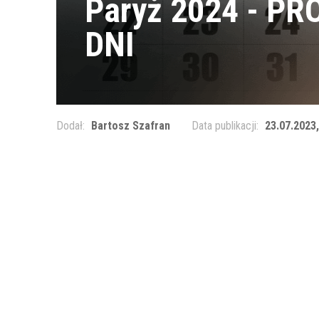
Paryż 2024 - 
DNI
Dodał:
Bartosz Szafran
Data publikacji:
23.07.2023,