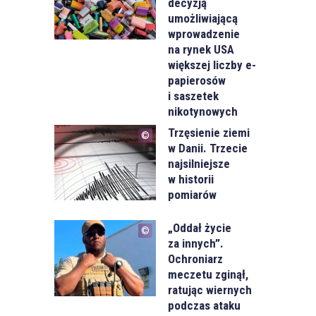
decyzją
umożliwiającą
wprowadzenie
na rynek USA
większej liczby e-
papierosów
i saszetek
nikotynowych
Trzęsienie ziemi
w Danii. Trzecie
najsilniejsze
w historii
pomiarów
„Oddał życie
za innych”.
Ochroniarz
meczetu zginął,
ratując wiernych
podczas ataku