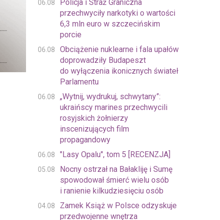
Policja i Straż Graniczna
06.08
przechwyciły narkotyki o wartości
6,3 mln euro w szczecińskim
porcie
Obciążenie nuklearne i fala upałów
06.08
doprowadziły Budapeszt
do wyłączenia ikonicznych świateł
Parlamentu
„Wytnij, wydrukuj, schwytany”:
06.08
ukraińscy marines przechwycili
rosyjskich żołnierzy
inscenizujących film
propagandowy
"Lasy Opalu", tom 5 [RECENZJA]
06.08
Nocny ostrzał na Bałakliję i Sumę
05.08
spowodował śmierć wielu osób
i ranienie kilkudziesięciu osób
Zamek Książ w Polsce odzyskuje
04.08
przedwojenne wnętrza