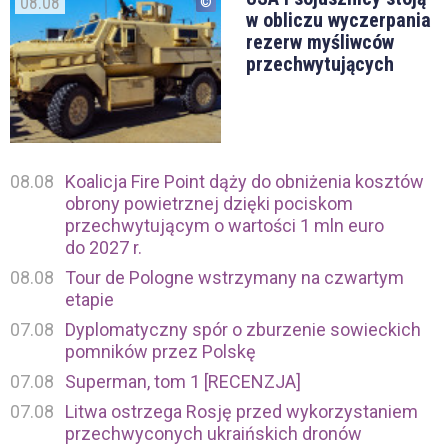
08.08
w obliczu wyczerpania
rezerw myśliwców
przechwytujących
08.08
Koalicja Fire Point dąży do obniżenia kosztów
obrony powietrznej dzięki pociskom
przechwytującym o wartości 1 mln euro
do 2027 r.
08.08
Tour de Pologne wstrzymany na czwartym
etapie
07.08
Dyplomatyczny spór o zburzenie sowieckich
pomników przez Polskę
07.08
Superman, tom 1 [RECENZJA]
07.08
Litwa ostrzega Rosję przed wykorzystaniem
przechwyconych ukraińskich dronów