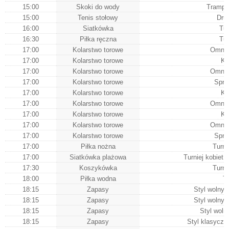
15:00
Skoki do wody
Trampo
15:00
Tenis stołowy
Dru
16:00
Siatkówka
Tur
16:30
Piłka ręczna
Tur
17:00
Kolarstwo torowe
Omni
17:00
Kolarstwo torowe
Ke
17:00
Kolarstwo torowe
Omni
17:00
Kolarstwo torowe
Spri
17:00
Kolarstwo torowe
Ke
17:00
Kolarstwo torowe
Omni
17:00
Kolarstwo torowe
Ke
17:00
Kolarstwo torowe
Omni
17:00
Kolarstwo torowe
Spri
17:00
Piłka nożna
Turn
17:00
Siatkówka plażowa
Turniej kobiet
17:30
Koszykówka
Turn
18:00
Piłka wodna
T
18:15
Zapasy
Styl wolny
18:15
Zapasy
Styl wolny
18:15
Zapasy
Styl woln
18:15
Zapasy
Styl klasycz