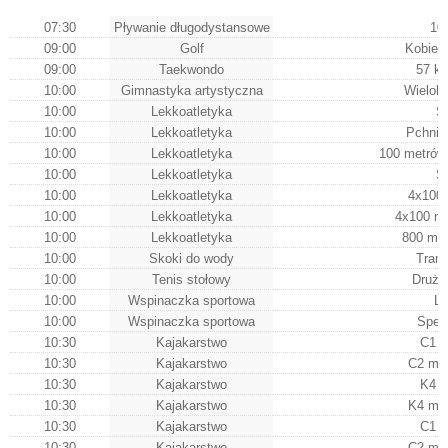
07:30
Pływanie długodystansowe
10
09:00
Golf
Kobiety
09:00
Taekwondo
57 kg
10:00
Gimnastyka artystyczna
Wielobó
10:00
Lekkoatletyka
S
10:00
Lekkoatletyka
Pchnięc
10:00
Lekkoatletyka
100 metrów 
10:00
Lekkoatletyka
S
10:00
Lekkoatletyka
4x100 
10:00
Lekkoatletyka
4x100 m
10:00
Lekkoatletyka
800 me
10:00
Skoki do wody
Tramp
10:00
Tenis stołowy
Druży
10:00
Wspinaczka sportowa
Le
10:00
Wspinaczka sportowa
Spee
10:30
Kajakarstwo
C1 k
10:30
Kajakarstwo
C2 mę
10:30
Kajakarstwo
K4 k
10:30
Kajakarstwo
K4 mę
10:30
Kajakarstwo
C1 k
10:30
Kajakarstwo
C2 mę