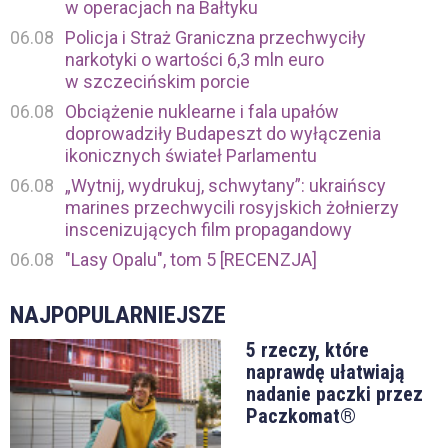
w operacjach na Bałtyku
06.08
Policja i Straż Graniczna przechwyciły
narkotyki o wartości 6,3 mln euro
w szczecińskim porcie
06.08
Obciążenie nuklearne i fala upałów
doprowadziły Budapeszt do wyłączenia
ikonicznych świateł Parlamentu
06.08
„Wytnij, wydrukuj, schwytany”: ukraińscy
marines przechwycili rosyjskich żołnierzy
inscenizujących film propagandowy
06.08
"Lasy Opalu", tom 5 [RECENZJA]
NAJPOPULARNIEJSZE
5 rzeczy, które
naprawdę ułatwiają
nadanie paczki przez
Paczkomat®