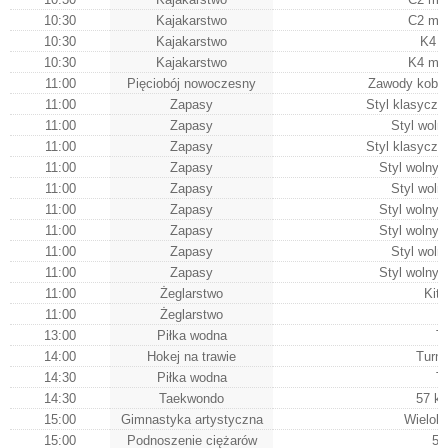
10:30
Kajakarstwo
C2 mę
10:30
Kajakarstwo
K4 k
10:30
Kajakarstwo
K4 mę
11:00
Pięciobój nowoczesny
Zawody kobie
11:00
Zapasy
Styl klasycz
11:00
Zapasy
Styl woln
11:00
Zapasy
Styl klasycz
11:00
Zapasy
Styl wolny
11:00
Zapasy
Styl woln
11:00
Zapasy
Styl wolny
11:00
Zapasy
Styl wolny
11:00
Zapasy
Styl woln
11:00
Zapasy
Styl wolny
11:00
Żeglarstwo
Kit
11:00
Żeglarstwo
Ki
13:00
Piłka wodna
T
14:00
Hokej na trawie
Turn
14:30
Piłka wodna
T
14:30
Taekwondo
57 kg
15:00
Gimnastyka artystyczna
Wielobó
15:00
Podnoszenie ciężarów
59