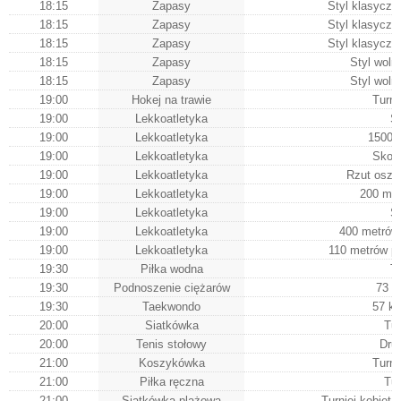
18:15
Zapasy
Styl klasycz
18:15
Zapasy
Styl klasycz
18:15
Zapasy
Styl klasycz
18:15
Zapasy
Styl woln
18:15
Zapasy
Styl woln
19:00
Hokej na trawie
Turn
19:00
Lekkoatletyka
S
19:00
Lekkoatletyka
1500 
19:00
Lekkoatletyka
Skok 
19:00
Lekkoatletyka
Rzut osz
19:00
Lekkoatletyka
200 me
19:00
Lekkoatletyka
S
19:00
Lekkoatletyka
400 metrów 
19:00
Lekkoatletyka
110 metrów p
19:30
Piłka wodna
T
19:30
Podnoszenie ciężarów
73 k
19:30
Taekwondo
57 kg
20:00
Siatkówka
Tur
20:00
Tenis stołowy
Dru
21:00
Koszykówka
Turn
21:00
Piłka ręczna
Tur
21:00
Siatkówka plażowa
Turniej kobiet