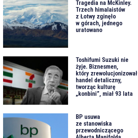
Tragedia na McKinley.
Trzech himalaistów
z Łotwy zginęło
w górach, jednego
uratowano
Toshifumi Suzuki nie
żyje. Biznesmen,
który zrewolucjonizował
handel detaliczny,
tworząc kulturę
„konbini”, miał 93 lata
BP usuwa
ze stanowiska
przewodniczącego
Alberta Manifolda.