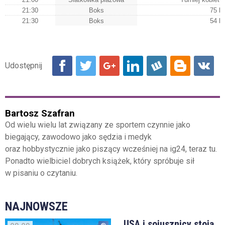
21:30
Boks
75 k
21:30
Boks
54 k
Bartosz Szafran
Od wielu wielu lat związany ze sportem czynnie jako
biegający, zawodowo jako sędzia i medyk
oraz hobbystycznie jako piszący wcześniej na ig24, teraz tu.
Ponadto wielbiciel dobrych książek, który spróbuje sił
w pisaniu o czytaniu.
NAJNOWSZE
USA i sojusznicy stoją