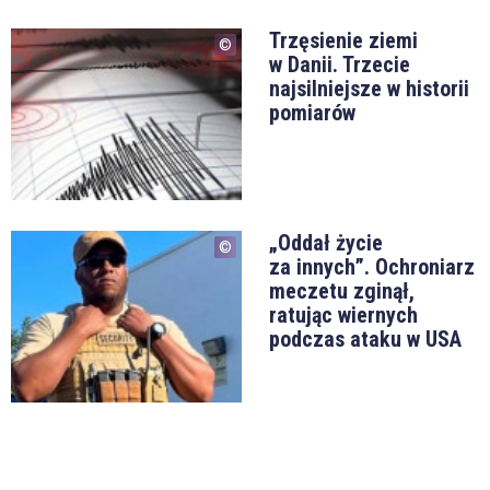
Trzęsienie ziemi
w Danii. Trzecie
najsilniejsze w historii
pomiarów
„Oddał życie
za innych”. Ochroniarz
meczetu zginął,
ratując wiernych
podczas ataku w USA