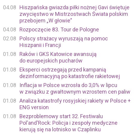
04.08
Hiszpańska gwiazda piłki nożnej Gavi świętuje
zwycięstwo w Mistrzostwach Świata polskim
przebojem „W głowie”
04.08
Rozpoczęcie 83. Tour de Pologne
02.08
Polscy strażacy wyruszają na pomoc
Hiszpanii i Francji
01.08
Raków i GKS Katowice awansują
do europejskich pucharów
01.08
Eksperci ostrzegają przed kampanią
dezinformacyjną po katastrofie rakietowej
01.08
Inflacja w Polsce wzrosła do 3,0% w lipcu
w związku z gwałtownym wzrostem cen paliw
01.08
Analiza katastrofy rosyjskiej rakiety w Polsce +
ENG version
01.08
Bezproblemowy start 32. Festiwalu
Pol'and'Rock: Policja i zespoły medyczne
kierują się na lotnisko w Czaplinku