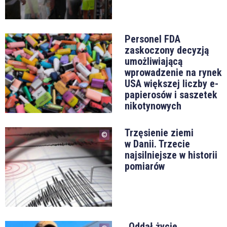
Personel FDA
zaskoczony decyzją
umożliwiającą
wprowadzenie na rynek
USA większej liczby e-
papierosów i saszetek
nikotynowych
Trzęsienie ziemi
w Danii. Trzecie
najsilniejsze w historii
pomiarów
„Oddał życie