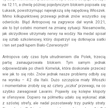
na 12:11, a chwilę później pojedynczym blokiem popisała się
Łukasik, powstrzymując największą siłę napędową Włoszek.
Mimo kilkupunktowej przewagi jednak znów wszystko się
odwróciło. Błąd Antropovej na zagrywce dał wynik 20:21,
ale to był ostatni moment na zmianę sytuacji. Niesamowite,
jak skrzydłowe utrzymały nerwy na wodzy. Na medal spisał
się sztab szkoleniowy, który dopatrzył się dotknięcia siatki
i ten set padł łupem Biało-Czerwonych!
Antropova cały czas była utrudnieniem dla Polek, trzecią
partię zainaugurowała blokiem. Tym samym jednak
odpowiedziała po chwili Korneluk, która doskonale przecież
wie jak to się robi. Znów jednak nasze problemy odbiły się
na wyniku – 4:2 dla Italii. Dużo szczęścia miały Włoszki
i momentalnie zrobiły się aż cztery „oczka” przewagi, na co
szybko zareagował Lavarini. Pojawiły się kolejne kłopoty
w ofensywie. Dopiero na półmetku udało się wykonać atak
z szóstej strefy, ale nadal pozostawały trzy punkty straty.