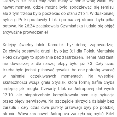
Cieszyło, że Polki cały czas miały w sobie wolę walki. Był
nawet moment, gdzie można było spodziewać się remisu,
ale z tym trzeba było poczekać do stanu 21:21. W doskonałej
sytuacji Polki postawiły blok i po naszej stronie była piłka
setowa. Na 26:24 zaatakowała Czyrniańska i udało się objąć
arcyważne prowadzenie!
Kolejny świetny blok Korneluk był dobrą zapowiedzią.
Za chwilę postawiła drugi i było już 3:1 dla Polek. Mentalnie
Polki dźwigały to spotkanie bez zastrzeżeń. Trener Mazzanti
nie dowierzał, a dla naszej ekipy było już 7:3. Cały czas
trzeba było jednak pilnować rywalek, bo one potrafią wracać
w najmniej oczekiwanych momentach. Na wysokiej
skuteczności wciąż grała Stysiak, która formą trafiła chyba
najlepiej jak mogła. Czwarty blok na Antropovej dał wynik
12:10, ale niepotrzebnie komplikowała nam się sytuacja
przez błędy serwisowe. Na szczęście skrzydła działały bez
zarzutu i cały czas dwa punkty przewagi były po polskiej
stronie. Wówczas nawet Antropova zaczęła się mylić. Bilet