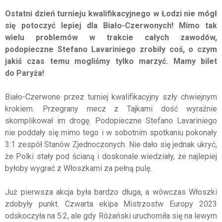
Ostatni dzień turnieju kwalifikacyjnego w Łodzi nie mógł
się potoczyć lepiej dla Biało-Czerwonych! Mimo tak
wielu problemów w trakcie całych zawodów,
podopieczne Stefano Lavariniego zrobiły coś, o czym
jakiś czas temu mogliśmy tylko marzyć. Mamy bilet
do Paryża!
Biało-Czerwone przez turniej kwalifikacyjny szły chwiejnym
krokiem. Przegrany mecz z Tajkami dość wyraźnie
skomplikował im drogę. Podopieczne Stefano Lavariniego
nie poddały się mimo tego i w sobotnim spotkaniu pokonały
3:1 zespół Stanów Zjednoczonych. Nie dało się jednak ukryć,
że Polki stały pod ścianą i doskonale wiedziały, że najlepiej
byłoby wygrać z Włoszkami za pełną pulę.
Już pierwsza akcja była bardzo długa, a wówczas Włoszki
zdobyły punkt. Czwarta ekipa Mistrzostw Europy 2023
odskoczyła na 5:2, ale gdy Różański uruchomiła się na lewym