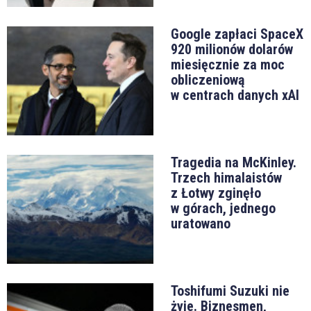
Google zapłaci SpaceX
920 milionów dolarów
miesięcznie za moc
obliczeniową
w centrach danych xAI
Tragedia na McKinley.
Trzech himalaistów
z Łotwy zginęło
w górach, jednego
uratowano
Toshifumi Suzuki nie
żyje. Biznesmen,