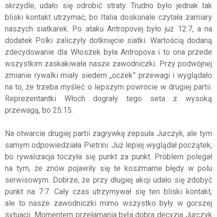
skrzydle, udało się odrobić straty. Trudno było jednak tak
bliski kontakt utrzymać, bo Italia doskonale czytała zamiary
naszych siatkarek. Po ataku Antropovej było już 12:7, a na
dodatek Polki zaliczyły dotknięcie siatki. Wartością dodaną
zdecydowanie dla Włoszek była Antropova i to ona przede
wszystkim zaskakiwała nasze zawodniczki. Przy podwójnej
zmianie rywalki miały siedem „oczek” przewagi i wyglądało
na to, że trzeba myśleć o lepszym powrocie w drugiej partii.
Reprezentantki Włoch dograły tego seta z wysoką
przewagą, bo 25:15.
Na otwarcie drugiej partii zagrywkę zepsuła Jurczyk, ale tym
samym odpowiedziała Pietrini. Już lepiej wyglądał początek,
bo rywalizacja toczyła się punkt za punkt. Problem polegał
na tym, że znów pojawiły się te koszmarne błędy w polu
serwisowym. Dobrze, że przy długiej akcji udało się zdobyć
punkt na 7:7. Cały czas utrzymywał się ten bliski kontakt,
ale to nasze zawodniczki mimo wszystko były w gorszej
sytuacji. Momentem przełamania była dobra decyzja Jurczyk