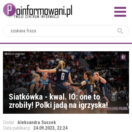
2024
Siatkówka - kwal. IO: one to
zrobiły! Polki jadą na igrzyska!
Dodał:
Aleksandra Suszek
Data publikacji:
24.09.2023, 22:24