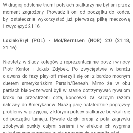
W drugiej odsłonie triumf polskich siatkarzy nie był ani przez
moment zagrożony. Prowadzili oni od początku do końca,
by ostatecznie wykorzystać już pierwszą piłkę meczową
i zwyciężyć 21:16.
Łosiak/Bryl (POL) - Mol/Berntsen (NOR) 2:0 (21:18,
21:16)
Niestety, w ślady kolegów z reprezentacji nie poszli w nocy
Piotr Kantor i Jakub Zdybek. Po zwycięstwie w barażu
o awans do fazy play-off mierzyli się oni z bardzo mocnym
duetem amerykańskim Partain/Benesh. Mimo że w obu
partiach biało-czerwoni byli w stanie dotrzymywać rywalom
kroku na przestrzeni seta, końcówki za każdym razem
należały do Amerykanów. Naszą parę ostatecznie pogrążyły
problemy w przyjęciu, z którymi polscy siatkarze borykali się
od początku turnieju. Rywale dzięki presji z pola zagrywki
zdobywali punkty całymi seriami i w efekcie ich wygrana