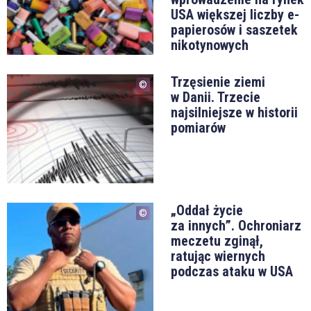
USA większej liczby e-
papierosów i saszetek
nikotynowych
Trzęsienie ziemi
w Danii. Trzecie
najsilniejsze w historii
pomiarów
„Oddał życie
za innych”. Ochroniarz
meczetu zginął,
ratując wiernych
podczas ataku w USA