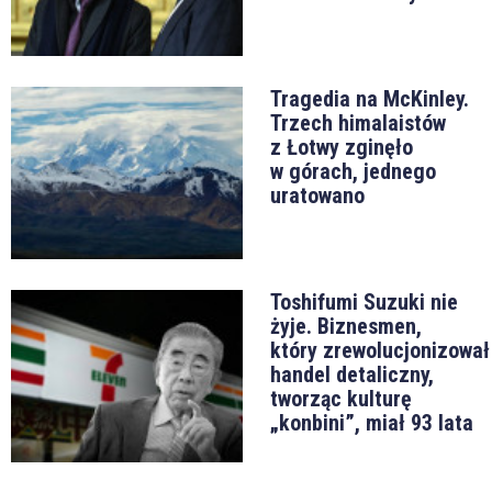
Tragedia na McKinley.
Trzech himalaistów
z Łotwy zginęło
w górach, jednego
uratowano
Toshifumi Suzuki nie
żyje. Biznesmen,
który zrewolucjonizował
handel detaliczny,
tworząc kulturę
„konbini”, miał 93 lata