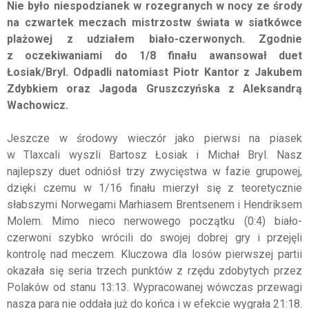
Nie było niespodzianek w rozegranych w nocy ze środy
na czwartek meczach mistrzostw świata w siatkówce
plażowej z udziałem biało-czerwonych. Zgodnie
z oczekiwaniami do 1/8 finału awansował duet
Łosiak/Bryl. Odpadli natomiast Piotr Kantor z Jakubem
Zdybkiem oraz Jagoda Gruszczyńska z Aleksandrą
Wachowicz.
Jeszcze w środowy wieczór jako pierwsi na piasek
w Tlaxcali wyszli Bartosz Łosiak i Michał Bryl. Nasz
najlepszy duet odniósł trzy zwycięstwa w fazie grupowej,
dzięki czemu w 1/16 finału mierzył się z teoretycznie
słabszymi Norwegami Marhiasem Brentsenem i Hendriksem
Molem. Mimo nieco nerwowego początku (0:4) biało-
czerwoni szybko wrócili do swojej dobrej gry i przejęli
kontrolę nad meczem. Kluczowa dla losów pierwszej partii
okazała się seria trzech punktów z rzędu zdobytych przez
Polaków od stanu 13:13. Wypracowanej wówczas przewagi
nasza para nie oddała już do końca i w efekcie wygrała 21:18.