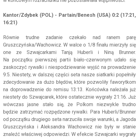
w końcowym rozrachunku nie pozostawiała wątpliwości.
Kantor/Zdybek (POL) - Partain/Benesh (USA) 0:2 (17:21,
16:21)
Równie trudne zadanie czekało nad ranem parę
Gruszczyńska/Wachowicz. W walce o 1/8 finału mierzyły się
one ze Szwajcarkami Tanją Huberli i Niną Brunner.
Na początku pierwszej partii biało-czerwonym udało się
zaskoczyć rywalki i niespodziewanie wyjść na prowadzenie
9:5. Niestety, w dalszej części seta nasze siatkarki popełniły
zdecydowanie za dużo błędów, które pozwoliły faworytkom
na doprowadzenie do remisu 13:13. Końcówka należała już
niestety do Szwajcarek, które ostatecznie wygrały 21:16. Już
wówczas jasne stało się, że Polkom niezwykle trudno
będzie zatrzymać rozpędzone rywalki. Para Huberli/Brunner
od początku drugiego seta narzuciła swoje warunki, a Jagoda
Gruszczyńska i Aleksandra Wachowicz nie były w stanie
znaleźć właściwej odpowiedzi. W efekcie Szwajcarki wygrały