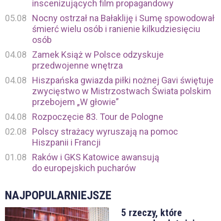
inscenizujących film propagandowy
05.08
Nocny ostrzał na Bałakliję i Sumę spowodował
śmierć wielu osób i ranienie kilkudziesięciu
osób
04.08
Zamek Książ w Polsce odzyskuje
przedwojenne wnętrza
04.08
Hiszpańska gwiazda piłki nożnej Gavi świętuje
zwycięstwo w Mistrzostwach Świata polskim
przebojem „W głowie”
04.08
Rozpoczęcie 83. Tour de Pologne
02.08
Polscy strażacy wyruszają na pomoc
Hiszpanii i Francji
01.08
Raków i GKS Katowice awansują
do europejskich pucharów
NAJPOPULARNIEJSZE
5 rzeczy, które