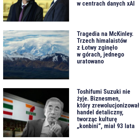
w centrach danych xAI
Tragedia na McKinley.
Trzech himalaistów
z Łotwy zginęło
w górach, jednego
uratowano
Toshifumi Suzuki nie
żyje. Biznesmen,
który zrewolucjonizował
handel detaliczny,
tworząc kulturę
„konbini”, miał 93 lata