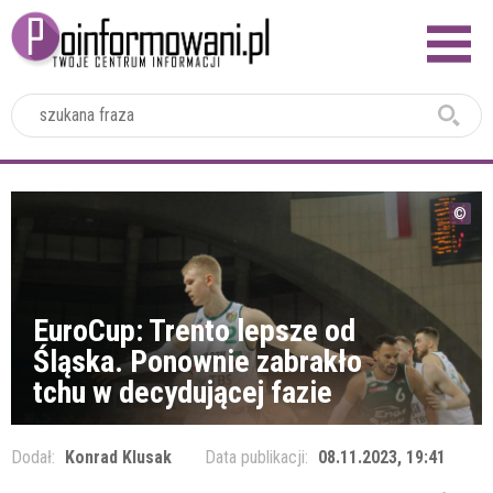
2024
EuroCup: Trento lepsze od
Śląska. Ponownie zabrakło
tchu w decydującej fazie
Dodał:
Konrad Klusak
Data publikacji:
08.11.2023, 19:41