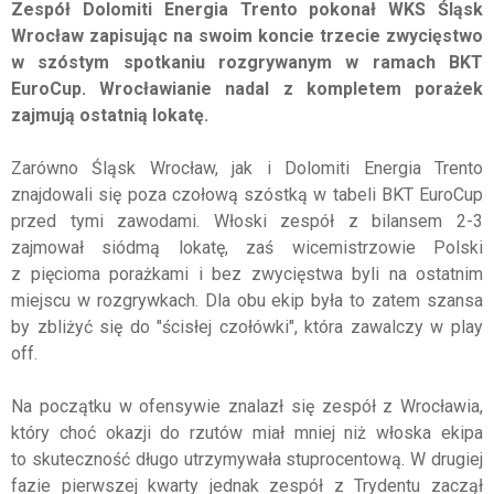
Zespół Dolomiti Energia Trento pokonał WKS Śląsk
Wrocław zapisując na swoim koncie trzecie zwycięstwo
w szóstym spotkaniu rozgrywanym w ramach BKT
EuroCup. Wrocławianie nadal z kompletem porażek
zajmują ostatnią lokatę.
Zarówno Śląsk Wrocław, jak i Dolomiti Energia Trento
znajdowali się poza czołową szóstką w tabeli BKT EuroCup
przed tymi zawodami. Włoski zespół z bilansem 2-3
zajmował siódmą lokatę, zaś wicemistrzowie Polski
z pięcioma porażkami i bez zwycięstwa byli na ostatnim
miejscu w rozgrywkach. Dla obu ekip była to zatem szansa
by zbliżyć się do "ścisłej czołówki", która zawalczy w play
off.
Na początku w ofensywie znalazł się zespół z Wrocławia,
który choć okazji do rzutów miał mniej niż włoska ekipa
to skuteczność długo utrzymywała stuprocentową. W drugiej
fazie pierwszej kwarty jednak zespół z Trydentu zaczął