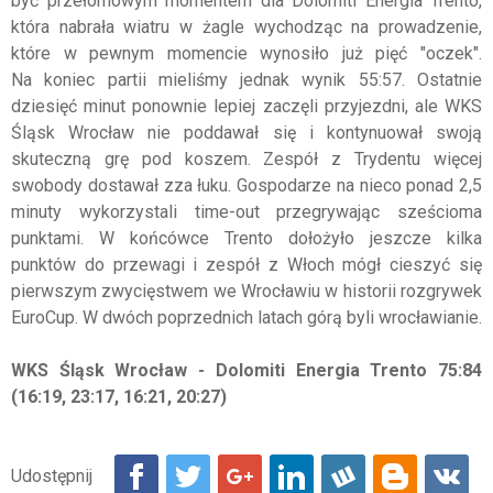
być przełomowym momentem dla Dolomiti Energia Trento,
która nabrała wiatru w żagle wychodząc na prowadzenie,
które w pewnym momencie wynosiło już pięć "oczek".
Na koniec partii mieliśmy jednak wynik 55:57. Ostatnie
dziesięć minut ponownie lepiej zaczęli przyjezdni, ale WKS
Śląsk Wrocław nie poddawał się i kontynuował swoją
skuteczną grę pod koszem. Zespół z Trydentu więcej
swobody dostawał zza łuku. Gospodarze na nieco ponad 2,5
minuty wykorzystali time-out przegrywając sześcioma
punktami. W końcówce Trento dołożyło jeszcze kilka
punktów do przewagi i zespół z Włoch mógł cieszyć się
pierwszym zwycięstwem we Wrocławiu w historii rozgrywek
EuroCup. W dwóch poprzednich latach górą byli wrocławianie.
WKS Śląsk Wrocław - Dolomiti Energia Trento 75:84
(16:19, 23:17, 16:21, 20:27)