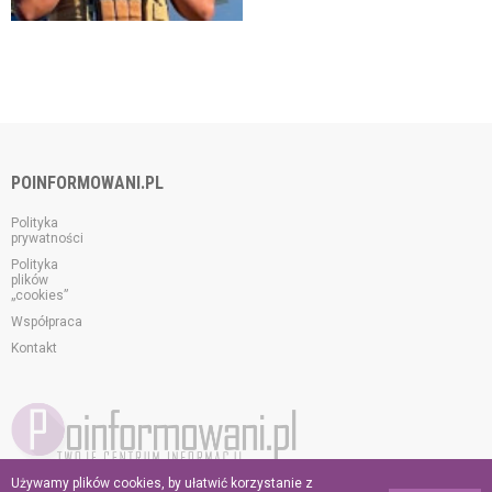
POINFORMOWANI.PL
Polityka
prywatności
Polityka
plików
„cookies”
Współpraca
Kontakt
Używamy plików cookies, by ułatwić korzystanie z
© 2026 poinformowani.pl.