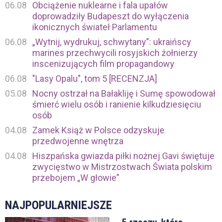
06.08
Obciążenie nuklearne i fala upałów
doprowadziły Budapeszt do wyłączenia
ikonicznych świateł Parlamentu
06.08
„Wytnij, wydrukuj, schwytany”: ukraińscy
marines przechwycili rosyjskich żołnierzy
inscenizujących film propagandowy
06.08
"Lasy Opalu", tom 5 [RECENZJA]
05.08
Nocny ostrzał na Bałakliję i Sumę spowodował
śmierć wielu osób i ranienie kilkudziesięciu
osób
04.08
Zamek Książ w Polsce odzyskuje
przedwojenne wnętrza
04.08
Hiszpańska gwiazda piłki nożnej Gavi świętuje
zwycięstwo w Mistrzostwach Świata polskim
przebojem „W głowie”
NAJPOPULARNIEJSZE