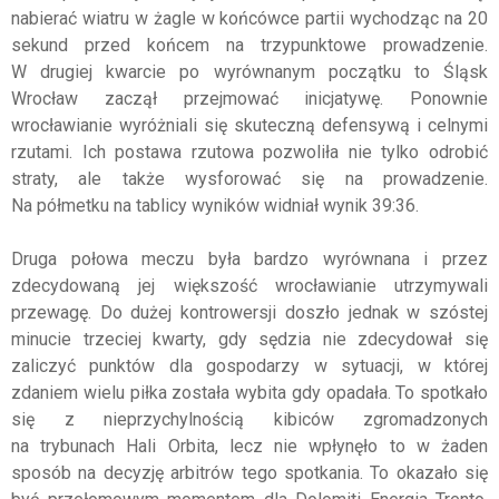
nabierać wiatru w żagle w końcówce partii wychodząc na 20
sekund przed końcem na trzypunktowe prowadzenie.
W drugiej kwarcie po wyrównanym początku to Śląsk
Wrocław zaczął przejmować inicjatywę. Ponownie
wrocławianie wyróżniali się skuteczną defensywą i celnymi
rzutami. Ich postawa rzutowa pozwoliła nie tylko odrobić
straty, ale także wysforować się na prowadzenie.
Na półmetku na tablicy wyników widniał wynik 39:36.
Druga połowa meczu była bardzo wyrównana i przez
zdecydowaną jej większość wrocławianie utrzymywali
przewagę. Do dużej kontrowersji doszło jednak w szóstej
minucie trzeciej kwarty, gdy sędzia nie zdecydował się
zaliczyć punktów dla gospodarzy w sytuacji, w której
zdaniem wielu piłka została wybita gdy opadała. To spotkało
się z nieprzychylnością kibiców zgromadzonych
na trybunach Hali Orbita, lecz nie wpłynęło to w żaden
sposób na decyzję arbitrów tego spotkania. To okazało się