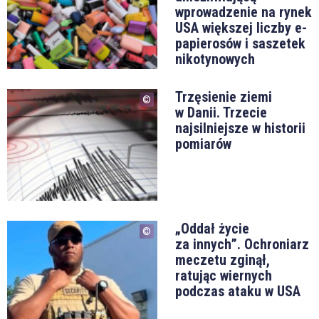
wprowadzenie na rynek
USA większej liczby e-
papierosów i saszetek
nikotynowych
Trzęsienie ziemi
w Danii. Trzecie
najsilniejsze w historii
pomiarów
„Oddał życie
za innych”. Ochroniarz
meczetu zginął,
ratując wiernych
podczas ataku w USA