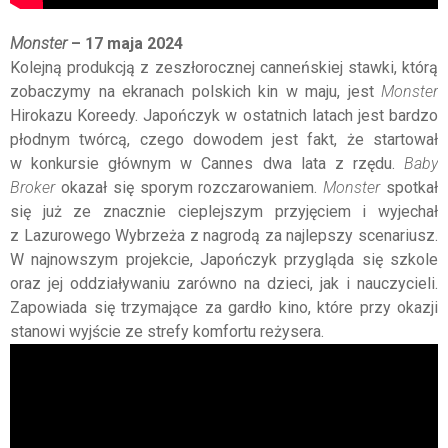
Monster ­
– 17 maja 2024
Kolejną produkcją z zeszłorocznej canneńskiej stawki, którą
zobaczymy na ekranach polskich kin w maju, jest
Monster
Hirokazu Koreedy. Japończyk w ostatnich latach jest bardzo
płodnym twórcą, czego dowodem jest fakt, że startował
w konkursie głównym w Cannes dwa lata z rzędu.
Baby
Broker
okazał się sporym rozczarowaniem.
Monster
spotkał
się już ze znacznie cieplejszym przyjęciem i wyjechał
z Lazurowego Wybrzeża z nagrodą za najlepszy scenariusz.
W najnowszym projekcie, Japończyk przygląda się szkole
oraz jej oddziaływaniu zarówno na dzieci, jak i nauczycieli.
Zapowiada się trzymające za gardło kino, które przy okazji
stanowi wyjście ze strefy komfortu reżysera.