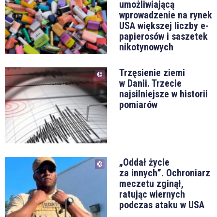
umożliwiającą
wprowadzenie na rynek
USA większej liczby e-
papierosów i saszetek
nikotynowych
Trzęsienie ziemi
w Danii. Trzecie
najsilniejsze w historii
pomiarów
„Oddał życie
za innych”. Ochroniarz
meczetu zginął,
ratując wiernych
podczas ataku w USA