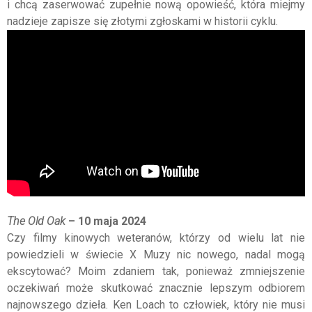
i chcą zaserwować zupełnie nową opowieść, która miejmy
nadzieje zapisze się złotymi zgłoskami w historii cyklu.
The Old Oak
– 10 maja 2024
Czy filmy kinowych weteranów, którzy od wielu lat nie
powiedzieli w świecie X Muzy nic nowego, nadal mogą
ekscytować? Moim zdaniem tak, ponieważ zmniejszenie
oczekiwań może skutkować znacznie lepszym odbiorem
najnowszego dzieła. Ken Loach to człowiek, który nie musi