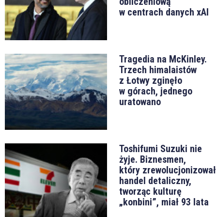
obliczeniową
w centrach danych xAI
Tragedia na McKinley.
Trzech himalaistów
z Łotwy zginęło
w górach, jednego
uratowano
Toshifumi Suzuki nie
żyje. Biznesmen,
który zrewolucjonizował
handel detaliczny,
tworząc kulturę
„konbini”, miał 93 lata