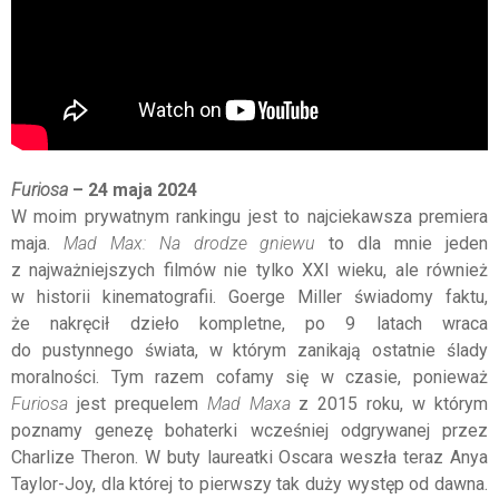
Furiosa
– 24 maja 2024
W moim prywatnym rankingu jest to najciekawsza premiera
maja.
Mad Max: Na drodze gniewu
to dla mnie jeden
z najważniejszych filmów nie tylko XXI wieku, ale również
w historii kinematografii. Goerge Miller świadomy faktu,
że nakręcił dzieło kompletne, po 9 latach wraca
do pustynnego świata, w którym zanikają ostatnie ślady
moralności. Tym razem cofamy się w czasie, ponieważ
Furiosa
jest prequelem
Mad Maxa
z 2015 roku, w którym
poznamy genezę bohaterki wcześniej odgrywanej przez
Charlize Theron. W buty laureatki Oscara weszła teraz Anya
Taylor-Joy, dla której to pierwszy tak duży występ od dawna.