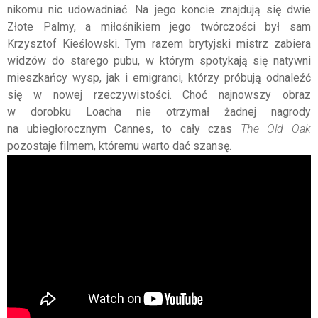
nikomu nic udowadniać. Na jego koncie znajdują się dwie
Złote Palmy, a miłośnikiem jego twórczości był sam
Krzysztof Kieślowski. Tym razem brytyjski mistrz zabiera
widzów do starego pubu, w którym spotykają się natywni
mieszkańcy wysp, jak i emigranci, którzy próbują odnaleźć
się w nowej rzeczywistości. Choć najnowszy obraz
w dorobku Loacha nie otrzymał żadnej nagrody
na ubiegłorocznym Cannes, to cały czas
The Old Oak
pozostaje filmem, któremu warto dać szansę.