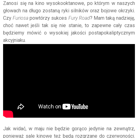
Zanosi się na kino wysokooktanowe, po którym w naszych
głowach na długo zostaną ryki silników oraz bojowe okrzyki.
Czy
Furiosa
powtórzy sukces
Fury Road
? Mam taką nadzieję,
choć nawet jeśli tak się nie stanie, to zapewne cały czas
będziemy mówić o wysokiej jakości postapokaliptycznym
akcyjniaku.
Jak widać, w maju nie będzie gorąco jedynie na zewnątrz,
ponieważ sale kinowe też będą rozgrzane do czerwoności.