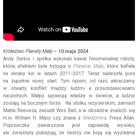
Królestwo Planety Małp
– 10 maja 2024
Andy Serkis i spółka wykonali kawał fenomenalnej roboty,
której efektem była trylogia o
Planecie Małp
, która trafiała
na ekrany kin w latach 2011-2017. Teraz nadeszła pora
na zupełnie nowy start. Tym razem, od razu wkraczamy
w otwarty konflikt między ludźmi a przedstawicielami
naczelnych. Małpy sprawują władze w świecie, a ludzie
zostają na bocznym torze. Na stołku reżyserskim, zamiast
Matta Reevesa, zasiadł Wes Ball, a w obsadzie znaleźli się
m.in. William H. Macy czy, znana z
Wiedźmina
, Freya Allan.
Poprzeczka zawieszona jest naprawdę wysoko,
ale zwiastuny pokazują, że twórcy nie boją się wyzwania