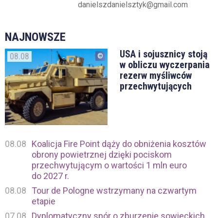
danielszdanielsztyk@gmail.com
NAJNOWSZE
USA i sojusznicy stoją
08.08
w obliczu wyczerpania
rezerw myśliwców
przechwytujących
08.08
Koalicja Fire Point dąży do obniżenia kosztów
obrony powietrznej dzięki pociskom
przechwytującym o wartości 1 mln euro
do 2027 r.
08.08
Tour de Pologne wstrzymany na czwartym
etapie
07.08
Dyplomatyczny spór o zburzenie sowieckich