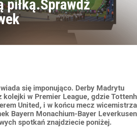
ą piłką.Sprawdź
ywek
owiada się imponująco. Derby Madrytu
 kolejki w Premier League, gdzie Totten
erem United, i w końcu mecz wicemistrza
ynek Bayern Monachium-Bayer Leverkusen
wych spotkań znajdziecie poniżej.