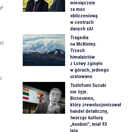
miesięcznie
ył
za moc
obliczeniową
w centrach
danych xAI
Tragedia
ść
na McKinley.
Trzech
himalaistów
z Łotwy zginęło
w górach, jednego
uratowano
l
Toshifumi Suzuki
nie żyje.
Biznesmen,
który zrewolucjonizował
handel detaliczny,
tworząc kulturę
„konbini”, miał 93
lata