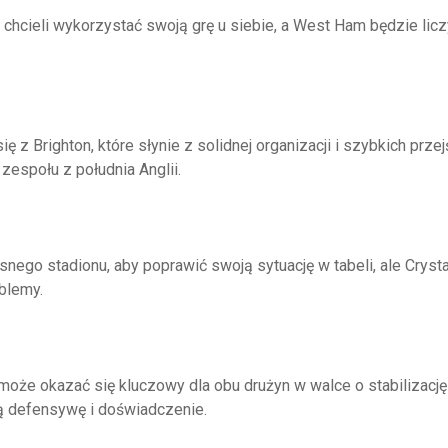
hcieli wykorzystać swoją grę u siebie, a West Ham będzie licz
 z Brighton, które słynie z solidnej organizacji i szybkich przej
espołu z południa Anglii.
ego stadionu, aby poprawić swoją sytuację w tabeli, ale Crysta
blemy.
oże okazać się kluczowy dla obu drużyn w walce o stabilizację
ną defensywę i doświadczenie.