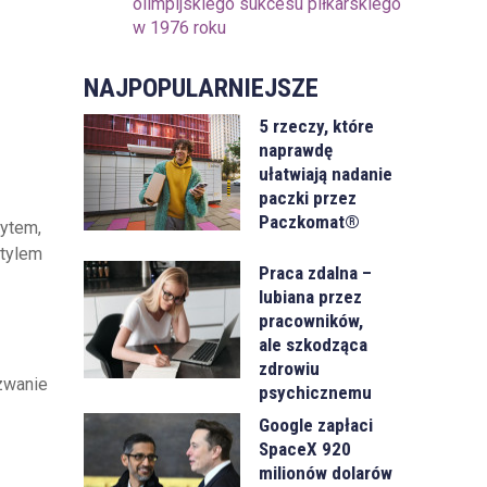
olimpijskiego sukcesu piłkarskiego
w 1976 roku
NAJPOPULARNIEJSZE
5 rzeczy, które
naprawdę
ułatwiają nadanie
paczki przez
Paczkomat®
rytem,
stylem
Praca zdalna –
lubiana przez
pracowników,
ale szkodząca
zdrowiu
zwanie
psychicznemu
Google zapłaci
SpaceX 920
milionów dolarów