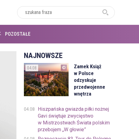
POZOSTAŁE
NAJNOWSZE
Zamek Książ
04.08
w Polsce
odzyskuje
przedwojenne
wnętrza
Hiszpańska gwiazda piłki nożnej
04.08
Gavi świętuje zwycięstwo
w Mistrzostwach Świata polskim
przebojem „W głowie”
Rozpoczęcie 83. Tour de Pologne