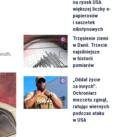
na rynek USA
większej liczby e-
papierosów
i saszetek
nikotynowych
Trzęsienie ziemi
w Danii. Trzecie
najsilniejsze
outh,
w historii
pomiarów
„Oddał życie
za innych”.
Ochroniarz
meczetu zginął,
ratując wiernych
podczas ataku
w USA