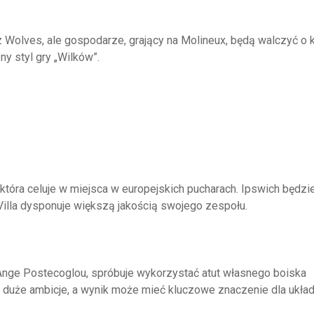
olves, ale gospodarze, grający na Molineux, będą walczyć o 
y styl gry „Wilków”.
, która celuje w miejsca w europejskich pucharach. Ipswich będzi
Villa dysponuje większą jakością swojego zespołu.
 Ange Postecoglou, spróbuje wykorzystać atut własnego boiska
 duże ambicje, a wynik może mieć kluczowe znaczenie dla ukła