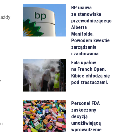
BP usuwa
ze stanowiska
każdy
przewodniczącego
Alberta
Manifolda.
Powodem kwestie
zarządzania
i zachowania
Fala upałów
na French Open.
Kibice chłodzą się
e
pod zraszaczami.
Personel FDA
zaskoczony
decyzją
umożliwiającą
du
wprowadzenie