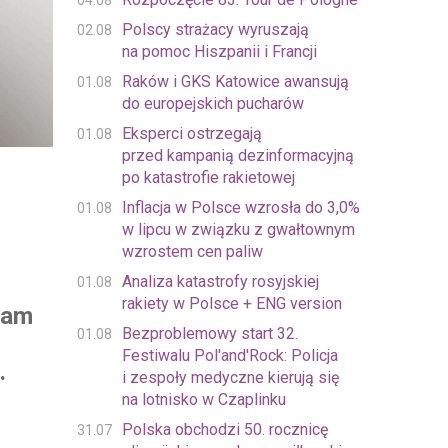
04.08
Polscy strażacy wyruszają
02.08
na pomoc Hiszpanii i Francji
Raków i GKS Katowice awansują
01.08
do europejskich pucharów
Eksperci ostrzegają
01.08
przed kampanią dezinformacyjną
po katastrofie rakietowej
Inflacja w Polsce wzrosła do 3,0%
01.08
w lipcu w związku z gwałtownym
wzrostem cen paliw
Analiza katastrofy rosyjskiej
01.08
rakiety w Polsce + ENG version
ham
Bezproblemowy start 32.
01.08
Festiwalu Pol'and'Rock: Policja
.
i zespoły medyczne kierują się
na lotnisko w Czaplinku
Polska obchodzi 50. rocznicę
31.07