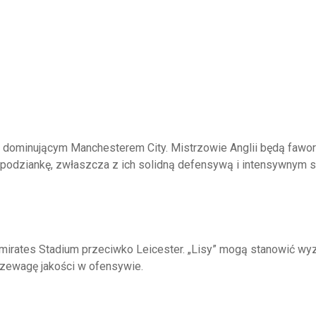
z dominującym Manchesterem City. Mistrzowie Anglii będą fawo
spodziankę, zwłaszcza z ich solidną defensywą i intensywnym 
Emirates Stadium przeciwko Leicester. „Lisy” mogą stanowić wy
rzewagę jakości w ofensywie.