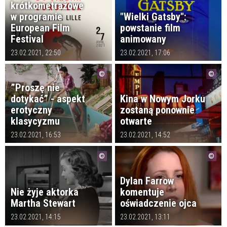
krótkometrażowe
w programie
"Wielki Gatsby":
European Film
powstanie film
Festival
animowany
23.02.2021, 22:50
23.02.2021, 17:06
”Proszę nie
dotykać” - aspekt
Kina w Nowym Jorku
erotyczny
zostaną ponownie
klasycyzmu
otwarte
23.02.2021, 16:53
23.02.2021, 14:52
Dylan Farrow
Nie żyje aktorka
komentuje
Martha Stewart
oświadczenie ojca
23.02.2021, 14:15
23.02.2021, 13:11