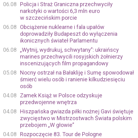
06.08
Policja i Straż Graniczna przechwyciły
narkotyki o wartości 6,3 mln euro
w szczecińskim porcie
06.08
Obciążenie nuklearne i fala upałów
doprowadziły Budapeszt do wyłączenia
ikonicznych świateł Parlamentu
06.08
„Wytnij, wydrukuj, schwytany”: ukraińscy
marines przechwycili rosyjskich żołnierzy
inscenizujących film propagandowy
05.08
Nocny ostrzał na Bałakliję i Sumę spowodował
śmierć wielu osób i ranienie kilkudziesięciu
osób
04.08
Zamek Książ w Polsce odzyskuje
przedwojenne wnętrza
04.08
Hiszpańska gwiazda piłki nożnej Gavi świętuje
zwycięstwo w Mistrzostwach Świata polskim
przebojem „W głowie”
04.08
Rozpoczęcie 83. Tour de Pologne