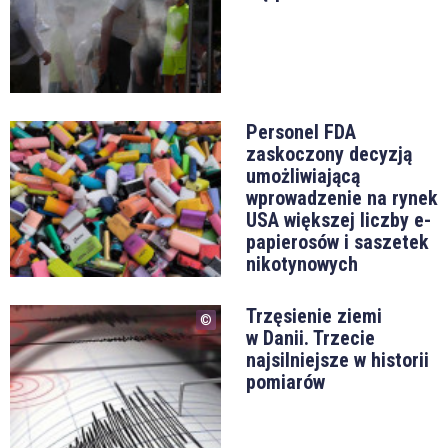
Personel FDA
zaskoczony decyzją
umożliwiającą
wprowadzenie na rynek
USA większej liczby e-
papierosów i saszetek
nikotynowych
Trzęsienie ziemi
w Danii. Trzecie
najsilniejsze w historii
pomiarów