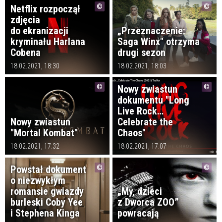
Netflix rozpoczął
zdjęcia
do ekranizacji
„Przeznaczenie:
kryminału Harlana
Saga Winx" otrzyma
Cobena
drugi sezon
18.02.2021, 18:30
18.02.2021, 18:03
Nowy zwiastun
dokumentu "Long
Live Rock…
Nowy zwiastun
Celebrate the
"Mortal Kombat"
Chaos"
18.02.2021, 17:32
18.02.2021, 17:07
Powstał dokument
o niezwykłym
romansie gwiazdy
„My, dzieci
burleski Coby Yee
z Dworca ZOO”
i Stephena Kinga
powracają