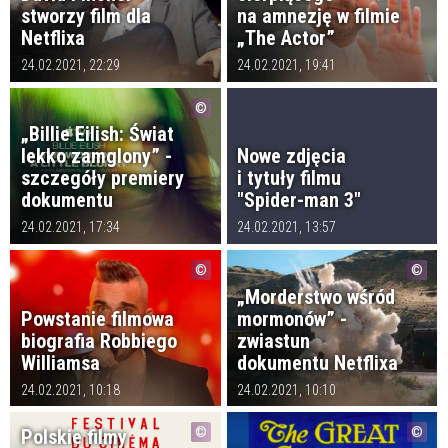
stworzy film dla
na amnezję w filmie
Netflixa
„The Actor”
24.02.2021, 22:29
24.02.2021, 19:41
„Billie Eilish: Świat
lekko zamglony” -
Nowe zdjęcia
szczegóły premiery
i tytuły filmu
dokumentu
"Spider-man 3"
24.02.2021, 17:34
24.02.2021, 13:57
„Morderstwo wśród
Powstanie filmowa
mormonów” -
biografia Robbiego
zwiastun
Williamsa
dokumentu Netflixa
24.02.2021, 10:18
24.02.2021, 10:10
Polskie filmy