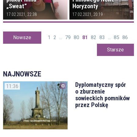
„Sweat”
Horyzonty
17.02.2021, 22:38
17.02.2021, 20:19
Nowsze
1
2
...
79
80
81
82
83
...
85
86
Starsze
NAJNOWSZE
Dyplomatyczny spór
11:36
o zburzenie
sowieckich pomników
przez Polskę