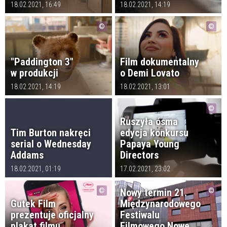
18.02.2021, 16:49
18.02.2021, 14:19
"Paddington 3"
Film dokumentalny
w produkcji
o Demi Lovato
18.02.2021, 14:19
18.02.2021, 13:01
Ruszyła ósma
Tim Burton nakręci
edycja konkursu
serial o Wednesday
Papaya Young
Addams
Directors
18.02.2021, 01:19
17.02.2021, 23:02
Nowy termin 21.
Gutek Film
Międzynarodowego
prezentuje oficjalny
Festiwalu
plakat filmu
Filmowego Nowe