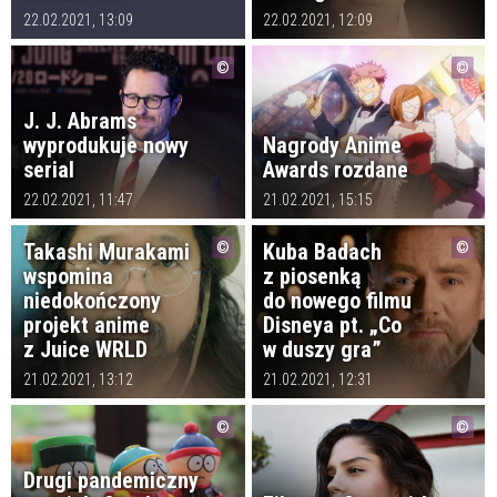
22.02.2021, 13:09
22.02.2021, 12:09
J. J. Abrams
wyprodukuje nowy
Nagrody Anime
serial
Awards rozdane
22.02.2021, 11:47
21.02.2021, 15:15
Takashi Murakami
Kuba Badach
wspomina
z piosenką
niedokończony
do nowego filmu
projekt anime
Disneya pt. „Co
z Juice WRLD
w duszy gra”
21.02.2021, 13:12
21.02.2021, 12:31
Drugi pandemiczny