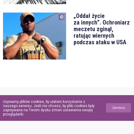
„Oddał życie
za innych”. Ochroniarz
meczetu zginął,
ratując wiernych
podczas ataku w USA
Używamy plików cookies, by ułatwić korzystanie z
POINFORMOWANI.PL
naszego serwisu. Jeśli nie chcesz, by pliki cookies były
Zamknij
zapisywane na Twoim dysku zmień ustawienia swojej
przeglądarki.
Polityka
prywatności
Polityka
plików