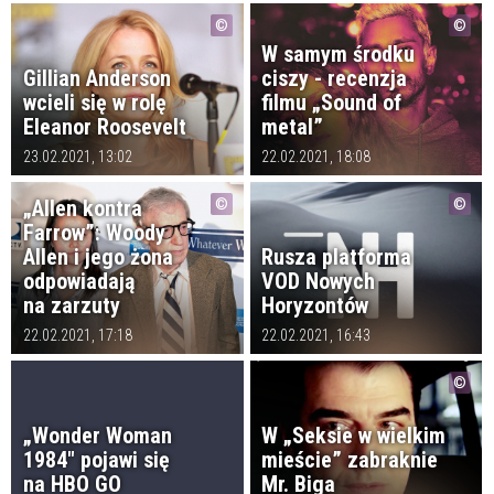
W samym środku
Gillian Anderson
ciszy - recenzja
wcieli się w rolę
filmu „Sound of
Eleanor Roosevelt
metal”
23.02.2021, 13:02
22.02.2021, 18:08
„Allen kontra
Farrow”: Woody
Allen i jego żona
Rusza platforma
odpowiadają
VOD Nowych
na zarzuty
Horyzontów
22.02.2021, 17:18
22.02.2021, 16:43
„Wonder Woman
W „Seksie w wielkim
1984" pojawi się
mieście” zabraknie
na HBO GO
Mr. Biga