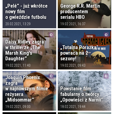
„Pelé” - już wkrótce
George R.R. Martin
nowy film
producentem
o gwieździe futbolu
serialu HBO
20.02.2021, 13:29
19.02.2021, 16:37
Daisy Ridley zagra
w thrillerze „The
„Totalna Porażka"
Marsh King’s
powraca na 2
Daughter”
sezony!
19.02.2021, 11:40
19.02.2021, 09:43
Joaquin Phoenix
zagra
w najnowszym filmie
Powstanie film
reżysera
fabularny o twórcy
„Midsommar”
„Opowieści z Narnii"
19.02.2021, 09:00
18.02.2021, 19:44