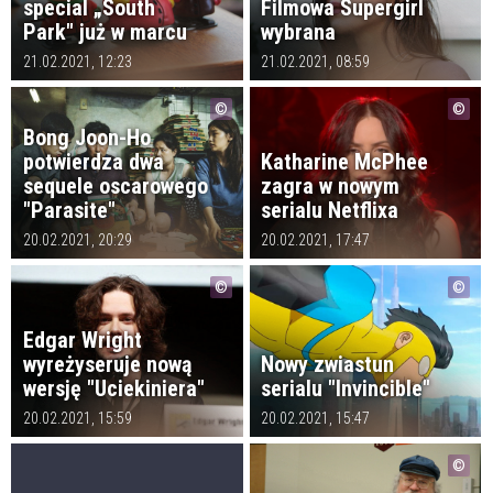
special „South
Filmowa Supergirl
Park" już w marcu
wybrana
21.02.2021, 12:23
21.02.2021, 08:59
Bong Joon-Ho
potwierdza dwa
Katharine McPhee
sequele oscarowego
zagra w nowym
"Parasite"
serialu Netflixa
20.02.2021, 20:29
20.02.2021, 17:47
Edgar Wright
wyreżyseruje nową
Nowy zwiastun
wersję "Uciekiniera"
serialu "Invincible"
20.02.2021, 15:59
20.02.2021, 15:47