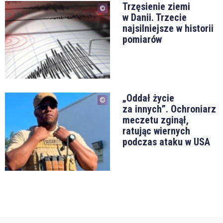
Trzęsienie ziemi
w Danii. Trzecie
najsilniejsze w historii
pomiarów
„Oddał życie
za innych”. Ochroniarz
meczetu zginął,
ratując wiernych
podczas ataku w USA