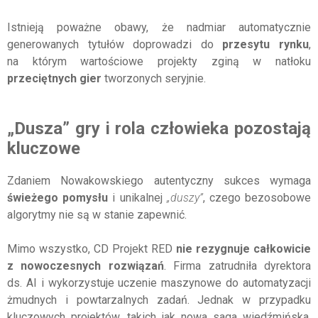
Istnieją poważne obawy, że nadmiar automatycznie
generowanych tytułów doprowadzi do
przesytu rynku
,
na którym wartościowe projekty zginą w natłoku
przeciętnych gier
tworzonych seryjnie.
„Dusza” gry i rola człowieka pozostają
kluczowe
Zdaniem Nowakowskiego autentyczny sukces wymaga
świeżego pomysłu
i unikalnej
„duszy”
, czego bezosobowe
algorytmy nie są w stanie zapewnić.
Mimo wszystko, CD Projekt RED
nie rezygnuje całkowicie
z nowoczesnych rozwiązań
. Firma zatrudniła dyrektora
ds. AI i wykorzystuje uczenie maszynowe do automatyzacji
żmudnych i powtarzalnych zadań. Jednak w przypadku
kluczowych projektów, takich jak nowa saga wiedźmińska,