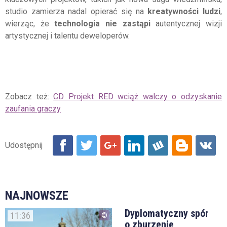
studio zamierza nadal opierać się na
kreatywności ludzi
,
wierząc, że
technologia nie zastąpi
autentycznej wizji
artystycznej i talentu deweloperów.
Zobacz też:
CD Projekt RED wciąż walczy o odzyskanie
zaufania graczy
NAJNOWSZE
Dyplomatyczny spór
11:36
o zburzenie