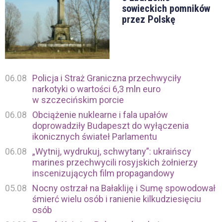
sowieckich pomników
przez Polskę
06.08
Policja i Straż Graniczna przechwyciły
narkotyki o wartości 6,3 mln euro
w szczecińskim porcie
06.08
Obciążenie nuklearne i fala upałów
doprowadziły Budapeszt do wyłączenia
ikonicznych świateł Parlamentu
06.08
„Wytnij, wydrukuj, schwytany”: ukraińscy
marines przechwycili rosyjskich żołnierzy
inscenizujących film propagandowy
05.08
Nocny ostrzał na Bałakliję i Sumę spowodował
śmierć wielu osób i ranienie kilkudziesięciu
osób