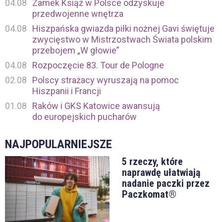
04.08
Zamek Książ w Polsce odzyskuje
przedwojenne wnętrza
04.08
Hiszpańska gwiazda piłki nożnej Gavi świętuje
zwycięstwo w Mistrzostwach Świata polskim
przebojem „W głowie”
04.08
Rozpoczęcie 83. Tour de Pologne
02.08
Polscy strażacy wyruszają na pomoc
Hiszpanii i Francji
01.08
Raków i GKS Katowice awansują
do europejskich pucharów
NAJPOPULARNIEJSZE
5 rzeczy, które
naprawdę ułatwiają
nadanie paczki przez
Paczkomat®