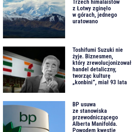
Trzech himalaistów
z Łotwy zginęło
w górach, jednego
uratowano
Toshifumi Suzuki nie
żyje. Biznesmen,
który zrewolucjonizował
handel detaliczny,
tworząc kulturę
„konbini”, miał 93 lata
BP usuwa
ze stanowiska
przewodniczącego
Alberta Manifolda.
Powodem kwestie