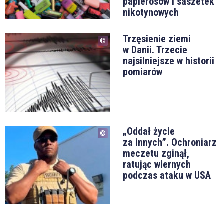
papierosów i saszetek
nikotynowych
Trzęsienie ziemi
w Danii. Trzecie
najsilniejsze w historii
pomiarów
„Oddał życie
za innych”. Ochroniarz
meczetu zginął,
ratując wiernych
podczas ataku w USA