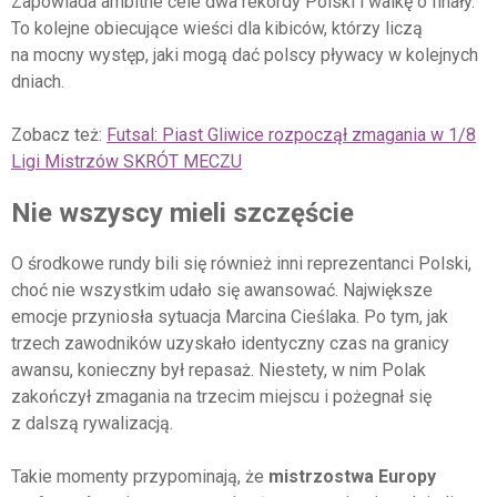
Zapowiada ambitne cele dwa rekordy Polski i walkę o finały.
To kolejne obiecujące wieści dla kibiców, którzy liczą
na mocny występ, jaki mogą dać polscy pływacy w kolejnych
dniach.
Zobacz też:
Futsal: Piast Gliwice rozpoczął zmagania w 1/8
Ligi Mistrzów SKRÓT MECZU
Nie wszyscy mieli szczęście
O środkowe rundy bili się również inni reprezentanci Polski,
choć nie wszystkim udało się awansować. Największe
emocje przyniosła sytuacja Marcina Cieślaka. Po tym, jak
trzech zawodników uzyskało identyczny czas na granicy
awansu, konieczny był repasaż. Niestety, w nim Polak
zakończył zmagania na trzecim miejscu i pożegnał się
z dalszą rywalizacją.
Takie momenty przypominają, że
mistrzostwa Europy