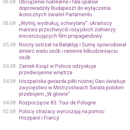
06.08
Obciążenie nuklearne i fala upałów
doprowadziły Budapeszt do wyłączenia
ikonicznych świateł Parlamentu
06.08
„Wytnij, wydrukuj, schwytany”: ukraińscy
marines przechwycili rosyjskich żołnierzy
inscenizujących film propagandowy
05.08
Nocny ostrzał na Bałakliję i Sumę spowodował
śmierć wielu osób i ranienie kilkudziesięciu
osób
04.08
Zamek Książ w Polsce odzyskuje
przedwojenne wnętrza
04.08
Hiszpańska gwiazda piłki nożnej Gavi świętuje
zwycięstwo w Mistrzostwach Świata polskim
przebojem „W głowie”
04.08
Rozpoczęcie 83. Tour de Pologne
02.08
Polscy strażacy wyruszają na pomoc
Hiszpanii i Francji