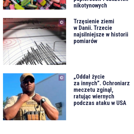
nikotynowych
Trzęsienie ziemi
w Danii. Trzecie
najsilniejsze w historii
pomiarów
„Oddał życie
za innych”. Ochroniarz
meczetu zginął,
ratując wiernych
podczas ataku w USA