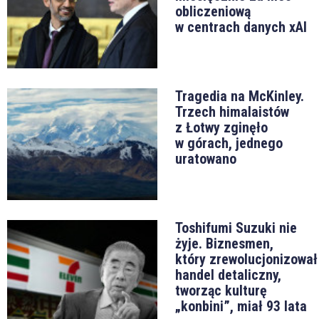
obliczeniową
w centrach danych xAI
Tragedia na McKinley.
Trzech himalaistów
z Łotwy zginęło
w górach, jednego
uratowano
Toshifumi Suzuki nie
żyje. Biznesmen,
który zrewolucjonizował
handel detaliczny,
tworząc kulturę
„konbini”, miał 93 lata