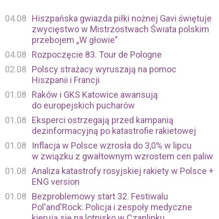
04.08
Hiszpańska gwiazda piłki nożnej Gavi świętuje
zwycięstwo w Mistrzostwach Świata polskim
przebojem „W głowie”
04.08
Rozpoczęcie 83. Tour de Pologne
02.08
Polscy strażacy wyruszają na pomoc
Hiszpanii i Francji
01.08
Raków i GKS Katowice awansują
do europejskich pucharów
01.08
Eksperci ostrzegają przed kampanią
dezinformacyjną po katastrofie rakietowej
01.08
Inflacja w Polsce wzrosła do 3,0% w lipcu
w związku z gwałtownym wzrostem cen paliw
01.08
Analiza katastrofy rosyjskiej rakiety w Polsce +
ENG version
01.08
Bezproblemowy start 32. Festiwalu
Pol'and'Rock: Policja i zespoły medyczne
kierują się na lotnisko w Czaplinku