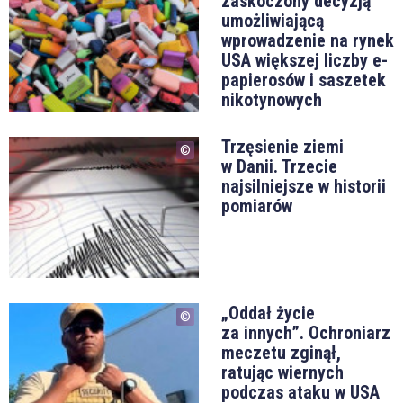
zaskoczony decyzją
umożliwiającą
wprowadzenie na rynek
USA większej liczby e-
papierosów i saszetek
nikotynowych
Trzęsienie ziemi
w Danii. Trzecie
najsilniejsze w historii
pomiarów
„Oddał życie
za innych”. Ochroniarz
meczetu zginął,
ratując wiernych
podczas ataku w USA