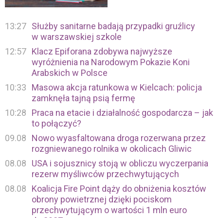
13:27
Służby sanitarne badają przypadki gruźlicy
w warszawskiej szkole
12:57
Klacz Epiforana zdobywa najwyższe
wyróżnienia na Narodowym Pokazie Koni
Arabskich w Polsce
10:33
Masowa akcja ratunkowa w Kielcach: policja
zamknęła tajną psią fermę
10:28
Praca na etacie i działalność gospodarcza – jak
to połączyć?
09.08
Nowo wyasfaltowana droga rozerwana przez
rozgniewanego rolnika w okolicach Gliwic
08.08
USA i sojusznicy stoją w obliczu wyczerpania
rezerw myśliwców przechwytujących
08.08
Koalicja Fire Point dąży do obniżenia kosztów
obrony powietrznej dzięki pociskom
przechwytującym o wartości 1 mln euro