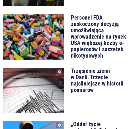
Personel FDA
zaskoczony decyzją
umożliwiającą
wprowadzenie na rynek
USA większej liczby e-
papierosów i saszetek
nikotynowych
Trzęsienie ziemi
w Danii. Trzecie
najsilniejsze w historii
pomiarów
„Oddał życie