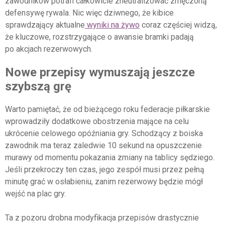
zawodników potrafi całkowicie zneutralizować zmęczoną
defensywę rywala. Nic więc dziwnego, że kibice
sprawdzający aktualne
wyniki na żywo
coraz częściej widzą,
że kluczowe, rozstrzygające o awansie bramki padają
po akcjach rezerwowych.
Nowe przepisy wymuszają jeszcze
szybszą grę
Warto pamiętać, że od bieżącego roku federacje piłkarskie
wprowadziły dodatkowe obostrzenia mające na celu
ukrócenie celowego opóźniania gry. Schodzący z boiska
zawodnik ma teraz zaledwie 10 sekund na opuszczenie
murawy od momentu pokazania zmiany na tablicy sędziego.
Jeśli przekroczy ten czas, jego zespół musi przez pełną
minutę grać w osłabieniu, zanim rezerwowy będzie mógł
wejść na plac gry.
Ta z pozoru drobna modyfikacja przepisów drastycznie