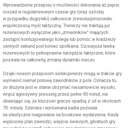
Wprowadzenie przepisu o możliwości dokonania aż pięciu
roszad w regulaminowym czasie gry (oraz szóstej
w przypadku dogrywki) całkowicie zrewolucjonizowało
współczesną myśl taktyczną. Trenerzy nie traktują już
rezerwowych wyłącznie jako „zmienników” mających
zastąpić kontuzjowanego kolegę lub pomóc w kradzieży
cennych sekund pod koniec spotkania. Dzisiejsza ławka
rezerwowych to pełnoprawne narzędzie taktyczne, które
pozwala na całkowitą zmianę dynamiki meczu.
Dzięki nowym przepisom selekcjonerzy mogą w trakcie gry
wymienić niemal połowę zawodników z pola. Oznacza to,
że drużyna jest w stanie utrzymać niesamowicie wysoki,
wręcz agresywny pressing przez pełne 90 minut, nie
obawiając się, że kluczowi gracze opadną z sił w okolicach
70. minuty. Szeroka i wyrównana kadra pozwala
na elastyczne reagowanie na boiskowe wydarzenia. Kiedy
wyjściowy plan zawodzi, wejście świeżych, głodnych gry