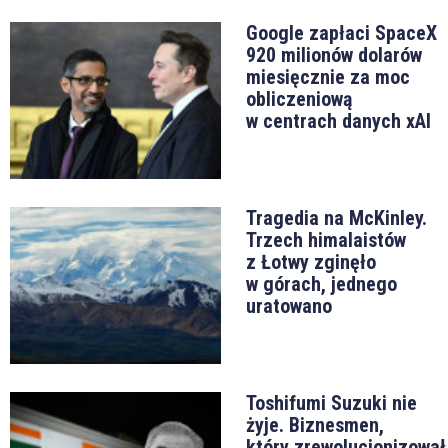
Google zapłaci SpaceX
920 milionów dolarów
miesięcznie za moc
obliczeniową
w centrach danych xAI
Tragedia na McKinley.
Trzech himalaistów
z Łotwy zginęło
w górach, jednego
uratowano
Toshifumi Suzuki nie
żyje. Biznesmen,
który zrewolucjonizował