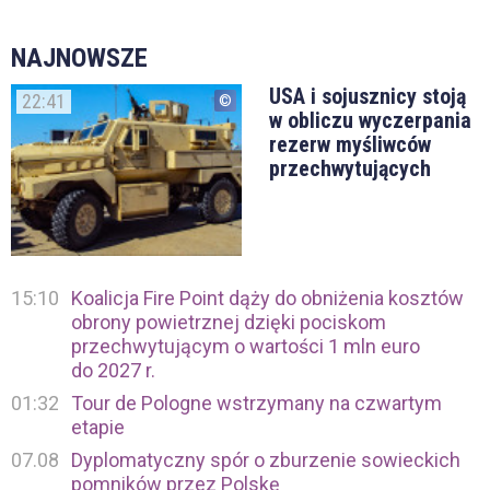
NAJNOWSZE
USA i sojusznicy stoją
22:41
w obliczu wyczerpania
rezerw myśliwców
przechwytujących
15:10
Koalicja Fire Point dąży do obniżenia kosztów
obrony powietrznej dzięki pociskom
przechwytującym o wartości 1 mln euro
do 2027 r.
01:32
Tour de Pologne wstrzymany na czwartym
etapie
07.08
Dyplomatyczny spór o zburzenie sowieckich
pomników przez Polskę