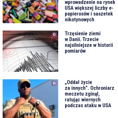
wprowadzenie na rynek
USA większej liczby e-
papierosów i saszetek
nikotynowych
Trzęsienie ziemi
w Danii. Trzecie
najsilniejsze w historii
pomiarów
„Oddał życie
za innych”. Ochroniarz
meczetu zginął,
ratując wiernych
podczas ataku w USA