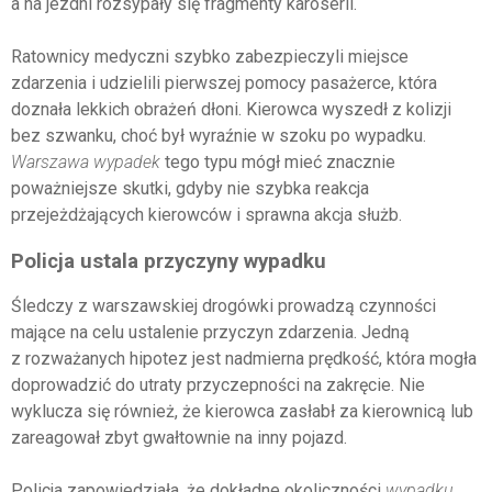
a na jezdni rozsypały się fragmenty karoserii.
Ratownicy medyczni szybko zabezpieczyli miejsce
zdarzenia i udzielili pierwszej pomocy pasażerce, która
doznała lekkich obrażeń dłoni. Kierowca wyszedł z kolizji
bez szwanku, choć był wyraźnie w szoku po wypadku.
Warszawa wypadek
tego typu mógł mieć znacznie
poważniejsze skutki, gdyby nie szybka reakcja
przejeżdżających kierowców i sprawna akcja służb.
Policja ustala przyczyny wypadku
Śledczy z warszawskiej drogówki prowadzą czynności
mające na celu ustalenie przyczyn zdarzenia. Jedną
z rozważanych hipotez jest nadmierna prędkość, która mogła
doprowadzić do utraty przyczepności na zakręcie. Nie
wyklucza się również, że kierowca zasłabł za kierownicą lub
zareagował zbyt gwałtownie na inny pojazd.
Policja zapowiedziała, że dokładne okoliczności
wypadku