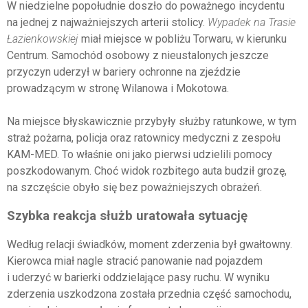
W niedzielne popołudnie doszło do poważnego incydentu
na jednej z najważniejszych arterii stolicy.
Wypadek na Trasie
Łazienkowskiej
miał miejsce w pobliżu Torwaru, w kierunku
Centrum. Samochód osobowy z nieustalonych jeszcze
przyczyn uderzył w bariery ochronne na zjeździe
prowadzącym w stronę Wilanowa i Mokotowa.
Na miejsce błyskawicznie przybyły służby ratunkowe, w tym
straż pożarna, policja oraz ratownicy medyczni z zespołu
KAM-MED. To właśnie oni jako pierwsi udzielili pomocy
poszkodowanym. Choć widok rozbitego auta budził grozę,
na szczęście obyło się bez poważniejszych obrażeń.
Szybka reakcja służb uratowała sytuację
Według relacji świadków, moment zderzenia był gwałtowny.
Kierowca miał nagle stracić panowanie nad pojazdem
i uderzyć w barierki oddzielające pasy ruchu. W wyniku
zderzenia uszkodzona została przednia część samochodu,