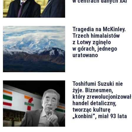
w centrach danych xAI
Tragedia na McKinley.
Trzech himalaistów
z Łotwy zginęło
w górach, jednego
uratowano
Toshifumi Suzuki nie
żyje. Biznesmen,
który zrewolucjonizował
handel detaliczny,
tworząc kulturę
„konbini”, miał 93 lata