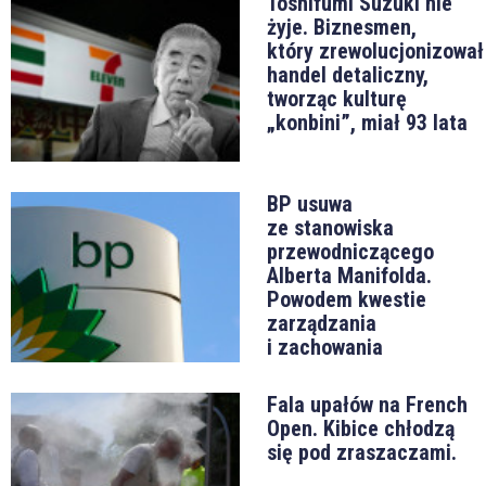
Toshifumi Suzuki nie
żyje. Biznesmen,
który zrewolucjonizował
handel detaliczny,
tworząc kulturę
„konbini”, miał 93 lata
BP usuwa
ze stanowiska
przewodniczącego
Alberta Manifolda.
Powodem kwestie
zarządzania
i zachowania
Fala upałów na French
Open. Kibice chłodzą
się pod zraszaczami.