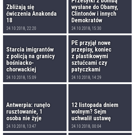
Przesyłki z bombą
Zbliżają się
wysłane do Obamy,
ćwiczenia Anakonda
Clintonów i innych
18
Demokratów
24.10.2018, 22:20
24.10.2018, 15:30
PE przyjął nowe
Starcia imigrantów
przepisy, koniec
z policją na granicy
z plastikowymi
bośniacko-
sztućcami czy
chorwackiej
patyczkami
24.10.2018, 15:09
24.10.2018, 14:29
Antwerpia: runęło
12 listopada dniem
rusztowanie, 1
wolnym? Sejm
osoba nie żyje
uchwalił ustawę
24.10.2018, 13:47
24.10.2018, 00:04