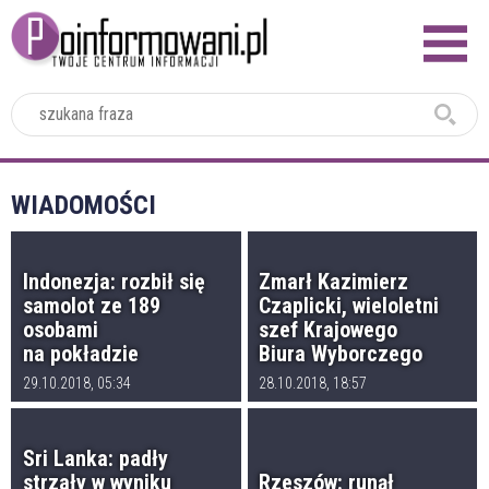
2024
WIADOMOŚCI
Indonezja: rozbił się
Zmarł Kazimierz
samolot ze 189
Czaplicki, wieloletni
osobami
szef Krajowego
na pokładzie
Biura Wyborczego
29.10.2018, 05:34
28.10.2018, 18:57
Sri Lanka: padły
strzały w wyniku
Rzeszów: runął