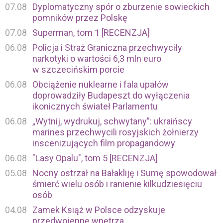
07.08
Dyplomatyczny spór o zburzenie sowieckich
pomników przez Polskę
07.08
Superman, tom 1 [RECENZJA]
06.08
Policja i Straż Graniczna przechwyciły
narkotyki o wartości 6,3 mln euro
w szczecińskim porcie
06.08
Obciążenie nuklearne i fala upałów
doprowadziły Budapeszt do wyłączenia
ikonicznych świateł Parlamentu
06.08
„Wytnij, wydrukuj, schwytany”: ukraińscy
marines przechwycili rosyjskich żołnierzy
inscenizujących film propagandowy
06.08
"Lasy Opalu", tom 5 [RECENZJA]
05.08
Nocny ostrzał na Bałakliję i Sumę spowodował
śmierć wielu osób i ranienie kilkudziesięciu
osób
04.08
Zamek Książ w Polsce odzyskuje
przedwojenne wnętrza