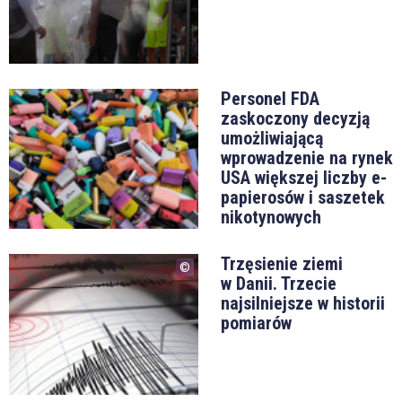
Personel FDA
zaskoczony decyzją
umożliwiającą
wprowadzenie na rynek
USA większej liczby e-
papierosów i saszetek
nikotynowych
Trzęsienie ziemi
w Danii. Trzecie
najsilniejsze w historii
pomiarów