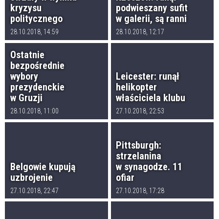
kryzysu
podwieszany sufit
politycznego
w galerii, są ranni
28.10.2018, 14:59
28.10.2018, 12:17
Ostatnie
bezpośrednie
wybory
Leicester: runął
prezydenckie
helikopter
w Gruzji
właściciela klubu
28.10.2018, 11:00
27.10.2018, 22:53
Pittsburgh:
strzelanina
Belgowie kupują
w synagodze. 11
uzbrojenie
ofiar
27.10.2018, 22:47
27.10.2018, 17:28