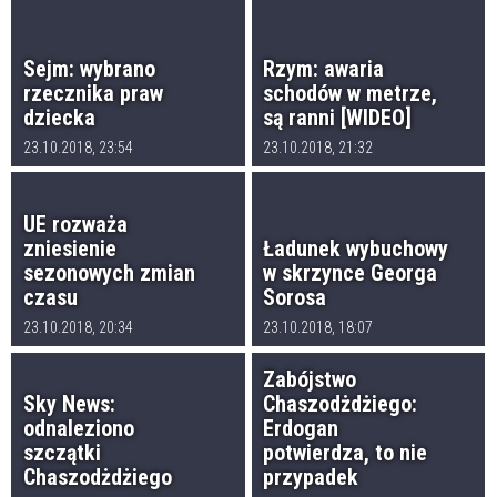
Sejm: wybrano
Rzym: awaria
rzecznika praw
schodów w metrze,
dziecka
są ranni [WIDEO]
23.10.2018, 23:54
23.10.2018, 21:32
UE rozważa
zniesienie
Ładunek wybuchowy
sezonowych zmian
w skrzynce Georga
czasu
Sorosa
23.10.2018, 20:34
23.10.2018, 18:07
Zabójstwo
Sky News:
Chaszodżdżiego:
odnaleziono
Erdogan
szczątki
potwierdza, to nie
Chaszodżdżiego
przypadek