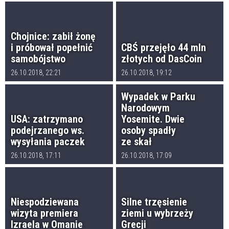
Chojnice: zabił żonę
i próbował popełnić
CBŚ przejęło 44 mln
samobójstwo
złotych od DasCoin
26.10.2018, 22:21
26.10.2018, 19:12
Wypadek w Parku
Narodowym
USA: zatrzymano
Yosemite. Dwie
podejrzanego ws.
osoby spadły
wysyłania paczek
ze skał
26.10.2018, 17:11
26.10.2018, 17:09
Niespodziewana
Silne trzęsienie
wizyta premiera
ziemi u wybrzeży
Izraela w Omanie
Grecji