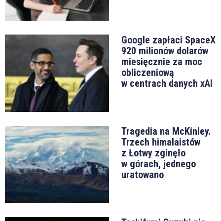
Google zapłaci SpaceX
920 milionów dolarów
miesięcznie za moc
obliczeniową
w centrach danych xAI
Tragedia na McKinley.
Trzech himalaistów
z Łotwy zginęło
w górach, jednego
uratowano