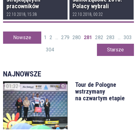
pracowników
Polacy wybrali
22.10.2018, 15:38
22.10.2018, 00:32
Nowsze
1
2
...
279
280
281
282
283
...
303
304
Starsze
NAJNOWSZE
Tour de Pologne
01:32
wstrzymany
na czwartym etapie