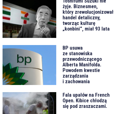
Toshifumi Suzuki nie
żyje. Biznesmen,
który zrewolucjonizował
handel detaliczny,
tworząc kulturę
„konbini”, miał 93 lata
BP usuwa
ze stanowiska
przewodniczącego
Alberta Manifolda.
Powodem kwestie
zarządzania
i zachowania
Fala upałów na French
Open. Kibice chłodzą
się pod zraszaczami.