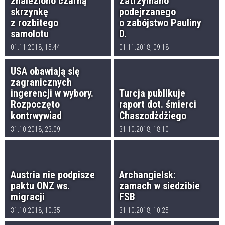
znaleziono czarną
Zatrzymano
skrzynkę
podejrzanego
z rozbitego
o zabójstwo Pauliny
samolotu
D.
01.11.2018, 15:44
01.11.2018, 09:18
USA obawiają się
zagranicznych
ingerencji w wybory.
Turcja publikuje
Rozpoczęto
raport dot. śmierci
kontrwywiad
Chaszodżdżiego
31.10.2018, 23:09
31.10.2018, 18:10
Austria nie podpisze
Archangielsk:
paktu ONZ ws.
zamach w siedzibie
migracji
FSB
31.10.2018, 10:35
31.10.2018, 10:25