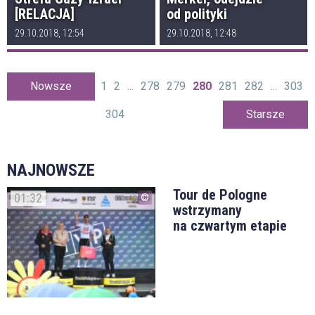
[RELACJA]
od polityki
29.10.2018, 12:54
29.10.2018, 12:48
Nowsze
1
2
...
278
279
280
281
282
...
303
304
Starsze
NAJNOWSZE
Tour de Pologne
01:32
wstrzymany
na czwartym etapie