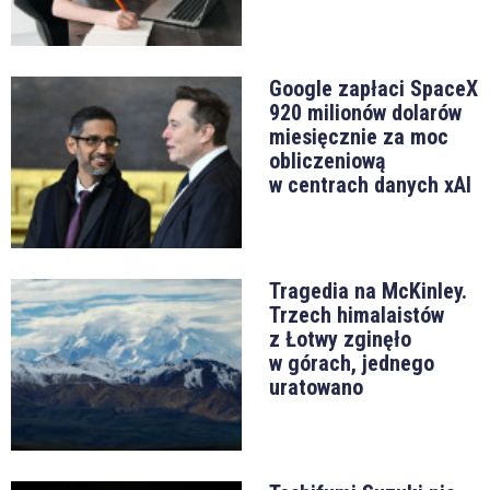
Google zapłaci SpaceX
920 milionów dolarów
miesięcznie za moc
obliczeniową
w centrach danych xAI
Tragedia na McKinley.
Trzech himalaistów
z Łotwy zginęło
w górach, jednego
uratowano