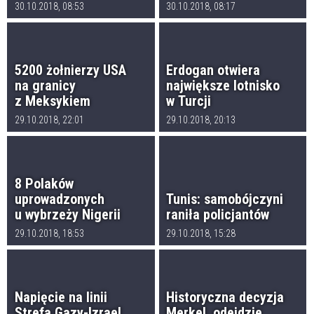
30.10.2018, 08:53
30.10.2018, 08:17
5200 żołnierzy USA
Erdogan otwiera
na granicy
największe lotnisko
z Meksykiem
w Turcji
29.10.2018, 22:01
29.10.2018, 20:13
8 Polaków
uprowadzonych
Tunis: samobójczyni
u wybrzeży Nigerii
raniła policjantów
29.10.2018, 18:53
29.10.2018, 15:28
Napięcie na linii
Historyczna decyzja
Strefa Gazy-Izrael
Merkel, odejdzie