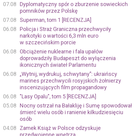
07.08
Dyplomatyczny spór o zburzenie sowieckich
pomników przez Polskę
07.08
Superman, tom 1 [RECENZJA]
06.08
Policja i Straż Graniczna przechwyciły
narkotyki o wartości 6,3 mln euro
w szczecińskim porcie
06.08
Obciążenie nuklearne i fala upałów
doprowadziły Budapeszt do wyłączenia
ikonicznych świateł Parlamentu
06.08
„Wytnij, wydrukuj, schwytany”: ukraińscy
marines przechwycili rosyjskich żołnierzy
inscenizujących film propagandowy
06.08
"Lasy Opalu", tom 5 [RECENZJA]
05.08
Nocny ostrzał na Bałakliję i Sumę spowodował
śmierć wielu osób i ranienie kilkudziesięciu
osób
04.08
Zamek Książ w Polsce odzyskuje
przedwojenne wnętrza