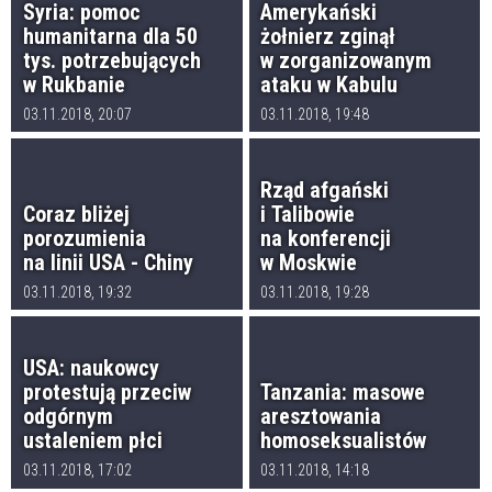
Syria: pomoc
Amerykański
humanitarna dla 50
żołnierz zginął
tys. potrzebujących
w zorganizowanym
w Rukbanie
ataku w Kabulu
03.11.2018, 20:07
03.11.2018, 19:48
Rząd afgański
Coraz bliżej
i Talibowie
porozumienia
na konferencji
na linii USA - Chiny
w Moskwie
03.11.2018, 19:32
03.11.2018, 19:28
USA: naukowcy
protestują przeciw
Tanzania: masowe
odgórnym
aresztowania
ustaleniem płci
homoseksualistów
03.11.2018, 17:02
03.11.2018, 14:18