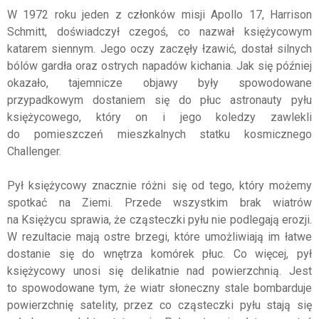
W 1972 roku jeden z członków misji Apollo 17, Harrison
Schmitt, doświadczył czegoś, co nazwał księżycowym
katarem siennym. Jego oczy zaczęły łzawić, dostał silnych
bólów gardła oraz ostrych napadów kichania. Jak się później
okazało, tajemnicze objawy były spowodowane
przypadkowym dostaniem się do płuc astronauty pyłu
księżycowego, który on i jego koledzy zawlekli
do pomieszczeń mieszkalnych statku kosmicznego
Challenger.
Pył księżycowy znacznie różni się od tego, który możemy
spotkać na Ziemi. Przede wszystkim brak wiatrów
na Księżycu sprawia, że cząsteczki pyłu nie podlegają erozji.
W rezultacie mają ostre brzegi, które umożliwiają im łatwe
dostanie się do wnętrza komórek płuc. Co więcej, pył
księżycowy unosi się delikatnie nad powierzchnią. Jest
to spowodowane tym, że wiatr słoneczny stale bombarduje
powierzchnię satelity, przez co cząsteczki pyłu stają się