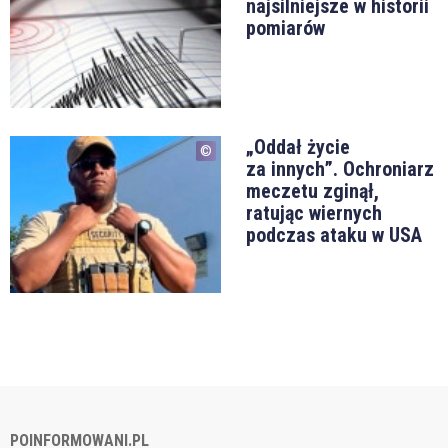
najsilniejsze w historii
pomiarów
„Oddał życie
za innych”. Ochroniarz
meczetu zginął,
ratując wiernych
podczas ataku w USA
POINFORMOWANI.PL