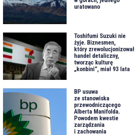
w górach, jednego
uratowano
Toshifumi Suzuki nie
żyje. Biznesmen,
który zrewolucjonizował
handel detaliczny,
tworząc kulturę
„konbini”, miał 93 lata
BP usuwa
ze stanowiska
przewodniczącego
Alberta Manifolda.
Powodem kwestie
zarządzania
i zachowania