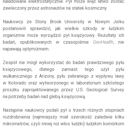
naładowane elektrostatycznie. Pył może więc łatwo zostać
zawleczony przez astronautów na statek kosmiczny.
Naukowcy ze Stony Brook University w Nowym Jorku
postanowili sprawdzić, jak wielkie szkody w ludzkim
organizmie może wyrządzić pył księżycowy. Rezultaty ich
badań, opublikowanych w czasopiśmie
GeoHealth
, nie
napawają optymizmem.
Zespół nie mógł wykorzystać do badań prawdziwego pyłu
księżycowego, dlatego zamiast tego użył pyłu
wulkanicznego z Arizony, pyłu zebranego z wypływu lawy
w Kolorado oraz wytworzonego w laboratorium szklistego
proszku zaprojektowanego przez U.S. Geological Survey
na potrzeby badań nad glebą księżycową.
Następnie naukowcy podali pył o trzech różnych stopniach
rozdrobnienia (najmniejszy miał szerokość zaledwie kilku
mikrometrów, czyli mniej niż włos ludzki) ludzkim komórkom