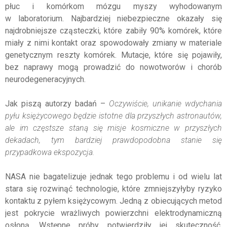
płuc i komórkom mózgu myszy wyhodowanym
w laboratorium. Najbardziej niebezpieczne okazały się
najdrobniejsze cząsteczki, które zabiły 90% komórek, które
miały z nimi kontakt oraz spowodowały zmiany w materiale
genetycznym reszty komórek. Mutacje, które się pojawiły,
bez naprawy mogą prowadzić do nowotworów i chorób
neurodegeneracyjnych.
Jak piszą autorzy badań –
Oczywiście, unikanie wdychania
pyłu księżycowego będzie istotne dla przyszłych astronautów,
ale im częstsze staną się misje kosmiczne w przyszłych
dekadach, tym bardziej prawdopodobna stanie się
przypadkowa ekspozycja.
NASA nie bagatelizuje jednak tego problemu i od wielu lat
stara się rozwinąć technologie, które zmniejszyłyby ryzyko
kontaktu z pyłem księżycowym. Jedną z obiecujących metod
jest pokrycie wrażliwych powierzchni elektrodynamiczną
osłoną. Wstępne próby potwierdziły jej skuteczność,