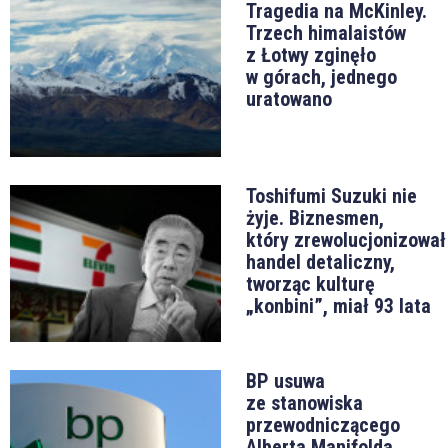
Tragedia na McKinley.
Trzech himalaistów
z Łotwy zginęło
w górach, jednego
uratowano
Toshifumi Suzuki nie
żyje. Biznesmen,
który zrewolucjonizował
handel detaliczny,
tworząc kulturę
„konbini”, miał 93 lata
BP usuwa
ze stanowiska
przewodniczącego
Alberta Manifolda.