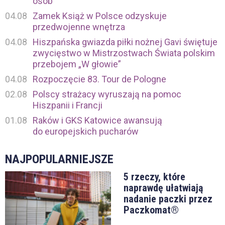
osób
04.08
Zamek Książ w Polsce odzyskuje
przedwojenne wnętrza
04.08
Hiszpańska gwiazda piłki nożnej Gavi świętuje
zwycięstwo w Mistrzostwach Świata polskim
przebojem „W głowie”
04.08
Rozpoczęcie 83. Tour de Pologne
02.08
Polscy strażacy wyruszają na pomoc
Hiszpanii i Francji
01.08
Raków i GKS Katowice awansują
do europejskich pucharów
NAJPOPULARNIEJSZE
5 rzeczy, które
naprawdę ułatwiają
nadanie paczki przez
Paczkomat®