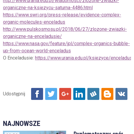
http://www.urania.edu.pl/wiadomosci/zlozone-zwiazki-
organiczne-na-ksiezycu-saturna-4486.html
https://www.swri.org/press-release/evidence-complex-
organic-molecules-enceladus
http://www.pulskosmosu.pl/2018/06/27/zlozone-zwiazki-
organiczne-na-enceladusie/
https://www.nasa.gov/feature/jpl/complex-organics-bubble-
up-from-ocean-world-enceladus
O Enceladusie:
https://www.urania.edu.pl/ksiezyce/enceladus.
NAJNOWSZE
Dyplomatyczny spór