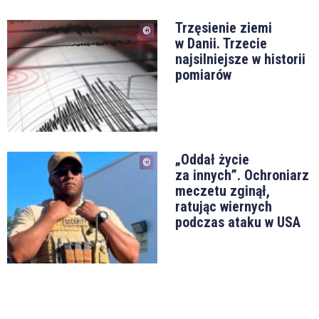
Trzęsienie ziemi
w Danii. Trzecie
najsilniejsze w historii
pomiarów
„Oddał życie
za innych”. Ochroniarz
meczetu zginął,
ratując wiernych
podczas ataku w USA