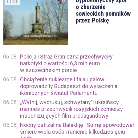
11:36
o zburzenie
sowieckich pomników
przez Polskę
06.08
Policja i Straż Graniczna przechwyciły
narkotyki o wartości 6,3 mln euro
w szczecińskim porcie
06.08
Obciążenie nuklearne i fala upałów
doprowadziły Budapeszt do wyłączenia
ikonicznych świateł Parlamentu
06.08
„Wytnij, wydrukuj, schwytany”: ukraińscy
marines przechwycili rosyjskich żołnierzy
inscenizujących film propagandowy
05.08
Nocny ostrzał na Bałakliję i Sumę spowodował
śmierć wielu osób i ranienie kilkudziesięciu