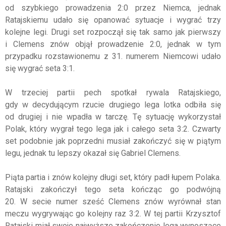
od szybkiego prowadzenia 2:0 przez Niemca, jednak
Ratajskiemu udało się opanować sytuacje i wygrać trzy
kolejne legi. Drugi set rozpoczął się tak samo jak pierwszy
i Clemens znów objął prowadzenie 2:0, jednak w tym
przypadku rozstawionemu z 31. numerem Niemcowi udało
się wygrać seta 3:1.
W trzeciej partii pech spotkał rywala Ratajskiego,
gdy w decydującym rzucie drugiego lega lotka odbiła się
od drugiej i nie wpadła w tarczę. Tę sytuację wykorzystał
Polak, który wygrał tego lega jak i całego seta 3:2. Czwarty
set podobnie jak poprzedni musiał zakończyć się w piątym
legu, jednak tu lepszy okazał się Gabriel Clemens.
Piąta partia i znów kolejny długi set, który padł łupem Polaka.
Ratajski zakończył tego seta kończąc go podwójną
20. W secie numer sześć Clemens znów wyrównał stan
meczu wygrywając go kolejny raz 3:2. W tej partii Krzysztof
Ratajski miał swoje najwyższe zakończenie lega wynoszące