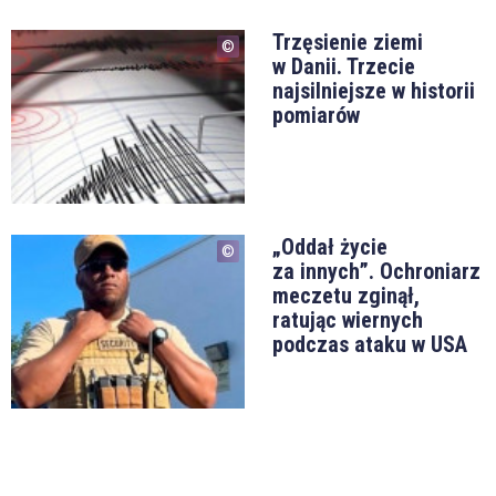
Trzęsienie ziemi
w Danii. Trzecie
najsilniejsze w historii
pomiarów
„Oddał życie
za innych”. Ochroniarz
meczetu zginął,
ratując wiernych
podczas ataku w USA