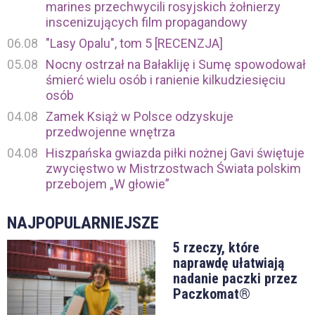
marines przechwycili rosyjskich żołnierzy
inscenizujących film propagandowy
06.08
"Lasy Opalu", tom 5 [RECENZJA]
05.08
Nocny ostrzał na Bałakliję i Sumę spowodował
śmierć wielu osób i ranienie kilkudziesięciu
osób
04.08
Zamek Książ w Polsce odzyskuje
przedwojenne wnętrza
04.08
Hiszpańska gwiazda piłki nożnej Gavi świętuje
zwycięstwo w Mistrzostwach Świata polskim
przebojem „W głowie”
NAJPOPULARNIEJSZE
5 rzeczy, które
naprawdę ułatwiają
nadanie paczki przez
Paczkomat®