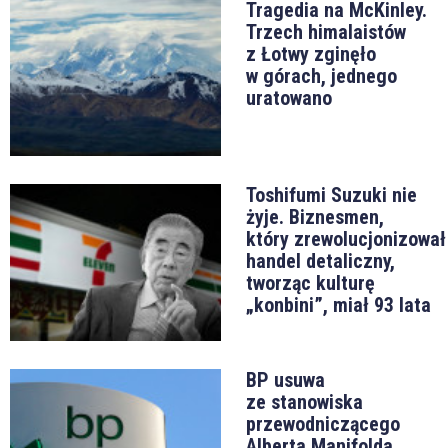
Tragedia na McKinley.
Trzech himalaistów
z Łotwy zginęło
w górach, jednego
uratowano
Toshifumi Suzuki nie
żyje. Biznesmen,
który zrewolucjonizował
handel detaliczny,
tworząc kulturę
„konbini”, miał 93 lata
BP usuwa
ze stanowiska
przewodniczącego
Alberta Manifolda.