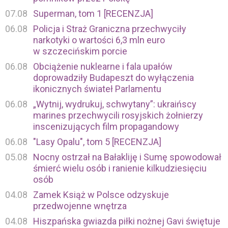
07.08
Superman, tom 1 [RECENZJA]
06.08
Policja i Straż Graniczna przechwyciły
narkotyki o wartości 6,3 mln euro
w szczecińskim porcie
06.08
Obciążenie nuklearne i fala upałów
doprowadziły Budapeszt do wyłączenia
ikonicznych świateł Parlamentu
06.08
„Wytnij, wydrukuj, schwytany”: ukraińscy
marines przechwycili rosyjskich żołnierzy
inscenizujących film propagandowy
06.08
"Lasy Opalu", tom 5 [RECENZJA]
05.08
Nocny ostrzał na Bałakliję i Sumę spowodował
śmierć wielu osób i ranienie kilkudziesięciu
osób
04.08
Zamek Książ w Polsce odzyskuje
przedwojenne wnętrza
04.08
Hiszpańska gwiazda piłki nożnej Gavi świętuje