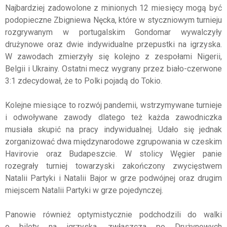
Najbardziej zadowolone z minionych 12 miesięcy mogą być
podopieczne Zbigniewa Nęcka, które w styczniowym turnieju
rozgrywanym w portugalskim Gondomar wywalczyły
drużynowe oraz dwie indywidualne przepustki na igrzyska.
W zawodach zmierzyły się kolejno z zespołami Nigerii,
Belgii i Ukrainy. Ostatni mecz wygrany przez biało-czerwone
3:1 zdecydował, że to Polki pojadą do Tokio.
Kolejne miesiące to rozwój pandemii, wstrzymywane turnieje
i odwoływane zawody dlatego też każda zawodniczka
musiała skupić na pracy indywidualnej. Udało się jednak
zorganizować dwa międzynarodowe zgrupowania w czeskim
Havirovie oraz Budapeszcie. W stolicy Węgier panie
rozegrały turniej towarzyski zakończony zwycięstwem
Natalii Partyki i Natalii Bajor w grze podwójnej oraz drugim
miejscem Natalii Partyki w grze pojedynczej.
Panowie również optymistycznie podchodzili do walki
o bilety na igrzyska, zwłaszcza po Drużynowych