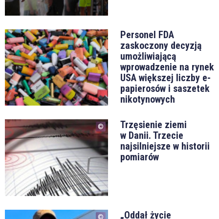
Personel FDA
zaskoczony decyzją
umożliwiającą
wprowadzenie na rynek
USA większej liczby e-
papierosów i saszetek
nikotynowych
Trzęsienie ziemi
w Danii. Trzecie
najsilniejsze w historii
pomiarów
„Oddał życie