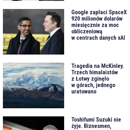
Google zapłaci SpaceX
920 milionów dolarów
miesięcznie za moc
obliczeniową
w centrach danych xAI
Tragedia na McKinley.
Trzech himalaistów
z Łotwy zginęło
w górach, jednego
uratowano
Toshifumi Suzuki nie
żyje. Biznesmen,