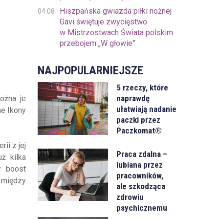
Hiszpańska gwiazda piłki nożnej
04.08
Gavi świętuje zwycięstwo
w Mistrzostwach Świata polskim
przebojem „W głowie”
NAJPOPULARNIEJSZE
5 rzeczy, które
naprawdę
ożna je
ułatwiają nadanie
ne Ikony
paczki przez
Paczkomat®
ii z jej
Praca zdalna –
ż kilka
lubiana przez
y boost
pracowników,
o między
ale szkodząca
zdrowiu
psychicznemu