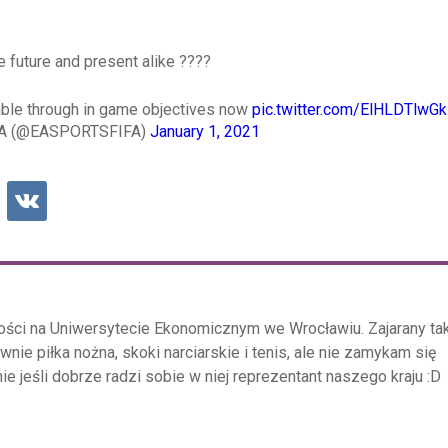
he future and present alike ????
able through in game objectives now
pic.twitter.com/ElHLDTlwGk
FA (@EASPORTSFIFA)
January 1, 2021
ości na Uniwersytecie Ekonomicznym we Wrocławiu. Zajarany ta
ównie piłka nożna, skoki narciarskie i tenis, ale nie zamykam się
e jeśli dobrze radzi sobie w niej reprezentant naszego kraju :D