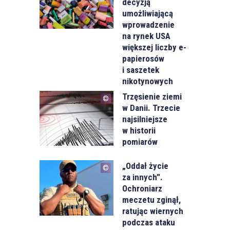
decyzją
umożliwiającą
wprowadzenie
na rynek USA
większej liczby e-
papierosów
i saszetek
nikotynowych
Trzęsienie ziemi
w Danii. Trzecie
najsilniejsze
w historii
pomiarów
„Oddał życie
za innych”.
Ochroniarz
meczetu zginął,
ratując wiernych
podczas ataku