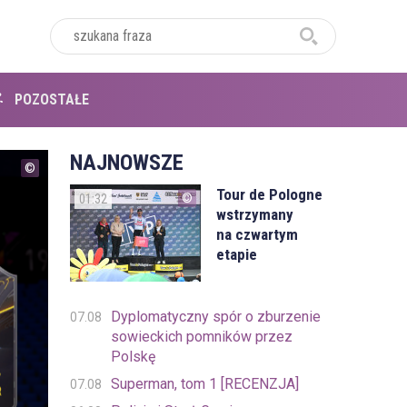
POZOSTAŁE
NAJNOWSZE
Tour de Pologne
01:32
wstrzymany
na czwartym
etapie
Dyplomatyczny spór o zburzenie
07.08
sowieckich pomników przez
Polskę
Superman, tom 1 [RECENZJA]
07.08