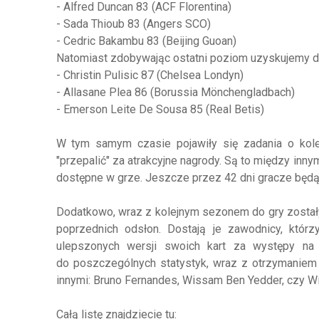
- Alfred Duncan 83 (ACF Florentina)
- Sada Thioub 83 (Angers SCO)
- Cedric Bakambu 83 (Beijing Guoan)
Natomiast zdobywając ostatni poziom uzyskujemy do
- Christin Pulisic 87 (Chelsea Londyn)
- Allasane Plea 86 (Borussia Mönchengladbach)
- Emerson Leite De Sousa 85 (Real Betis)
W tym samym czasie pojawiły się zadania o kole
"przepalić" za atrakcyjne nagrody. Są to między inn
dostępne w grze. Jeszcze przez 42 dni gracze będą
Dodatkowo, wraz z kolejnym sezonem do gry zostały
poprzednich odsłon. Dostają je zawodnicy, którz
ulepszonych wersji swoich kart za występy na
do poszczególnych statystyk, wraz z otrzymaniem p
innymi: Bruno Fernandes, Wissam Ben Yedder, czy Wil
Całą listę znajdziecie tu: