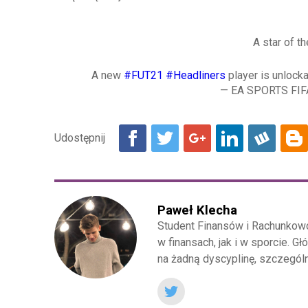
A star of t
A new
#FUT21
#Headliners
player is unlock
— EA SPORTS FI
Paweł Klecha
Student Finansów i Rachunkow
w finansach, jak i w sporcie. Gł
na żadną dyscyplinę, szczególni