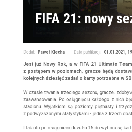
FIFA 21: nowy sez
Dodał:
Paweł Klecha
Data publikacji:
01.01.2021, 1
Jest już Nowy Rok, a w FIFA 21 Ultimate Team
z postępem w poziomach, gracze będą dostawal
kolejnych dziesięć zadań o karty potrzebne w SB
W czasie trwania trzeciego sezonu, gracze, zdobyw
zaawansowania. Po osiągnięciu każdego z nich bę
stadionu. Wyjątkiem są poziomy piętnasty i trzydzi
z podwyższonymi statystykami - jedna z trzech dos
I tak oto po osiągnieciu level-u 15 do wyboru są kart