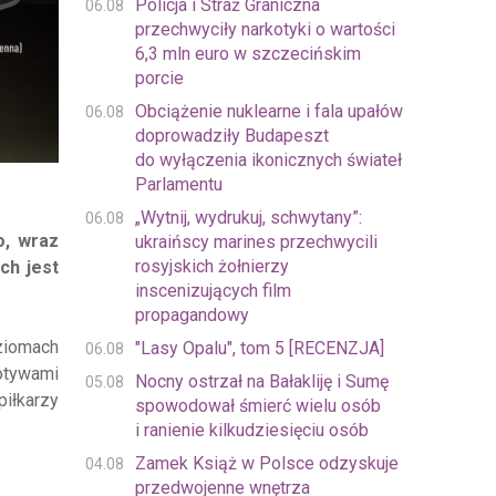
Policja i Straż Graniczna
06.08
przechwyciły narkotyki o wartości
6,3 mln euro w szczecińskim
porcie
Obciążenie nuklearne i fala upałów
06.08
doprowadziły Budapeszt
do wyłączenia ikonicznych świateł
Parlamentu
„Wytnij, wydrukuj, schwytany”:
06.08
o, wraz
ukraińscy marines przechwycili
rosyjskich żołnierzy
ch jest
inscenizujących film
propagandowy
oziomach
"Lasy Opalu", tom 5 [RECENZJA]
06.08
otywami
Nocny ostrzał na Bałakliję i Sumę
05.08
piłkarzy
spowodował śmierć wielu osób
i ranienie kilkudziesięciu osób
Zamek Książ w Polsce odzyskuje
04.08
przedwojenne wnętrza