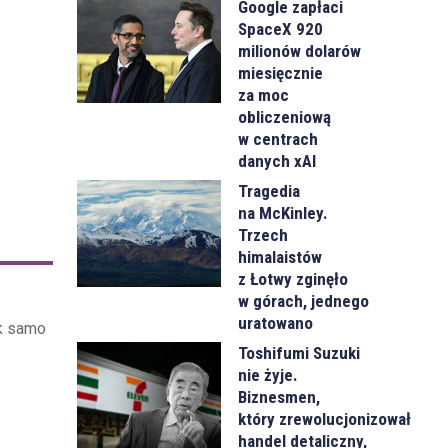
Google zapłaci
SpaceX 920
milionów dolarów
miesięcznie
za moc
obliczeniową
w centrach
danych xAI
Tragedia
na McKinley.
Trzech
himalaistów
z Łotwy zginęło
w górach, jednego
uratowano
k samo
Toshifumi Suzuki
nie żyje.
Biznesmen,
który zrewolucjonizował
handel detaliczny,