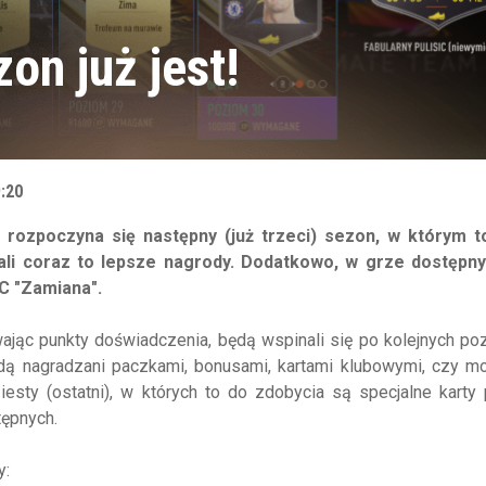
on już jest!
9:20
 rozpoczyna się następny (już trzeci) sezon, w którym t
i coraz to lepsze nagrody. Dodatkowo, w grze dostępny
C "Zamiana".
ając punkty doświadczenia, będą wspinali się po kolejnych p
dą nagradzani paczkami, bonusami, kartami klubowymi, czy m
esty (ostatni), w których to do zdobycia są specjalne karty 
tępnych.
y: