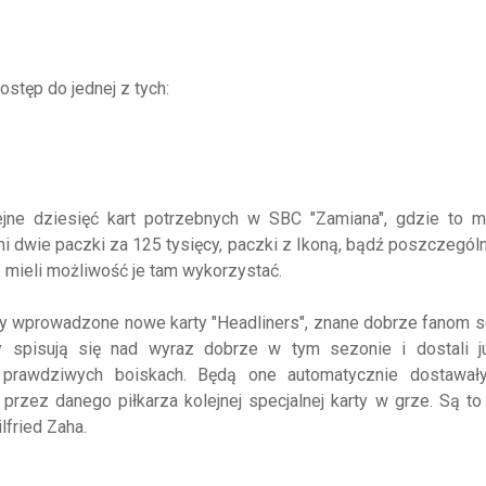
stęp do jednej z tych:
jne dziesięć kart potrzebnych w SBC "Zamiana", gdzie to m
ymi dwie paczki za 125 tysięcy, paczki z Ikoną, bądź poszczegól
 mieli możliwość je tam wykorzystać.
 wprowadzone nowe karty "Headliners", znane dobrze fanom ser
y spisują się nad wyraz dobrze w tym sezonie i dostali ju
 prawdziwych boiskach. Będą one automatycznie dostawał
rzez danego piłkarza kolejnej specjalnej karty w grze. Są t
fried Zaha.