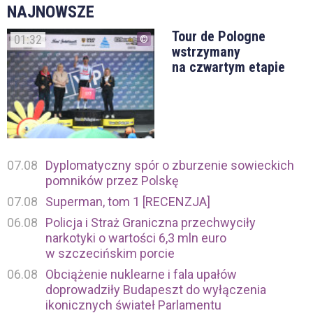
NAJNOWSZE
Tour de Pologne
01:32
wstrzymany
na czwartym etapie
07.08
Dyplomatyczny spór o zburzenie sowieckich
pomników przez Polskę
07.08
Superman, tom 1 [RECENZJA]
06.08
Policja i Straż Graniczna przechwyciły
narkotyki o wartości 6,3 mln euro
w szczecińskim porcie
06.08
Obciążenie nuklearne i fala upałów
doprowadziły Budapeszt do wyłączenia
ikonicznych świateł Parlamentu