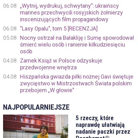
06.08
„Wytnij, wydrukuj, schwytany”: ukraińscy
marines przechwycili rosyjskich żołnierzy
inscenizujących film propagandowy
06.08
"Lasy Opalu", tom 5 [RECENZJA]
05.08
Nocny ostrzał na Bałakliję i Sumę spowodował
śmierć wielu osób i ranienie kilkudziesięciu
osób
04.08
Zamek Książ w Polsce odzyskuje
przedwojenne wnętrza
04.08
Hiszpańska gwiazda piłki nożnej Gavi świętuje
zwycięstwo w Mistrzostwach Świata polskim
przebojem „W głowie”
NAJPOPULARNIEJSZE
5 rzeczy, które
naprawdę ułatwiają
nadanie paczki przez