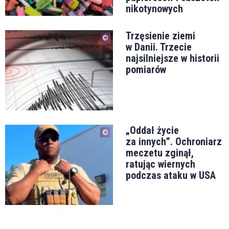
nikotynowych
Trzęsienie ziemi
w Danii. Trzecie
najsilniejsze w historii
pomiarów
„Oddał życie
za innych”. Ochroniarz
meczetu zginął,
ratując wiernych
podczas ataku w USA