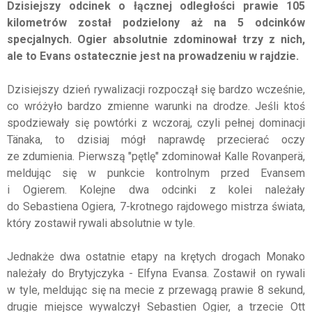
Dzisiejszy odcinek o łącznej odległości prawie 105
kilometrów został podzielony aż na 5 odcinków
specjalnych. Ogier absolutnie zdominował trzy z nich,
ale to Evans ostatecznie jest na prowadzeniu w rajdzie.
Dzisiejszy dzień rywalizacji rozpoczął się bardzo wcześnie,
co wróżyło bardzo zmienne warunki na drodze. Jeśli ktoś
spodziewały się powtórki z wczoraj, czyli pełnej dominacji
Tänaka, to dzisiaj mógł naprawdę przecierać oczy
ze zdumienia. Pierwszą "pętlę" zdominował Kalle Rovanperä,
meldując się w punkcie kontrolnym przed Evansem
i Ogierem. Kolejne dwa odcinki z kolei należały
do Sebastiena Ogiera, 7-krotnego rajdowego mistrza świata,
który zostawił rywali absolutnie w tyle.
Jednakże dwa ostatnie etapy na krętych drogach Monako
należały do Brytyjczyka - Elfyna Evansa. Zostawił on rywali
w tyle, meldując się na mecie z przewagą prawie 8 sekund,
drugie miejsce wywalczył Sebastien Ogier, a trzecie Ott