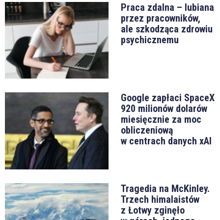
Praca zdalna – lubiana
przez pracowników,
ale szkodząca zdrowiu
psychicznemu
Google zapłaci SpaceX
920 milionów dolarów
miesięcznie za moc
obliczeniową
w centrach danych xAI
Tragedia na McKinley.
Trzech himalaistów
z Łotwy zginęło