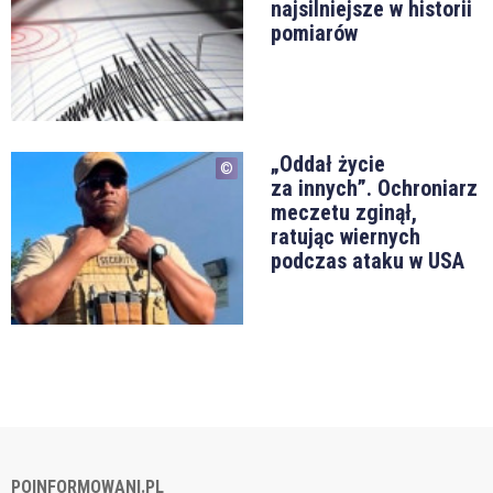
najsilniejsze w historii
pomiarów
„Oddał życie
za innych”. Ochroniarz
meczetu zginął,
ratując wiernych
podczas ataku w USA
POINFORMOWANI.PL