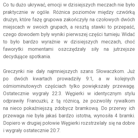
Co tu dużo ukrywać, emocji w dzisiejszych meczach nie było
praktycznie w ogóle. Różnica poziomów między czwórką
drużyn, które fazę grupowa zakończyły na czołowych dwóch
miejscach w swoich grupach, a resztą stawki to przepaść,
czego dowodem były wyniki pierwszej części turnieju. Widać
to było bardzo wyraźnie w dzisiejszych meczach, choć
faworytki momentami oszczędzały siły na jutrzejsze
decydujące spotkania.
Greczynki nie dały najmniejszych szans Słowaczkom. Już
po dwóch kwartach prowadziły 9:1, a w kolejnych
ośmiominutowych częściach tylko powiększały przewagę.
Ostatecznie wygrały 22:3. Węgierki w identycznym stylu
odprawiły Francuzki, z tą różnicą, że pozwoliły rywalkom
na nieco pokaźniejszą zdobycz bramkową. Do przerwy ich
przewaga nie była jakaś bardzo istotna, wynosiła 4 bramki.
Dopiero w drugiej połowie Węgierki rozstrzelały się na dobre
i wygrały ostatecznie 20:7.