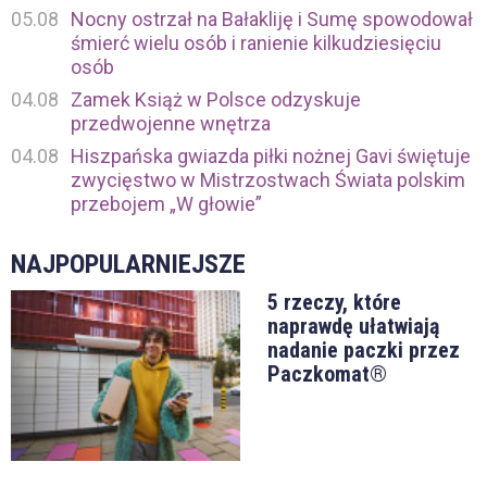
05.08
Nocny ostrzał na Bałakliję i Sumę spowodował
śmierć wielu osób i ranienie kilkudziesięciu
osób
04.08
Zamek Książ w Polsce odzyskuje
przedwojenne wnętrza
04.08
Hiszpańska gwiazda piłki nożnej Gavi świętuje
zwycięstwo w Mistrzostwach Świata polskim
przebojem „W głowie”
NAJPOPULARNIEJSZE
5 rzeczy, które
naprawdę ułatwiają
nadanie paczki przez
Paczkomat®