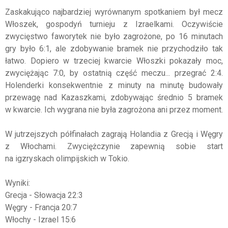
Zaskakująco najbardziej wyrównanym spotkaniem był mecz
Włoszek, gospodyń turnieju z Izraelkami. Oczywiście
zwycięstwo faworytek nie było zagrożone, po 16 minutach
gry było 6:1, ale zdobywanie bramek nie przychodziło tak
łatwo. Dopiero w trzeciej kwarcie Włoszki pokazały moc,
zwyciężając 7:0, by ostatnią część meczu... przegrać 2:4.
Holenderki konsekwentnie z minuty na minutę budowały
przewagę nad Kazaszkami, zdobywając średnio 5 bramek
w kwarcie. Ich wygrana nie była zagrożona ani przez moment.
W jutrzejszych półfinałach zagrają Holandia z Grecją i Węgry
z Włochami. Zwyciężczynie zapewnią sobie start
na igzryskach olimpijskich w Tokio.
Wyniki:
Grecja - Słowacja 22:3
Węgry - Francja 20:7
Włochy - Izrael 15:6