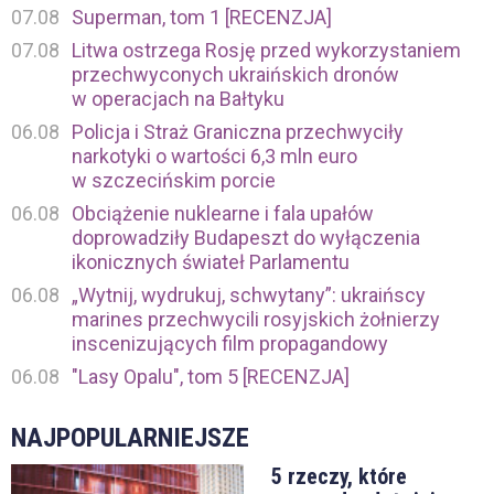
07.08
Superman, tom 1 [RECENZJA]
07.08
Litwa ostrzega Rosję przed wykorzystaniem
przechwyconych ukraińskich dronów
w operacjach na Bałtyku
06.08
Policja i Straż Graniczna przechwyciły
narkotyki o wartości 6,3 mln euro
w szczecińskim porcie
06.08
Obciążenie nuklearne i fala upałów
doprowadziły Budapeszt do wyłączenia
ikonicznych świateł Parlamentu
06.08
„Wytnij, wydrukuj, schwytany”: ukraińscy
marines przechwycili rosyjskich żołnierzy
inscenizujących film propagandowy
06.08
"Lasy Opalu", tom 5 [RECENZJA]
NAJPOPULARNIEJSZE
5 rzeczy, które