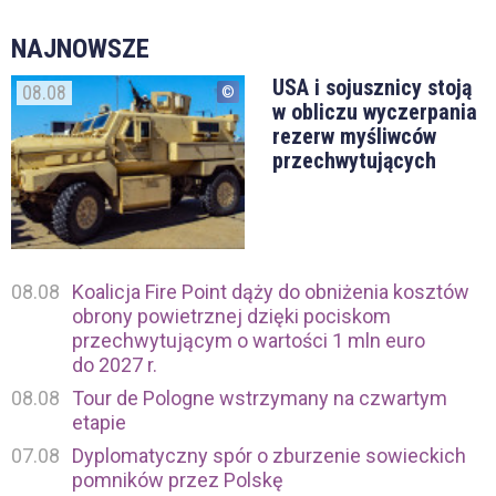
NAJNOWSZE
USA i sojusznicy stoją
08.08
w obliczu wyczerpania
rezerw myśliwców
przechwytujących
08.08
Koalicja Fire Point dąży do obniżenia kosztów
obrony powietrznej dzięki pociskom
przechwytującym o wartości 1 mln euro
do 2027 r.
08.08
Tour de Pologne wstrzymany na czwartym
etapie
07.08
Dyplomatyczny spór o zburzenie sowieckich
pomników przez Polskę