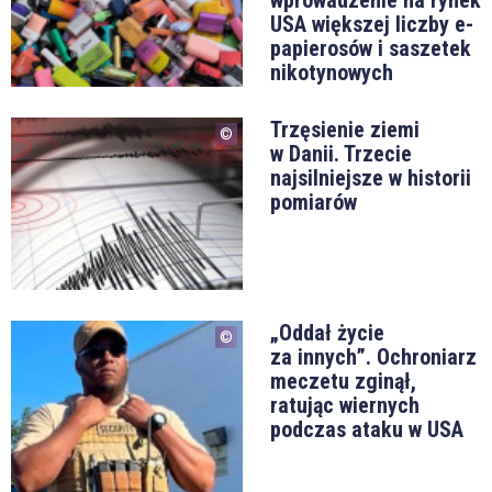
USA większej liczby e-
papierosów i saszetek
nikotynowych
Trzęsienie ziemi
w Danii. Trzecie
najsilniejsze w historii
pomiarów
„Oddał życie
za innych”. Ochroniarz
meczetu zginął,
ratując wiernych
podczas ataku w USA