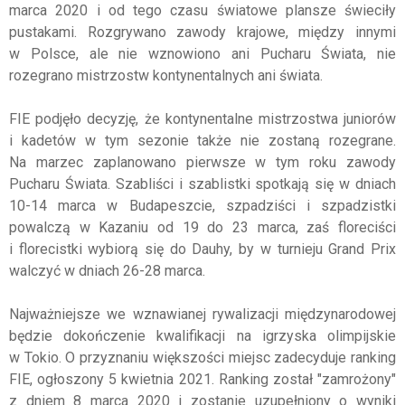
marca 2020 i od tego czasu światowe plansze świeciły
pustakami. Rozgrywano zawody krajowe, między innymi
w Polsce, ale nie wznowiono ani Pucharu Świata, nie
rozegrano mistrzostw kontynentalnych ani świata.
FIE podjęło decyzję, że kontynentalne mistrzostwa juniorów
i kadetów w tym sezonie także nie zostaną rozegrane.
Na marzec zaplanowano pierwsze w tym roku zawody
Pucharu Świata. Szabliści i szablistki spotkają się w dniach
10-14 marca w Budapeszcie, szpadziści i szpadzistki
powalczą w Kazaniu od 19 do 23 marca, zaś floreciści
i florecistki wybiorą się do Dauhy, by w turnieju Grand Prix
walczyć w dniach 26-28 marca.
Najważniejsze we wznawianej rywalizacji międzynarodowej
będzie dokończenie kwalifikacji na igrzyska olimpijskie
w Tokio. O przyznaniu większości miejsc zadecyduje ranking
FIE, ogłoszony 5 kwietnia 2021. Ranking został "zamrożony"
z dniem 8 marca 2020 i zostanie uzupełniony o wyniki