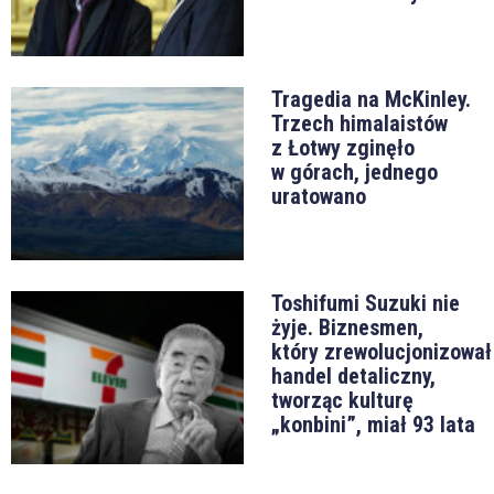
Tragedia na McKinley.
Trzech himalaistów
z Łotwy zginęło
w górach, jednego
uratowano
Toshifumi Suzuki nie
żyje. Biznesmen,
który zrewolucjonizował
handel detaliczny,
tworząc kulturę
„konbini”, miał 93 lata