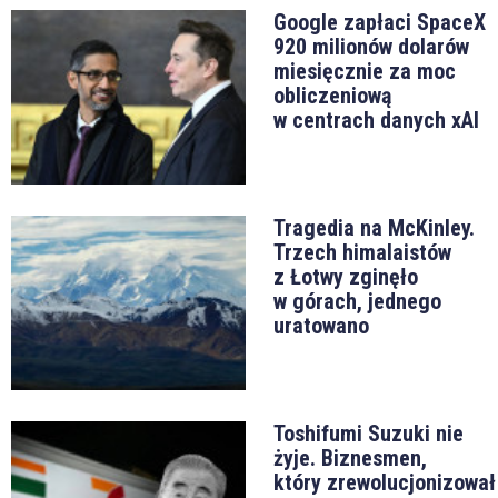
Google zapłaci SpaceX
920 milionów dolarów
miesięcznie za moc
obliczeniową
w centrach danych xAI
Tragedia na McKinley.
Trzech himalaistów
z Łotwy zginęło
w górach, jednego
uratowano
Toshifumi Suzuki nie
żyje. Biznesmen,
który zrewolucjonizował