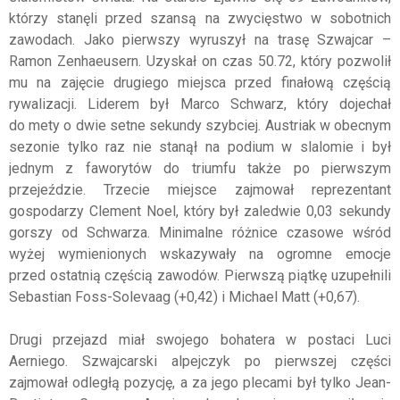
którzy stanęli przed szansą na zwycięstwo w sobotnich
zawodach. Jako pierwszy wyruszył na trasę Szwajcar –
Ramon Zenhaeusern. Uzyskał on czas 50.72, który pozwolił
mu na zajęcie drugiego miejsca przed finałową częścią
rywalizacji. Liderem był Marco Schwarz, który dojechał
do mety o dwie setne sekundy szybciej. Austriak w obecnym
sezonie tylko raz nie stanął na podium w slalomie i był
jednym z faworytów do triumfu także po pierwszym
przejeździe. Trzecie miejsce zajmował reprezentant
gospodarzy Clement Noel, który był zaledwie 0,03 sekundy
gorszy od Schwarza. Minimalne różnice czasowe wśród
wyżej wymienionych wskazywały na ogromne emocje
przed ostatnią częścią zawodów. Pierwszą piątkę uzupełnili
Sebastian Foss-Solevaag (+0,42) i Michael Matt (+0,67).
Drugi przejazd miał swojego bohatera w postaci Luci
Aerniego. Szwajcarski alpejczyk po pierwszej części
zajmował odległą pozycję, a za jego plecami był tylko Jean-