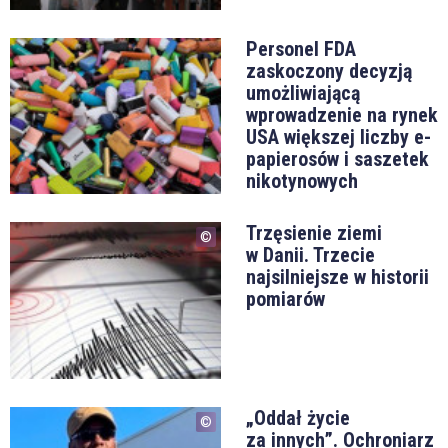
Personel FDA
zaskoczony decyzją
umożliwiającą
wprowadzenie na rynek
USA większej liczby e-
papierosów i saszetek
nikotynowych
Trzęsienie ziemi
w Danii. Trzecie
najsilniejsze w historii
pomiarów
„Oddał życie
za innych”. Ochroniarz