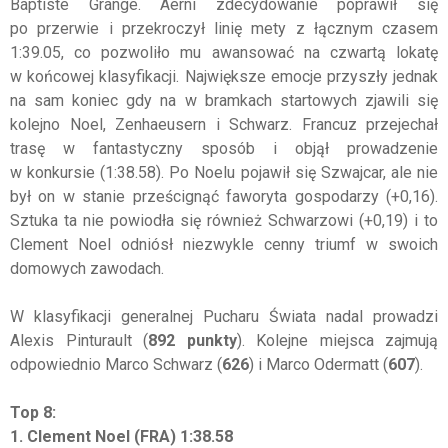
Baptiste Grange. Aerni zdecydowanie poprawił się
po przerwie i przekroczył linię mety z łącznym czasem
1:39.05, co pozwoliło mu awansować na czwartą lokatę
w końcowej klasyfikacji. Największe emocje przyszły jednak
na sam koniec gdy na w bramkach startowych zjawili się
kolejno Noel, Zenhaeusern i Schwarz. Francuz przejechał
trasę w fantastyczny sposób i objął prowadzenie
w konkursie (1:38.58). Po Noelu pojawił się Szwajcar, ale nie
był on w stanie prześcignąć faworyta gospodarzy (+0,16).
Sztuka ta nie powiodła się również Schwarzowi (+0,19) i to
Clement Noel odniósł niezwykle cenny triumf w swoich
domowych zawodach.
W klasyfikacji generalnej Pucharu Świata nadal prowadzi
Alexis Pinturault (
892 punkty
). Kolejne miejsca zajmują
odpowiednio Marco Schwarz (
626
) i Marco Odermatt (
607
).
Top 8:
1. Clement Noel (FRA) 1:38.58