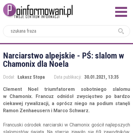
2024
Narciarstwo alpejskie - PŚ: slalom w
Chamonix dla Noela
Dodał:
Łukasz Stopa
Data publikacji:
30.01.2021, 13:35
Clement Noel triumfatorem sobotniego slalomu
w Chamonix. Francuz odniósł zwycięstwo po bardzo
ciekawej rywalizacji, a oprócz niego na podium stanęli
Ramon Zenhaeusern i Marco Schwarz.
Francuski ośrodek narciarski w Chamonix gościł najlepszych
slalomistów świata. Na starcie zjawiło się 69 zawodników,