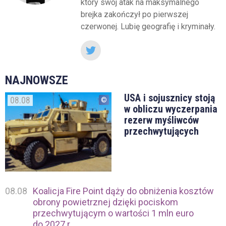
który swój atak na maksymalnego
brejka zakończył po pierwszej
czerwonej. Lubię geografię i kryminały.
NAJNOWSZE
USA i sojusznicy stoją
08.08
w obliczu wyczerpania
rezerw myśliwców
przechwytujących
08.08
Koalicja Fire Point dąży do obniżenia kosztów
obrony powietrznej dzięki pociskom
przechwytującym o wartości 1 mln euro
do 2027 r.