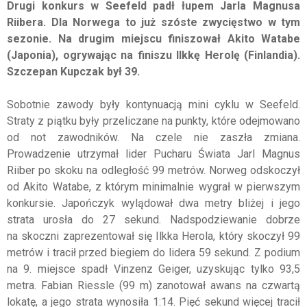
Drugi konkurs w Seefeld padł łupem Jarla Magnusa
Riibera. Dla Norwega to już szóste zwycięstwo w tym
sezonie. Na drugim miejscu finiszował Akito Watabe
(Japonia), ogrywając na finiszu Ilkkę Herolę (Finlandia).
Szczepan Kupczak był 39.
Sobotnie zawody były kontynuacją mini cyklu w Seefeld.
Straty z piątku były przeliczane na punkty, które odejmowano
od not zawodników. Na czele nie zaszła zmiana.
Prowadzenie utrzymał lider Pucharu Świata Jarl Magnus
Riiber po skoku na odległość 99 metrów. Norweg odskoczył
od Akito Watabe, z którym minimalnie wygrał w pierwszym
konkursie. Japończyk wylądował dwa metry bliżej i jego
strata urosła do 27 sekund. Nadspodziewanie dobrze
na skoczni zaprezentował się Ilkka Herola, który skoczył 99
metrów i tracił przed biegiem do lidera 59 sekund. Z podium
na 9. miejsce spadł Vinzenz Geiger, uzyskując tylko 93,5
metra. Fabian Riessle (99 m) zanotował awans na czwartą
lokatę, a jego strata wynosiła 1:14. Pięć sekund więcej tracił