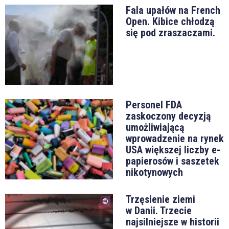
Fala upałów na French
Open. Kibice chłodzą
się pod zraszaczami.
Personel FDA
zaskoczony decyzją
umożliwiającą
wprowadzenie na rynek
USA większej liczby e-
papierosów i saszetek
nikotynowych
Trzęsienie ziemi
w Danii. Trzecie
najsilniejsze w historii