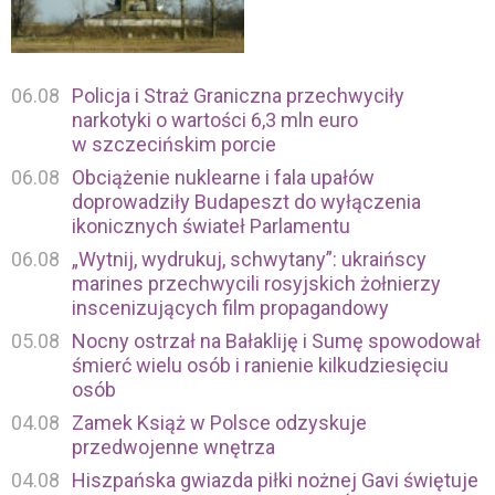
06.08
Policja i Straż Graniczna przechwyciły
narkotyki o wartości 6,3 mln euro
w szczecińskim porcie
06.08
Obciążenie nuklearne i fala upałów
doprowadziły Budapeszt do wyłączenia
ikonicznych świateł Parlamentu
06.08
„Wytnij, wydrukuj, schwytany”: ukraińscy
marines przechwycili rosyjskich żołnierzy
inscenizujących film propagandowy
05.08
Nocny ostrzał na Bałakliję i Sumę spowodował
śmierć wielu osób i ranienie kilkudziesięciu
osób
04.08
Zamek Książ w Polsce odzyskuje
przedwojenne wnętrza
04.08
Hiszpańska gwiazda piłki nożnej Gavi świętuje