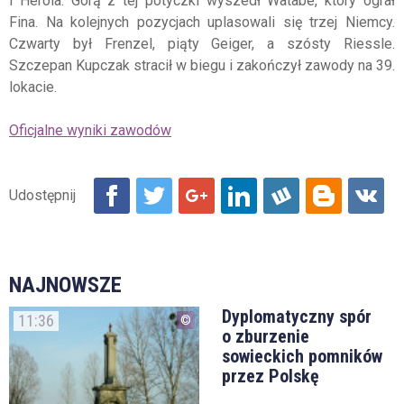
i Herola. Górą z tej potyczki wyszedł Watabe, który ograł
Fina. Na kolejnych pozycjach uplasowali się trzej Niemcy.
Czwarty był Frenzel, piąty Geiger, a szósty Riessle.
Szczepan Kupczak stracił w biegu i zakończył zawody na 39.
lokacie.
Oficjalne wyniki zawodów
NAJNOWSZE
Dyplomatyczny spór
11:36
o zburzenie
sowieckich pomników
przez Polskę