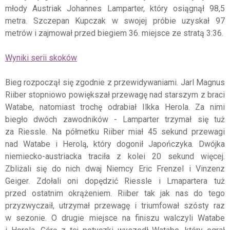
młody Austriak Johannes Lamparter, który osiągnął 98,5
metra. Szczepan Kupczak w swojej próbie uzyskał 97
metrów i zajmował przed biegiem 36. miejsce ze stratą 3:36.
Wyniki serii skoków
Bieg rozpoczął się zgodnie z przewidywaniami. Jarl Magnus
Riiber stopniowo powiększał przewagę nad starszym z braci
Watabe, natomiast trochę odrabiał Ilkka Herola. Za nimi
biegło dwóch zawodników - Lamparter trzymał się tuż
za Riessle. Na półmetku Riiber miał 45 sekund przewagi
nad Watabe i Herolą, który dogonił Japończyka. Dwójka
niemiecko-austriacka traciła z kolei 20 sekund więcej.
Zbliżali się do nich dwaj Niemcy Eric Frenzel i Vinzenz
Geiger. Zdołali oni dopędzić Riessle i Lmapartera tuż
przed ostatnim okrążeniem. Riiber tak jak nas do tego
przyzwyczaił, utrzymał przewagę i triumfował szósty raz
w sezonie. O drugie miejsce na finiszu walczyli Watabe