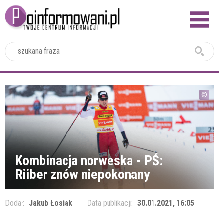
2024
Kombinacja norweska - PŚ:
Riiber znów niepokonany
Dodał:
Jakub Łosiak
Data publikacji:
30.01.2021, 16:05