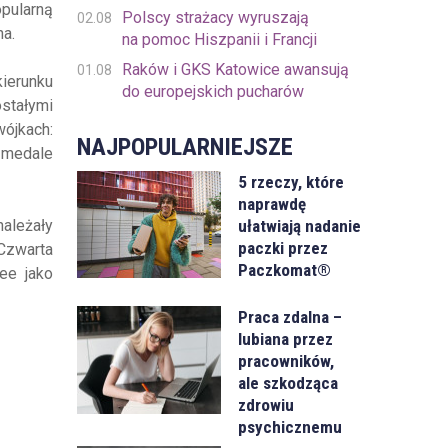
pularną
Polscy strażacy wyruszają
02.08
na.
na pomoc Hiszpanii i Francji
Raków i GKS Katowice awansują
01.08
ierunku
do europejskich pucharów
ostałymi
wójkach:
NAJPOPULARNIEJSZE
 medale
5 rzeczy, które
naprawdę
ułatwiają nadanie
należały
paczki przez
 Czwarta
Paczkomat®
ee jako
Praca zdalna –
lubiana przez
pracowników,
ale szkodząca
zdrowiu
psychicznemu