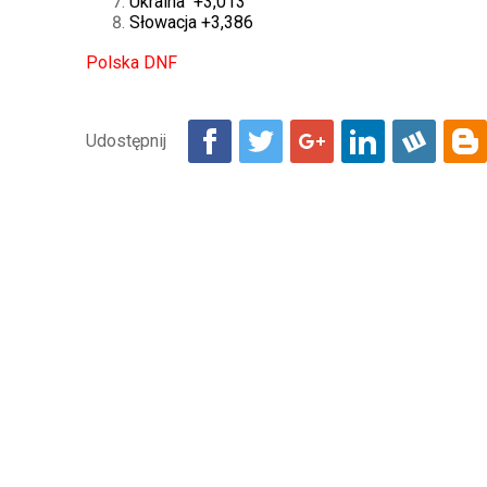
Ukraina +3,013
Słowacja +3,386
Polska DNF