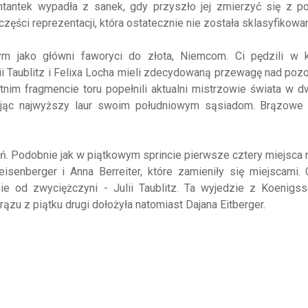
ntantek wypadła z sanek, gdy przyszło jej zmierzyć się z po
zęści reprezentacji, która ostatecznie nie została sklasyfikowa
nym jako główni faworyci do złota, Niemcom. Ci pędzili w k
i Taublitz i Felixa Locha mieli zdecydowaną przewagę nad poz
nim fragmencie toru popełnili aktualni mistrzowie świata w d
ając najwyższy laur swoim południowym sąsiadom. Brązowe
ań. Podobnie jak w piątkowym sprincie pierwsze cztery miejsca 
isenberger i Anna Berreiter, które zamieniły się miejscami.
ie od zwyciężczyni - Julii Taublitz. Ta wyjedzie z Koenigss
zu z piątku drugi dołożyła natomiast Dajana Eitberger.