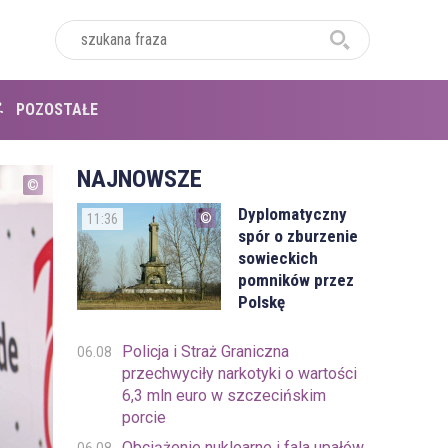
POZOSTAŁE
NAJNOWSZE
Dyplomatyczny
11:36
spór o zburzenie
sowieckich
pomników przez
Polskę
Policja i Straż Graniczna
06.08
przechwyciły narkotyki o wartości
6,3 mln euro w szczecińskim
porcie
Obciążenie nuklearne i fala upałów