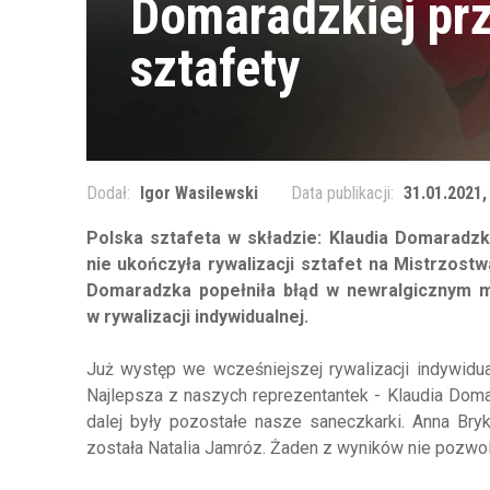
Domaradzkiej prz
sztafety
Dodał:
Igor Wasilewski
Data publikacji:
31.01.2021,
Polska sztafeta w składzie: Klaudia Domaradz
nie ukończyła rywalizacji sztafet na Mistrzost
Domaradzka popełniła błąd w newralgicznym mi
w rywalizacji indywidualnej.
Już występ we wcześniejszej rywalizacji indywid
Najlepsza z naszych reprezentantek - Klaudia Doma
dalej były pozostałe nasze saneczkarki. Anna Bryk 
została Natalia Jamróz. Żaden z wyników nie pozwoli