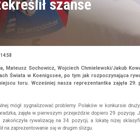
ekreślił szanse
 14:58
ka, Mateusz Sochowicz, Wojciech Chmielewski/Jakub Kow
wach Świata w Koenigssee, po tym jak rozpoczynająca rywa
ejscu toru. Wcześniej nasza reprezentantka zajęła 29. 
ualnej mógł sygnalizować problemy Polaków w konkursie druż
radzka, zajęła w pierwszym przejeździe dopiero 29. pozycję.
zakończyła rywalizację na 34. pozycji, a lokatę niżej sklasy
ł na zaprezentowanie się w drugim ślizgu.