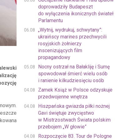
06.08
doprowadziły Budapeszt
do wyłączenia ikonicznych świateł
Parlamentu
„Wytnij, wydrukuj, schwytany”:
06.08
ukraińscy marines przechwycili
rosyjskich żołnierzy
inscenizujących film
propagandowy
Nocny ostrzał na Bałakliję i Sumę
05.08
alewski
spowodował śmierć wielu osób
lizację
i ranienie kilkudziesięciu osób
pozycję
Zamek Książ w Polsce odzyskuje
04.08
przedwojenne wnętrza
ynowym.
Hiszpańska gwiazda piłki nożnej
04.08
Gavi świętuje zwycięstwo
 Jeszcze
w Mistrzostwach Świata polskim
fikowana
przebojem „W głowie”
Rozpoczęcie 83. Tour de Pologne
04.08