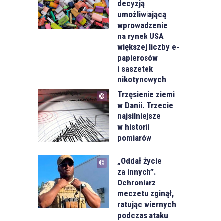
decyzją
umożliwiającą
wprowadzenie
na rynek USA
większej liczby e-
papierosów
i saszetek
nikotynowych
Trzęsienie ziemi
w Danii. Trzecie
najsilniejsze
w historii
pomiarów
„Oddał życie
za innych”.
Ochroniarz
meczetu zginął,
ratując wiernych
podczas ataku