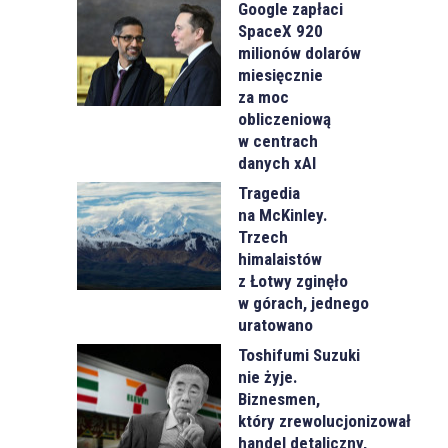
Google zapłaci
SpaceX 920
milionów dolarów
miesięcznie
za moc
obliczeniową
w centrach
danych xAI
Tragedia
na McKinley.
Trzech
himalaistów
z Łotwy zginęło
w górach, jednego
uratowano
Toshifumi Suzuki
nie żyje.
Biznesmen,
który zrewolucjonizował
handel detaliczny,