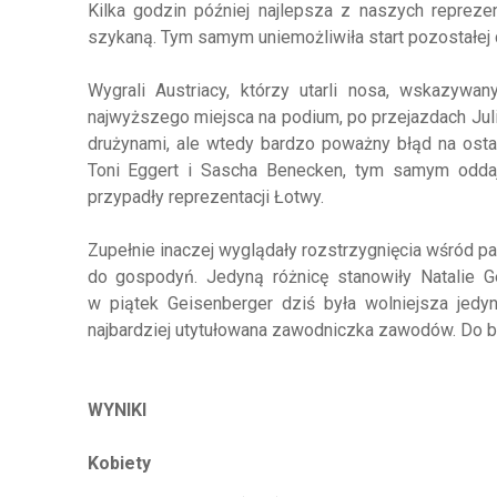
Kilka godzin później najlepsza z naszych repreze
szykaną. Tym samym uniemożliwiła start pozostałej c
Wygrali Austriacy, którzy utarli nosa, wskazywa
najwyższego miejsca na podium, po przejazdach Juli
drużynami, ale wtedy bardzo poważny błąd na ostat
Toni Eggert i Sascha Benecken, tym samym odd
przypadły reprezentacji Łotwy.
Zupełnie inaczej wyglądały rozstrzygnięcia wśród p
do gospodyń. Jedyną różnicę stanowiły Natalie Ge
w piątek Geisenberger dziś była wolniejsza jedyn
najbardziej utytułowana zawodniczka zawodów. Do brą
WYNIKI
Kobiety