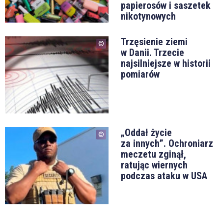
papierosów i saszetek
nikotynowych
Trzęsienie ziemi
w Danii. Trzecie
najsilniejsze w historii
pomiarów
„Oddał życie
za innych”. Ochroniarz
meczetu zginął,
ratując wiernych
podczas ataku w USA