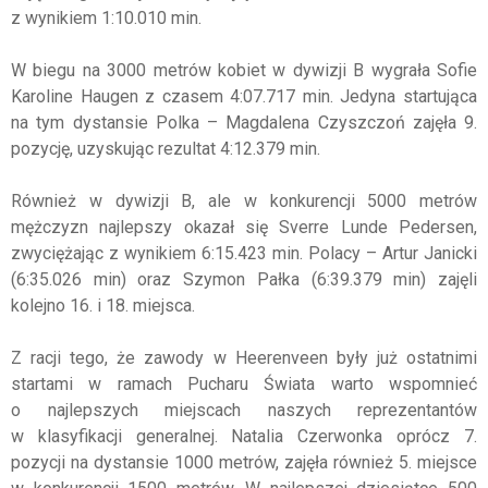
z wynikiem 1:10.010 min.
W biegu na 3000 metrów kobiet w dywizji B wygrała Sofie
Karoline Haugen z czasem 4:07.717 min. Jedyna startująca
na tym dystansie Polka – Magdalena Czyszczoń zajęła 9.
pozycję, uzyskując rezultat 4:12.379 min.
Również w dywizji B, ale w konkurencji 5000 metrów
mężczyzn najlepszy okazał się Sverre Lunde Pedersen,
zwyciężając z wynikiem 6:15.423 min. Polacy – Artur Janicki
(6:35.026 min) oraz Szymon Pałka (6:39.379 min) zajęli
kolejno 16. i 18. miejsca.
Z racji tego, że zawody w Heerenveen były już ostatnimi
startami w ramach Pucharu Świata warto wspomnieć
o najlepszych miejscach naszych reprezentantów
w klasyfikacji generalnej. Natalia Czerwonka oprócz 7.
pozycji na dystansie 1000 metrów, zajęła również 5. miejsce