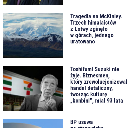
Tragedia na McKinley.
Trzech himalaistów
z Łotwy zginęło
w górach, jednego
uratowano
Toshifumi Suzuki nie
żyje. Biznesmen,
który zrewolucjonizował
handel detaliczny,
tworząc kulturę
„konbini”, miał 93 lata
BP usuwa