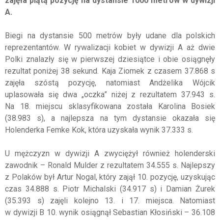
zajęła piątą pozycję na dystansie 1000 metrów w dywizji
A.
Biegi na dystansie 500 metrów były udane dla polskich
reprezentantów. W rywalizacji kobiet w dywizji A aż dwie
Polki znalazły się w pierwszej dziesiątce i obie osiągnęły
rezultat poniżej 38 sekund. Kaja Ziomek z czasem 37.868 s
zajęła szóstą pozycję, natomiast Andżelika Wójcik
uplasowała się dwa „oczka” niżej z rezultatem 37.943 s.
Na 18. miejscu sklasyfikowana została Karolina Bosiek
(38.983 s), a najlepsza na tym dystansie okazała się
Holenderka Femke Kok, która uzyskała wynik 37.333 s.
U mężczyzn w dywizji A zwyciężył również holenderski
zawodnik – Ronald Mulder z rezultatem 34.555 s. Najlepszy
z Polaków był Artur Nogal, który zajął 10. pozycję, uzyskując
czas 34.888 s. Piotr Michalski (34.917 s) i Damian Żurek
(35.393 s) zajęli kolejno 13. i 17. miejsca. Natomiast
w dywizji B 10. wynik osiągnął Sebastian Kłosiński – 36.108