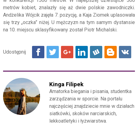
w konkurencji 1500 metrów. W najlepszej dziesiątce 500
metrów kobiet, znalazły się aż dwie polskie zawodniczki.
Andżelika Wójcik zajęła 7. pozycję, a Kaja Ziomek uplasowała
się trzy „oczka” niżej. U mężczyzn na tym samym dystansie
na 10. miejscu sklasyfikowany został Piotr Michalski.
Kinga Filipek
Amatorka biegania i pisania, studentka
zarządzania w sporcie. Na portalu
najczęściej znajdziecie mnie w działach
siatkówki, skoków narciarskich,
lekkoatletyki i łyżwiarstwa.