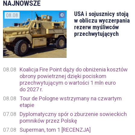
NAJNOWSZE
USA i sojusznicy stoją
08.08
w obliczu wyczerpania
rezerw myśliwców
przechwytujących
08.08
Koalicja Fire Point dąży do obniżenia kosztów
obrony powietrznej dzięki pociskom
przechwytującym o wartości 1 mln euro
do 2027 r.
08.08
Tour de Pologne wstrzymany na czwartym
etapie
07.08
Dyplomatyczny spór o zburzenie sowieckich
pomników przez Polskę
07.08
Superman, tom 1 [RECENZJA]