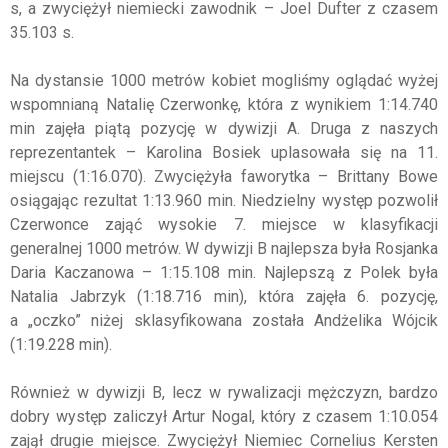
s, a zwyciężył niemiecki zawodnik – Joel Dufter z czasem
35.103 s.
Na dystansie 1000 metrów kobiet mogliśmy oglądać wyżej
wspomnianą Natalię Czerwonkę, która z wynikiem 1:14.740
min zajęła piątą pozycję w dywizji A. Druga z naszych
reprezentantek – Karolina Bosiek uplasowała się na 11.
miejscu (1:16.070). Zwyciężyła faworytka – Brittany Bowe
osiągając rezultat 1:13.960 min. Niedzielny występ pozwolił
Czerwonce zająć wysokie 7. miejsce w klasyfikacji
generalnej 1000 metrów. W dywizji B najlepsza była Rosjanka
Daria Kaczanowa – 1:15.108 min. Najlepszą z Polek była
Natalia Jabrzyk (1:18.716 min), która zajęła 6. pozycję,
a „oczko” niżej sklasyfikowana została Andżelika Wójcik
(1:19.228 min).
Również w dywizji B, lecz w rywalizacji mężczyzn, bardzo
dobry występ zaliczył Artur Nogal, który z czasem 1:10.054
zajął drugie miejsce. Zwyciężył Niemiec Cornelius Kersten