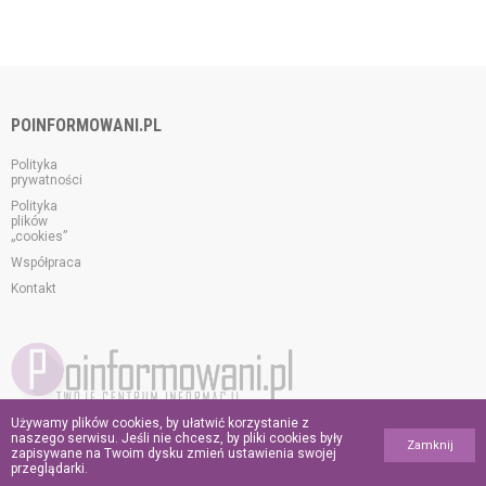
POINFORMOWANI.PL
Polityka
prywatności
Polityka
plików
„cookies”
Współpraca
Kontakt
Używamy plików cookies, by ułatwić korzystanie z
© 2026 poinformowani.pl.
naszego serwisu. Jeśli nie chcesz, by pliki cookies były
Zamknij
Wszelkie prawa zastrzeżone.
zapisywane na Twoim dysku zmień ustawienia swojej
przeglądarki.