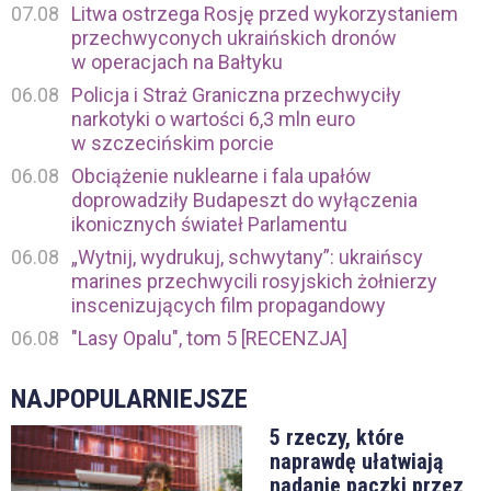
07.08
Litwa ostrzega Rosję przed wykorzystaniem
przechwyconych ukraińskich dronów
w operacjach na Bałtyku
06.08
Policja i Straż Graniczna przechwyciły
narkotyki o wartości 6,3 mln euro
w szczecińskim porcie
06.08
Obciążenie nuklearne i fala upałów
doprowadziły Budapeszt do wyłączenia
ikonicznych świateł Parlamentu
06.08
„Wytnij, wydrukuj, schwytany”: ukraińscy
marines przechwycili rosyjskich żołnierzy
inscenizujących film propagandowy
06.08
"Lasy Opalu", tom 5 [RECENZJA]
NAJPOPULARNIEJSZE
5 rzeczy, które
naprawdę ułatwiają
nadanie paczki przez