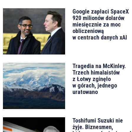
Google zapłaci SpaceX
920 milionów dolarów
miesięcznie za moc
obliczeniową
w centrach danych xAI
Tragedia na McKinley.
Trzech himalaistów
z Łotwy zginęło
w górach, jednego
uratowano
Toshifumi Suzuki nie
żyje. Biznesmen,