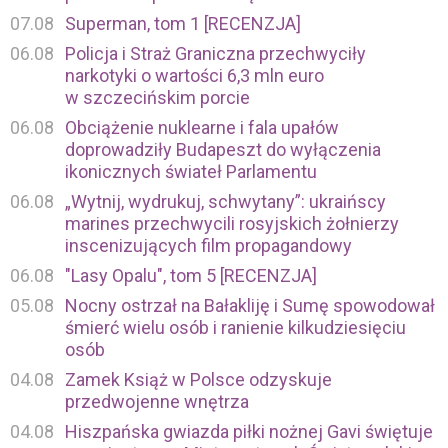
07.08
Superman, tom 1 [RECENZJA]
06.08
Policja i Straż Graniczna przechwyciły
narkotyki o wartości 6,3 mln euro
w szczecińskim porcie
06.08
Obciążenie nuklearne i fala upałów
doprowadziły Budapeszt do wyłączenia
ikonicznych świateł Parlamentu
06.08
„Wytnij, wydrukuj, schwytany”: ukraińscy
marines przechwycili rosyjskich żołnierzy
inscenizujących film propagandowy
06.08
"Lasy Opalu", tom 5 [RECENZJA]
05.08
Nocny ostrzał na Bałakliję i Sumę spowodował
śmierć wielu osób i ranienie kilkudziesięciu
osób
04.08
Zamek Książ w Polsce odzyskuje
przedwojenne wnętrza
04.08
Hiszpańska gwiazda piłki nożnej Gavi świętuje