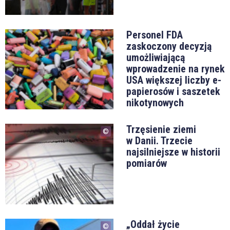
Personel FDA
zaskoczony decyzją
umożliwiającą
wprowadzenie na rynek
USA większej liczby e-
papierosów i saszetek
nikotynowych
Trzęsienie ziemi
w Danii. Trzecie
najsilniejsze w historii
pomiarów
„Oddał życie