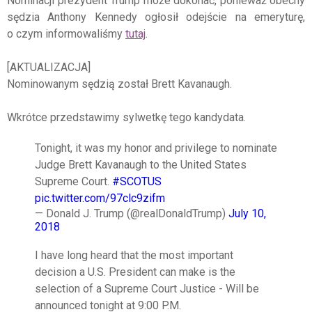
Nominacji prezydent Trump może dokonać, ponieważ obecny
sędzia Anthony Kennedy ogłosił odejście na emeryturę,
o czym informowaliśmy
tutaj
.
[AKTUALIZACJA]
Nominowanym sędzią został Brett Kavanaugh.
Wkrótce przedstawimy sylwetkę tego kandydata.
Tonight, it was my honor and privilege to nominate
Judge Brett Kavanaugh to the United States
Supreme Court.
#SCOTUS
pic.twitter.com/97clc9zifm
— Donald J. Trump (@realDonaldTrump)
July 10,
2018
I have long heard that the most important
decision a U.S. President can make is the
selection of a Supreme Court Justice - Will be
announced tonight at 9:00 P.M.