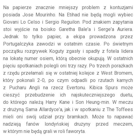
Na papierze znacznie mniejszy problem z kontuzjami
posiada Jose Mourinho. Na Etihad nie będą mogli wybiec
Giovani Lo Celso i Sergio Reguilon. Pod znakiem zapytania
stoi wyjście na boisko Garetha Bale'a i Serge'a Auriera.
Jednak to tylko papier, a ekipa prowadzona przez
Portugalczyka zawodzi w ostatnim czasie. Po świetnym
początku rozgrywek Koguty zgasły i spadły z fotela lidera
na lokatę numer osiem, którą obecnie okupują. W ostatnich
pięciu spotkaniach polegli oni trzy razy. Po trzech porażkach
z rzędu przełamali się w ostatniej kolejce z West Bromem,
który pokonali 2-0, po czym odpadli po rzutach karnych
z Pucharu Angli na rzecz Evertonu. Kibica Spurs może
cieszyć przebudzenie ich najskuteczniejszego duetu,
do którego należą Harry Kane i Son Heung-min. W meczu
z drużyną Sama Allardyce'a, jak i w spotkaniu z The Toffees
mieli oni swój udział przy bramkach. Może to napawać
nadzieją fanów londyńskiej drużyny przed meczem,
w którym nie będą grali w roli faworyta.