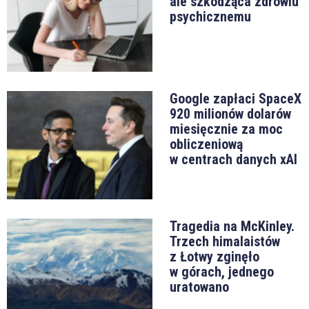
ale szkodząca zdrowiu
psychicznemu
Google zapłaci SpaceX
920 milionów dolarów
miesięcznie za moc
obliczeniową
w centrach danych xAI
Tragedia na McKinley.
Trzech himalaistów
z Łotwy zginęło
w górach, jednego
uratowano