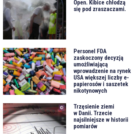
Open. Kibice chłodzą
się pod zraszaczami.
Personel FDA
zaskoczony decyzją
umożliwiającą
wprowadzenie na rynek
USA większej liczby e-
papierosów i saszetek
nikotynowych
Trzęsienie ziemi
w Danii. Trzecie
najsilniejsze w historii
pomiarów