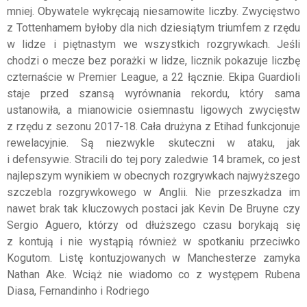
mniej. Obywatele wykręcają niesamowite liczby. Zwycięstwo
z Tottenhamem byłoby dla nich dziesiątym triumfem z rzędu
w lidze i piętnastym we wszystkich rozgrywkach. Jeśli
chodzi o mecze bez porażki w lidze, licznik pokazuje liczbę
czternaście w Premier League, a 22 łącznie. Ekipa Guardioli
staje przed szansą wyrównania rekordu, który sama
ustanowiła, a mianowicie osiemnastu ligowych zwycięstw
z rzędu z sezonu 2017-18. Cała drużyna z Etihad funkcjonuje
rewelacyjnie. Są niezwykle skuteczni w ataku, jak
i defensywie. Stracili do tej pory zaledwie 14 bramek, co jest
najlepszym wynikiem w obecnych rozgrywkach najwyższego
szczebla rozgrywkowego w Anglii. Nie przeszkadza im
nawet brak tak kluczowych postaci jak Kevin De Bruyne czy
Sergio Aguero, którzy od dłuższego czasu borykają się
z kontują i nie wystąpią również w spotkaniu przeciwko
Kogutom. Listę kontuzjowanych w Manchesterze zamyka
Nathan Ake. Wciąż nie wiadomo co z występem Rubena
Diasa, Fernandinho i Rodriego